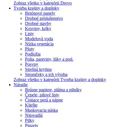
Zobraz všetko v kategórii Drevo
Tvorba krajiny a doplnky
Betónové panely
Drobné príslušenstvo
Drobné stavby
Kroviny, kríky
Listy
Modelová voda
Nízka vegetácia
Ploty
Podložia
Polia, pastviny, lúky a pod.
Posypy
Strešná krytina
Stromčeky a ich výroba
Zobraz všetko v kategórii Tvorba krajiny a doplnky
Náradie
Brúsne papiere, plátna a pilníky
Čepele, pilové listy
Čistiace perá a nápne
Kliešte
Maskovacia páska
Nitovadlá
Pilky
Pinzety