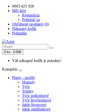
0903 425 928
Môj účet
Registrácia
Prihlásiť sa
Obľúbené produkty (0)
Nákupný košík
Pokladňa
0 ks - 0,00€
Váš nákupný košík je prázdny!
Kategórie
Plasty - profily
Hranoly
Tyče
Trubky
Tyče polkruhové
Tyče štvrťkruhové
Jakle štvorcové
Jakle obdlžníkové