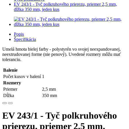
EV 243/1 - Tyč polkruhového prierezu, priemer 2,5 mm,
dĺžka 350 mm, jeden kus
Popis
Špecifikácia
Umelá hmota bielej farby - polystyrén vo svojej neexpandovanej,
neextrudovanej forme (nie penový). Uvedené rozmery môžu mať
toleranciu.
Balenie
Počet kusov v balení
1
Rozmery
Priemer
2,5 mm
Dĺžka
350 mm
EV 243/1 - Tyč polkruhového
prierezu, priemer 2,5 mm,