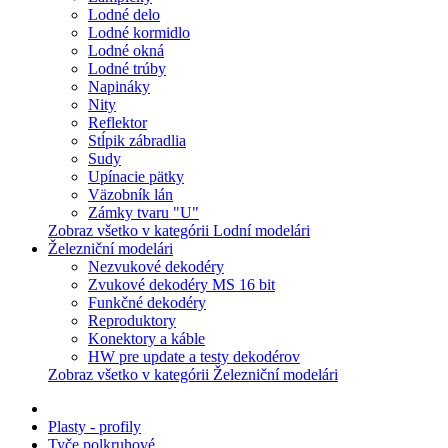
Lodné delo
Lodné kormidlo
Lodné okná
Lodné trúby
Napináky
Nity
Reflektor
Stĺpik zábradlia
Sudy
Upínacie pätky
Väzobník lán
Zámky tvaru "U"
Zobraz všetko v kategórii Lodní modelári
Železniční modelári
Nezvukové dekodéry
Zvukové dekodéry MS 16 bit
Funkčné dekodéry
Reproduktory
Konektory a káble
HW pre update a testy dekodérov
Zobraz všetko v kategórii Železniční modelári
Plasty - profily
Tyče polkruhové