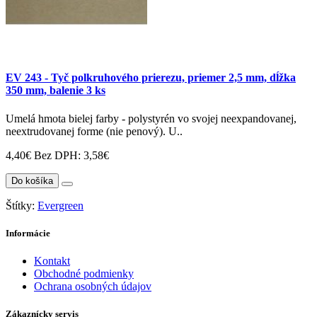
EV 243 - Tyč polkruhového prierezu, priemer 2,5 mm, dĺžka
350 mm, balenie 3 ks
Umelá hmota bielej farby - polystyrén vo svojej neexpandovanej,
neextrudovanej forme (nie penový). U..
4,40€
Bez DPH: 3,58€
Do košíka
Štítky:
Evergreen
Informácie
Kontakt
Obchodné podmienky
Ochrana osobných údajov
Zákaznícky servis