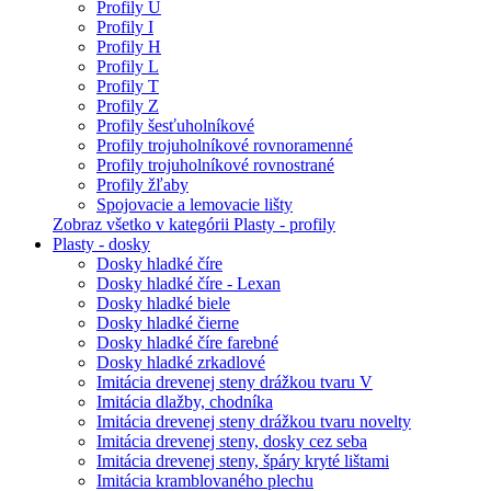
Profily U
Profily I
Profily H
Profily L
Profily T
Profily Z
Profily šesťuholníkové
Profily trojuholníkové rovnoramenné
Profily trojuholníkové rovnostrané
Profily žľaby
Spojovacie a lemovacie lišty
Zobraz všetko v kategórii Plasty - profily
Plasty - dosky
Dosky hladké číre
Dosky hladké číre - Lexan
Dosky hladké biele
Dosky hladké čierne
Dosky hladké číre farebné
Dosky hladké zrkadlové
Imitácia drevenej steny drážkou tvaru V
Imitácia dlažby, chodníka
Imitácia drevenej steny drážkou tvaru novelty
Imitácia drevenej steny, dosky cez seba
Imitácia drevenej steny, špáry kryté lištami
Imitácia kramblovaného plechu