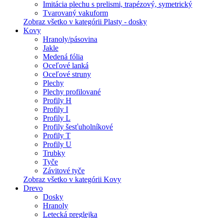
Imitácia plechu s prelismi, trapézový, symetrický
Tvarovaný vakuform
Zobraz všetko v kategórii Plasty - dosky
Kovy
Hranoly/pásovina
Jakle
Medená fólia
Oceľové lanká
Oceľové struny
Plechy
Plechy profilované
Profily H
Profily I
Profily L
Profily šesťuholníkové
Profily T
Profily U
Trubky
Tyče
Závitové tyče
Zobraz všetko v kategórii Kovy
Drevo
Dosky
Hranoly
Letecká preglejka