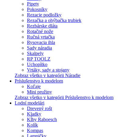
Pipety
Pokosníky
Rezacie podložky
Rezačka a ohýbačka trubiek
Rezbárske dláta
Rotačné nože
Ručná vrtačka
Rysovacia ihla
Sady náradia
Skalpely
RP TOOLZ
Uchopítko
Vrtáky, sady a stojany
Zobraz všetko v kategórii Náradie
Príslušenstvo k modelom
Koľaje
Mini pružiny
Zobraz všetko v kategórii Príslušenstvo k modelom
Lodní modelári
Drevený rošt
Kladky
Kĺby Raboesch
Kolík
Kompas
Lampičky