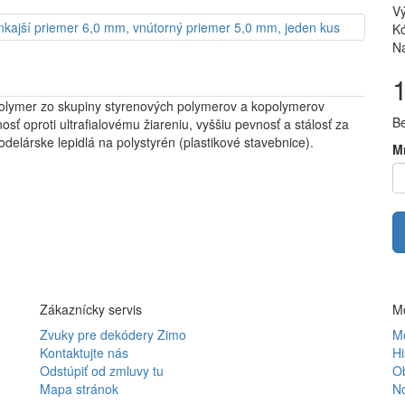
V
Kó
Na
olymer zo skupiny styrenových polymerov a kopolymerov
B
sť oproti ultrafialovému žiareniu, vyššiu pevnosť a stálosť za
delárske lepidlá na polystyrén (plastikové stavebnice).
M
Zákaznícky servis
Mô
Zvuky pre dekódery Zimo
Mô
Kontaktujte nás
Hi
Odstúpiť od zmluvy tu
O
Mapa stránok
N