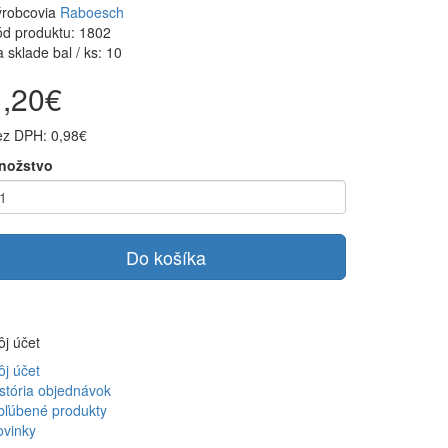
ýrobcovia
Raboesch
d produktu: 1802
 sklade bal / ks: 10
1,20€
ez DPH: 0,98€
nožstvo
Do košíka
j účet
j účet
stória objednávok
bľúbené produkty
ovinky