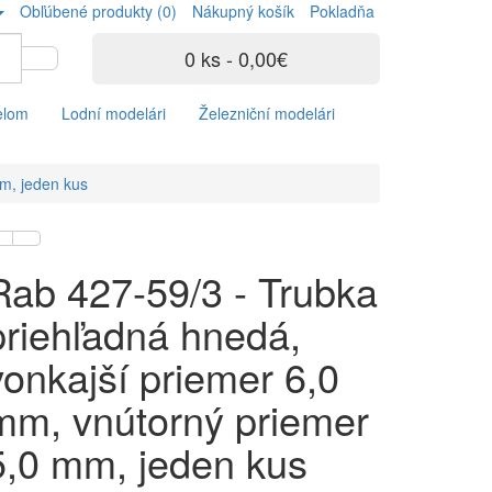
Obľúbené produkty (0)
Nákupný košík
Pokladňa
0 ks - 0,00€
elom
Lodní modelári
Železniční modelári
m, jeden kus
Rab 427-59/3 - Trubka
priehľadná hnedá,
vonkajší priemer 6,0
mm, vnútorný priemer
5,0 mm, jeden kus