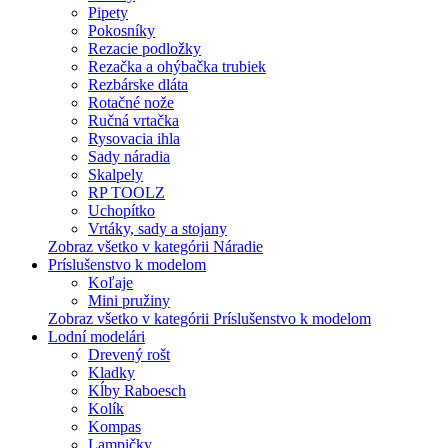
Pipety
Pokosníky
Rezacie podložky
Rezačka a ohýbačka trubiek
Rezbárske dláta
Rotačné nože
Ručná vrtačka
Rysovacia ihla
Sady náradia
Skalpely
RP TOOLZ
Uchopítko
Vrtáky, sady a stojany
Zobraz všetko v kategórii Náradie
Príslušenstvo k modelom
Koľaje
Mini pružiny
Zobraz všetko v kategórii Príslušenstvo k modelom
Lodní modelári
Drevený rošt
Kladky
Kĺby Raboesch
Kolík
Kompas
Lampičky