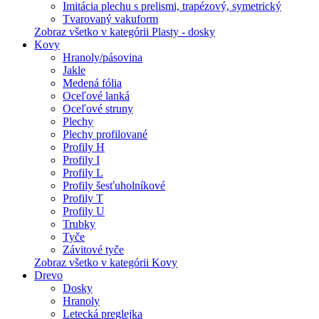
Imitácia plechu s prelismi, trapézový, symetrický
Tvarovaný vakuform
Zobraz všetko v kategórii Plasty - dosky
Kovy
Hranoly/pásovina
Jakle
Medená fólia
Oceľové lanká
Oceľové struny
Plechy
Plechy profilované
Profily H
Profily I
Profily L
Profily šesťuholníkové
Profily T
Profily U
Trubky
Tyče
Závitové tyče
Zobraz všetko v kategórii Kovy
Drevo
Dosky
Hranoly
Letecká preglejka