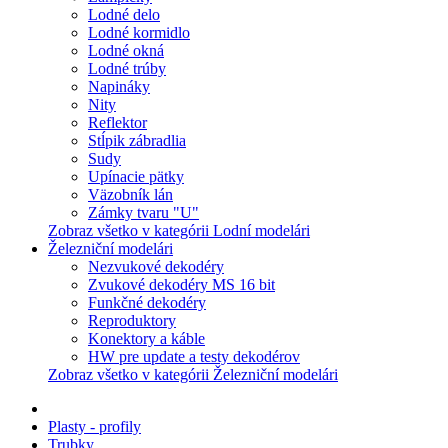
Lodné delo
Lodné kormidlo
Lodné okná
Lodné trúby
Napináky
Nity
Reflektor
Stĺpik zábradlia
Sudy
Upínacie pätky
Väzobník lán
Zámky tvaru "U"
Zobraz všetko v kategórii Lodní modelári
Železniční modelári
Nezvukové dekodéry
Zvukové dekodéry MS 16 bit
Funkčné dekodéry
Reproduktory
Konektory a káble
HW pre update a testy dekodérov
Zobraz všetko v kategórii Železniční modelári
Plasty - profily
Trubky