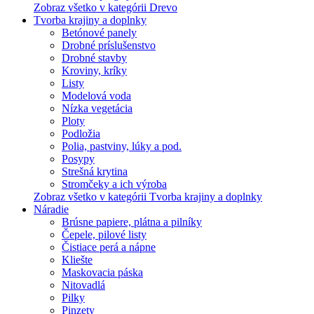
Zobraz všetko v kategórii Drevo
Tvorba krajiny a doplnky
Betónové panely
Drobné príslušenstvo
Drobné stavby
Kroviny, kríky
Listy
Modelová voda
Nízka vegetácia
Ploty
Podložia
Polia, pastviny, lúky a pod.
Posypy
Strešná krytina
Stromčeky a ich výroba
Zobraz všetko v kategórii Tvorba krajiny a doplnky
Náradie
Brúsne papiere, plátna a pilníky
Čepele, pilové listy
Čistiace perá a nápne
Kliešte
Maskovacia páska
Nitovadlá
Pilky
Pinzety