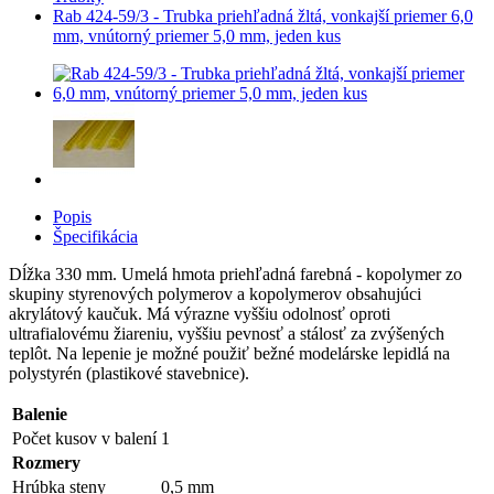
Rab 424-59/3 - Trubka priehľadná žltá, vonkajší priemer 6,0
mm, vnútorný priemer 5,0 mm, jeden kus
Popis
Špecifikácia
Dĺžka 330 mm. Umelá hmota priehľadná farebná - kopolymer zo
skupiny styrenových polymerov a kopolymerov obsahujúci
akrylátový kaučuk. Má výrazne vyššiu odolnosť oproti
ultrafialovému žiareniu, vyššiu pevnosť a stálosť za zvýšených
teplôt. Na lepenie je možné použiť bežné modelárske lepidlá na
polystyrén (plastikové stavebnice).
Balenie
Počet kusov v balení
1
Rozmery
Hrúbka steny
0,5 mm