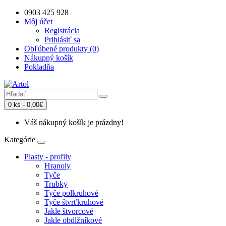
0903 425 928
Môj účet
Registrácia
Prihlásiť sa
Obľúbené produkty (0)
Nákupný košík
Pokladňa
0 ks - 0,00€
Váš nákupný košík je prázdny!
Kategórie
Plasty - profily
Hranoly
Tyče
Trubky
Tyče polkruhové
Tyče štvrťkruhové
Jakle štvorcové
Jakle obdlžníkové