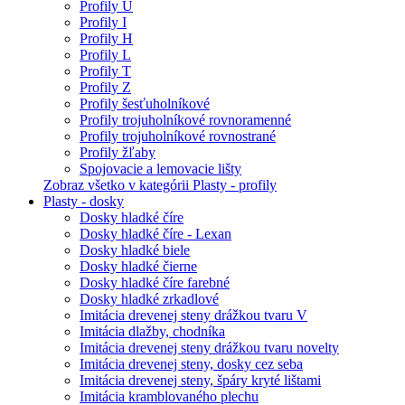
Profily U
Profily I
Profily H
Profily L
Profily T
Profily Z
Profily šesťuholníkové
Profily trojuholníkové rovnoramenné
Profily trojuholníkové rovnostrané
Profily žľaby
Spojovacie a lemovacie lišty
Zobraz všetko v kategórii Plasty - profily
Plasty - dosky
Dosky hladké číre
Dosky hladké číre - Lexan
Dosky hladké biele
Dosky hladké čierne
Dosky hladké číre farebné
Dosky hladké zrkadlové
Imitácia drevenej steny drážkou tvaru V
Imitácia dlažby, chodníka
Imitácia drevenej steny drážkou tvaru novelty
Imitácia drevenej steny, dosky cez seba
Imitácia drevenej steny, špáry kryté lištami
Imitácia kramblovaného plechu