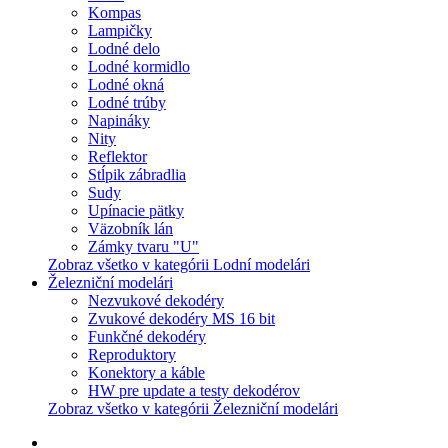
Kompas
Lampičky
Lodné delo
Lodné kormidlo
Lodné okná
Lodné trúby
Napináky
Nity
Reflektor
Stĺpik zábradlia
Sudy
Upínacie pätky
Väzobník lán
Zámky tvaru "U"
Zobraz všetko v kategórii Lodní modelári
Železniční modelári
Nezvukové dekodéry
Zvukové dekodéry MS 16 bit
Funkčné dekodéry
Reproduktory
Konektory a káble
HW pre update a testy dekodérov
Zobraz všetko v kategórii Železniční modelári