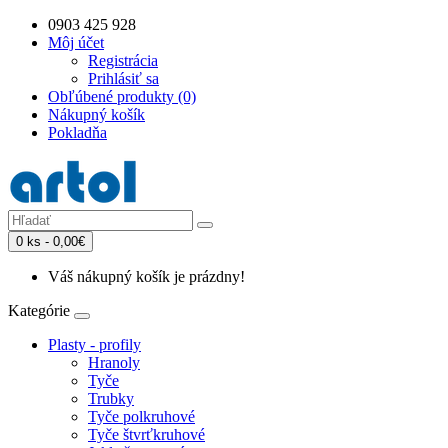
0903 425 928
Môj účet
Registrácia
Prihlásiť sa
Obľúbené produkty (0)
Nákupný košík
Pokladňa
0 ks - 0,00€
Váš nákupný košík je prázdny!
Kategórie
Plasty - profily
Hranoly
Tyče
Trubky
Tyče polkruhové
Tyče štvrťkruhové