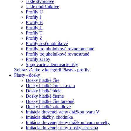
Jakle štvorcové
Jakle obdlžníkové
Profily U
Profily I
Profily H
Profily L
Profily T
Profily Z
Profily šesťuholníkové
Profily trojuholníkové rovnoramenné
Profily trojuholníkové rovnostrané
Profily žľaby
Spojovacie a lemovacie lišty
Zobraz všetko v kategórii Plasty - profily
Plasty - dosky
Dosky hladké číre
Dosky hladké číre - Lexan
Dosky hladké biele
Dosky hladké čierne
Dosky hladké číre farebné
Dosky hladké zrkadlové
Imitácia drevenej steny drážkou tvaru V
Imitácia dlažby, chodníka
Imitácia drevenej steny drážkou tvaru novelty
Imitácia drevenej steny, dosky cez seba