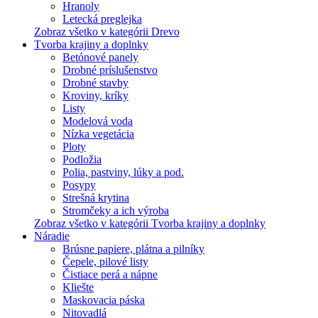
Hranoly
Letecká preglejka
Zobraz všetko v kategórii Drevo
Tvorba krajiny a doplnky
Betónové panely
Drobné príslušenstvo
Drobné stavby
Kroviny, kríky
Listy
Modelová voda
Nízka vegetácia
Ploty
Podložia
Polia, pastviny, lúky a pod.
Posypy
Strešná krytina
Stromčeky a ich výroba
Zobraz všetko v kategórii Tvorba krajiny a doplnky
Náradie
Brúsne papiere, plátna a pilníky
Čepele, pilové listy
Čistiace perá a nápne
Kliešte
Maskovacia páska
Nitovadlá