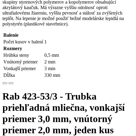
skupiny styrenových polymerov a kopolymerov obsahujúci
akrylátový kaučuk. Má výrazne vyššiu odolnosť oproti
ultrafialovému žiareniu, vyššiu pevnosť a stálosť za zvýšených
teplôt. Na lepenie je možné použiť bežné modelárske lepidlá na
polystyrén (plastikové stavebnice).
Balenie
Počet kusov v balení
1
Rozmery
Hrúbka steny
0,5 mm
Vnútorný priemer
2 mm
Vonkajší priemer
3 mm
Dĺžka
330 mm
Rab 423-53/3 - Trubka
priehľadná mliečna, vonkajší
priemer 3,0 mm, vnútorný
priemer 2,0 mm, jeden kus