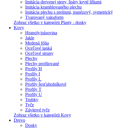
Imitácia drevenej steny, špáry kryté lištami
Imitácia kramblovaného plechu
Imitácia plechu s prelismi, trapézový, symetrický
Tvarovaný vakuform
Zobraz všetko v kategórii Plasty - dosky
Kovy
Hranoly/pásovina
Jakle
Medená fólia
Oceľové lanká
Oceľové struny
Plechy
Plechy profilované
Profily H
Profily I
Profily L
Profily šesťuholníkové
Profily T
Profily U
Trubky
Tyče
Závitové tyče
Zobraz všetko v kategórii Kovy
Drevo
Dosky