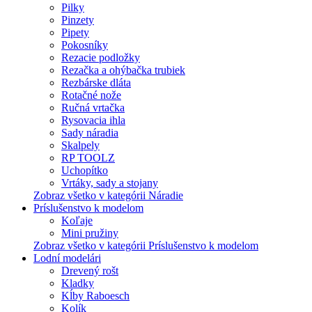
Pilky
Pinzety
Pipety
Pokosníky
Rezacie podložky
Rezačka a ohýbačka trubiek
Rezbárske dláta
Rotačné nože
Ručná vrtačka
Rysovacia ihla
Sady náradia
Skalpely
RP TOOLZ
Uchopítko
Vrtáky, sady a stojany
Zobraz všetko v kategórii Náradie
Príslušenstvo k modelom
Koľaje
Mini pružiny
Zobraz všetko v kategórii Príslušenstvo k modelom
Lodní modelári
Drevený rošt
Kladky
Kĺby Raboesch
Kolík