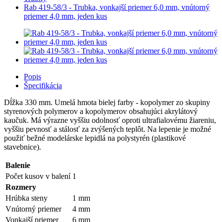
Rab 419-58/3 - Trubka, vonkajší priemer 6,0 mm, vnútorný
priemer 4,0 mm, jeden kus
Popis
Špecifikácia
Dĺžka 330 mm. Umelá hmota bielej farby - kopolymer zo skupiny
styrenových polymerov a kopolymerov obsahujúci akrylátový
kaučuk. Má výrazne vyššiu odolnosť oproti ultrafialovému žiareniu,
vyššiu pevnosť a stálosť za zvýšených teplôt. Na lepenie je možné
použiť bežné modelárske lepidlá na polystyrén (plastikové
stavebnice).
Balenie
Počet kusov v balení
1
Rozmery
Hrúbka steny
1 mm
Vnútorný priemer
4 mm
Vonkajší priemer
6 mm