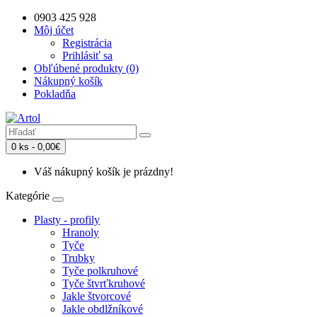
0903 425 928
Môj účet
Registrácia
Prihlásiť sa
Obľúbené produkty (0)
Nákupný košík
Pokladňa
0 ks - 0,00€
Váš nákupný košík je prázdny!
Kategórie
Plasty - profily
Hranoly
Tyče
Trubky
Tyče polkruhové
Tyče štvrťkruhové
Jakle štvorcové
Jakle obdlžníkové