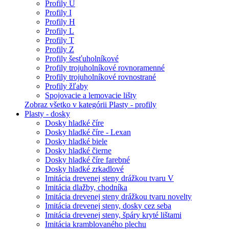
Profily U
Profily I
Profily H
Profily L
Profily T
Profily Z
Profily šesťuholníkové
Profily trojuholníkové rovnoramenné
Profily trojuholníkové rovnostrané
Profily žľaby
Spojovacie a lemovacie lišty
Zobraz všetko v kategórii Plasty - profily
Plasty - dosky
Dosky hladké číre
Dosky hladké číre - Lexan
Dosky hladké biele
Dosky hladké čierne
Dosky hladké číre farebné
Dosky hladké zrkadlové
Imitácia drevenej steny drážkou tvaru V
Imitácia dlažby, chodníka
Imitácia drevenej steny drážkou tvaru novelty
Imitácia drevenej steny, dosky cez seba
Imitácia drevenej steny, špáry kryté lištami
Imitácia kramblovaného plechu