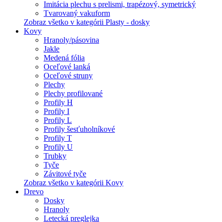
Imitácia plechu s prelismi, trapézový, symetrický
Tvarovaný vakuform
Zobraz všetko v kategórii Plasty - dosky
Kovy
Hranoly/pásovina
Jakle
Medená fólia
Oceľové lanká
Oceľové struny
Plechy
Plechy profilované
Profily H
Profily I
Profily L
Profily šesťuholníkové
Profily T
Profily U
Trubky
Tyče
Závitové tyče
Zobraz všetko v kategórii Kovy
Drevo
Dosky
Hranoly
Letecká preglejka