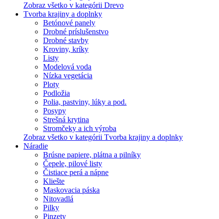
Zobraz všetko v kategórii Drevo
Tvorba krajiny a doplnky
Betónové panely
Drobné príslušenstvo
Drobné stavby
Kroviny, kríky
Listy
Modelová voda
Nízka vegetácia
Ploty
Podložia
Polia, pastviny, lúky a pod.
Posypy
Strešná krytina
Stromčeky a ich výroba
Zobraz všetko v kategórii Tvorba krajiny a doplnky
Náradie
Brúsne papiere, plátna a pilníky
Čepele, pilové listy
Čistiace perá a nápne
Kliešte
Maskovacia páska
Nitovadlá
Pilky
Pinzety