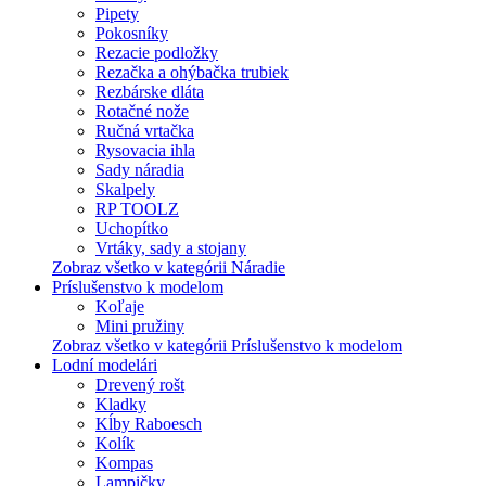
Pipety
Pokosníky
Rezacie podložky
Rezačka a ohýbačka trubiek
Rezbárske dláta
Rotačné nože
Ručná vrtačka
Rysovacia ihla
Sady náradia
Skalpely
RP TOOLZ
Uchopítko
Vrtáky, sady a stojany
Zobraz všetko v kategórii Náradie
Príslušenstvo k modelom
Koľaje
Mini pružiny
Zobraz všetko v kategórii Príslušenstvo k modelom
Lodní modelári
Drevený rošt
Kladky
Kĺby Raboesch
Kolík
Kompas
Lampičky