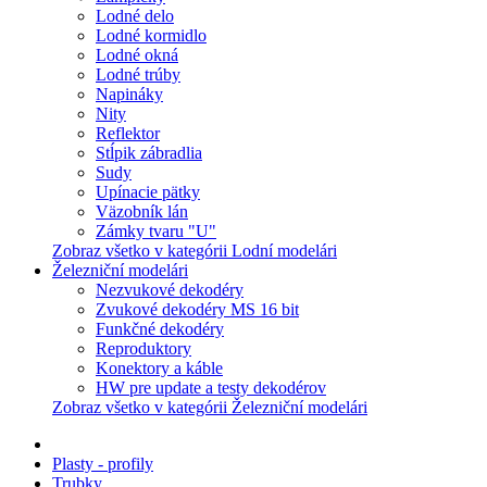
Lodné delo
Lodné kormidlo
Lodné okná
Lodné trúby
Napináky
Nity
Reflektor
Stĺpik zábradlia
Sudy
Upínacie pätky
Väzobník lán
Zámky tvaru "U"
Zobraz všetko v kategórii Lodní modelári
Železniční modelári
Nezvukové dekodéry
Zvukové dekodéry MS 16 bit
Funkčné dekodéry
Reproduktory
Konektory a káble
HW pre update a testy dekodérov
Zobraz všetko v kategórii Železniční modelári
Plasty - profily
Trubky