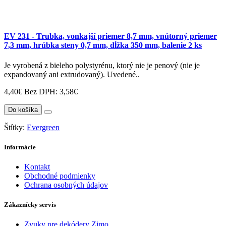
EV 231 - Trubka, vonkajší priemer 8,7 mm, vnútorný priemer
7,3 mm, hrúbka steny 0,7 mm, dĺžka 350 mm, balenie 2 ks
Je vyrobená z bieleho polystyrénu, ktorý nie je penový (nie je
expandovaný ani extrudovaný). Uvedené..
4,40€
Bez DPH: 3,58€
Do košíka
Štítky:
Evergreen
Informácie
Kontakt
Obchodné podmienky
Ochrana osobných údajov
Zákaznícky servis
Zvuky pre dekódery Zimo