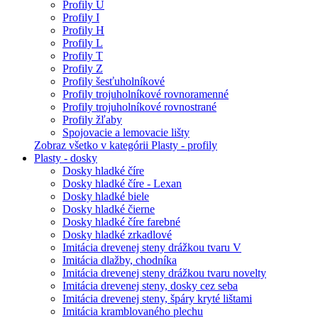
Profily U
Profily I
Profily H
Profily L
Profily T
Profily Z
Profily šesťuholníkové
Profily trojuholníkové rovnoramenné
Profily trojuholníkové rovnostrané
Profily žľaby
Spojovacie a lemovacie lišty
Zobraz všetko v kategórii Plasty - profily
Plasty - dosky
Dosky hladké číre
Dosky hladké číre - Lexan
Dosky hladké biele
Dosky hladké čierne
Dosky hladké číre farebné
Dosky hladké zrkadlové
Imitácia drevenej steny drážkou tvaru V
Imitácia dlažby, chodníka
Imitácia drevenej steny drážkou tvaru novelty
Imitácia drevenej steny, dosky cez seba
Imitácia drevenej steny, špáry kryté lištami
Imitácia kramblovaného plechu