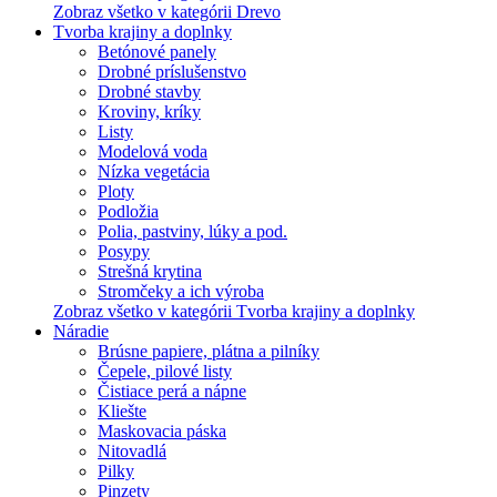
Zobraz všetko v kategórii Drevo
Tvorba krajiny a doplnky
Betónové panely
Drobné príslušenstvo
Drobné stavby
Kroviny, kríky
Listy
Modelová voda
Nízka vegetácia
Ploty
Podložia
Polia, pastviny, lúky a pod.
Posypy
Strešná krytina
Stromčeky a ich výroba
Zobraz všetko v kategórii Tvorba krajiny a doplnky
Náradie
Brúsne papiere, plátna a pilníky
Čepele, pilové listy
Čistiace perá a nápne
Kliešte
Maskovacia páska
Nitovadlá
Pilky
Pinzety