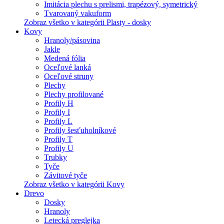
Imitácia plechu s prelismi, trapézový, symetrický
Tvarovaný vakuform
Zobraz všetko v kategórii Plasty - dosky
Kovy
Hranoly/pásovina
Jakle
Medená fólia
Oceľové lanká
Oceľové struny
Plechy
Plechy profilované
Profily H
Profily I
Profily L
Profily šesťuholníkové
Profily T
Profily U
Trubky
Tyče
Závitové tyče
Zobraz všetko v kategórii Kovy
Drevo
Dosky
Hranoly
Letecká preglejka