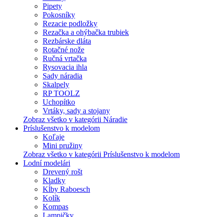
Pipety
Pokosníky
Rezacie podložky
Rezačka a ohýbačka trubiek
Rezbárske dláta
Rotačné nože
Ručná vrtačka
Rysovacia ihla
Sady náradia
Skalpely
RP TOOLZ
Uchopítko
Vrtáky, sady a stojany
Zobraz všetko v kategórii Náradie
Príslušenstvo k modelom
Koľaje
Mini pružiny
Zobraz všetko v kategórii Príslušenstvo k modelom
Lodní modelári
Drevený rošt
Kladky
Kĺby Raboesch
Kolík
Kompas
Lampičky