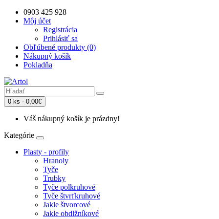
0903 425 928
Môj účet
Registrácia
Prihlásiť sa
Obľúbené produkty (0)
Nákupný košík
Pokladňa
0 ks - 0,00€
Váš nákupný košík je prázdny!
Kategórie
Plasty - profily
Hranoly
Tyče
Trubky
Tyče polkruhové
Tyče štvrťkruhové
Jakle štvorcové
Jakle obdlžníkové