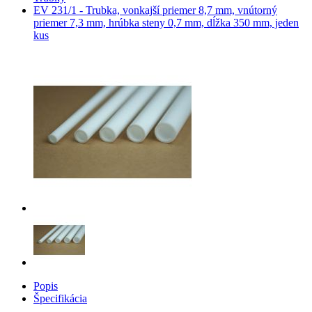
EV 231/1 - Trubka, vonkajší priemer 8,7 mm, vnútorný
priemer 7,3 mm, hrúbka steny 0,7 mm, dĺžka 350 mm, jeden
kus
Popis
Špecifikácia