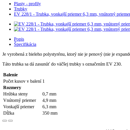
Plasty - profily
Trubky
EV 228/1 - Trubka, vonkajší priemer 6,3 mm, vnútorný prieme
Popis
Špecifikácia
Je vyrobená z bieleho polystyrénu, ktorý nie je penový (nie je exp
Táto trubka sa dá zasunúť do väčšej trubky s označením EV 230.
Balenie
Počet kusov v balení
1
Rozmery
Hrúbka steny
0,7 mm
Vnútorný priemer
4,9 mm
Vonkajší priemer
6,3 mm
Dĺžka
350 mm