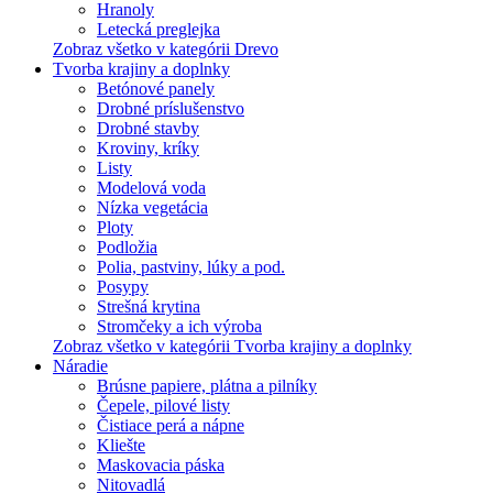
Hranoly
Letecká preglejka
Zobraz všetko v kategórii Drevo
Tvorba krajiny a doplnky
Betónové panely
Drobné príslušenstvo
Drobné stavby
Kroviny, kríky
Listy
Modelová voda
Nízka vegetácia
Ploty
Podložia
Polia, pastviny, lúky a pod.
Posypy
Strešná krytina
Stromčeky a ich výroba
Zobraz všetko v kategórii Tvorba krajiny a doplnky
Náradie
Brúsne papiere, plátna a pilníky
Čepele, pilové listy
Čistiace perá a nápne
Kliešte
Maskovacia páska
Nitovadlá