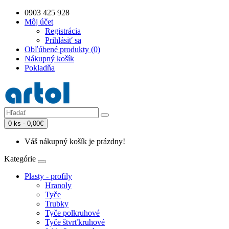
0903 425 928
Môj účet
Registrácia
Prihlásiť sa
Obľúbené produkty (0)
Nákupný košík
Pokladňa
0 ks - 0,00€
Váš nákupný košík je prázdny!
Kategórie
Plasty - profily
Hranoly
Tyče
Trubky
Tyče polkruhové
Tyče štvrťkruhové