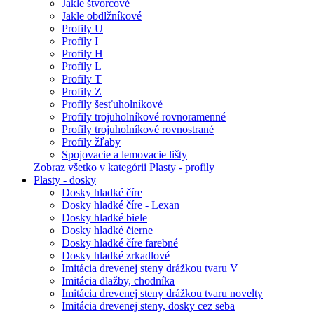
Jakle štvorcové
Jakle obdlžníkové
Profily U
Profily I
Profily H
Profily L
Profily T
Profily Z
Profily šesťuholníkové
Profily trojuholníkové rovnoramenné
Profily trojuholníkové rovnostrané
Profily žľaby
Spojovacie a lemovacie lišty
Zobraz všetko v kategórii Plasty - profily
Plasty - dosky
Dosky hladké číre
Dosky hladké číre - Lexan
Dosky hladké biele
Dosky hladké čierne
Dosky hladké číre farebné
Dosky hladké zrkadlové
Imitácia drevenej steny drážkou tvaru V
Imitácia dlažby, chodníka
Imitácia drevenej steny drážkou tvaru novelty
Imitácia drevenej steny, dosky cez seba