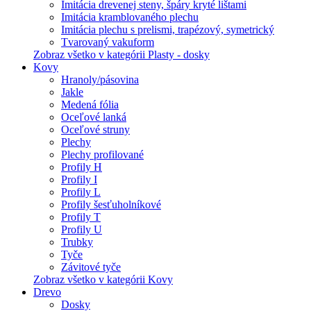
Imitácia drevenej steny, špáry kryté lištami
Imitácia kramblovaného plechu
Imitácia plechu s prelismi, trapézový, symetrický
Tvarovaný vakuform
Zobraz všetko v kategórii Plasty - dosky
Kovy
Hranoly/pásovina
Jakle
Medená fólia
Oceľové lanká
Oceľové struny
Plechy
Plechy profilované
Profily H
Profily I
Profily L
Profily šesťuholníkové
Profily T
Profily U
Trubky
Tyče
Závitové tyče
Zobraz všetko v kategórii Kovy
Drevo
Dosky