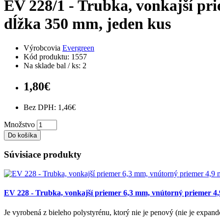
EV 228/1 - Trubka, vonkajší pr
dĺžka 350 mm, jeden kus
Výrobcovia
Evergreen
Kód produktu: 1557
Na sklade bal / ks: 2
1,80€
Bez DPH: 1,46€
Množstvo
Do košíka
Súvisiace produkty
EV 228 - Trubka, vonkajší priemer 6,3 mm, vnútorný priemer 4,
Je vyrobená z bieleho polystyrénu, ktorý nie je penový (nie je expa