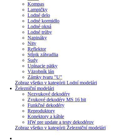
Kompas
Lampičky
Lodné delo
Lodné kormidlo
Lodné okná
Lodné trúby
Napináky
Nity
Reflektor
Stĺpik zábradlia
Sudy
Upínacie pätky
Väzobník lán
Zámky tvaru "U"
Zobraz všetko v kategórii Lodní modelári
Železniční modelári
Nezvukové dekodéry
Zvukové dekodéry MS 16 bit
Funkčné dekodéry
Reproduktory
Konektory a káble
HW pre update a testy dekodérov
Zobraz všetko v kategórii Železniční modelári