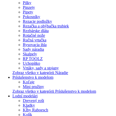
Pilky
Pinzety
Pipety
Pokosníky
Rezacie podložky
Rezačka a ohýbačka trubiek
Rezbárske dláta
Rotačné nože
Ručná vrtačka
Rysovacia ihla
Sady náradia
Skalpely
RP TOOLZ
Uchopítko
Vrtáky, sady a stojany
Zobraz všetko v kategórii Náradie
Príslušenstvo k modelom
Koľaje
Mini pružiny
Zobraz všetko v kategórii Príslušenstvo k modelom
Lodní modelári
Drevený rošt
Kladky
Kĺby Raboesch
Kolík