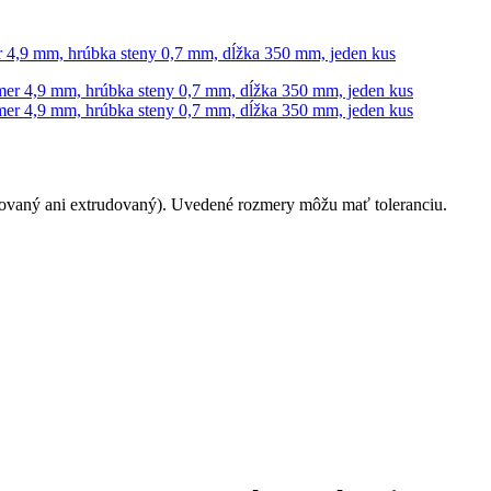
r 4,9 mm, hrúbka steny 0,7 mm, dĺžka 350 mm, jeden kus
andovaný ani extrudovaný). Uvedené rozmery môžu mať toleranciu.