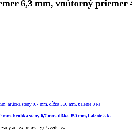
iemer 6,3 mm, vnútorný priemer
9 mm, hrúbka steny 0,7 mm, dĺžka 350 mm, balenie 3 ks
ndovaný ani extrudovaný). Uvedené..