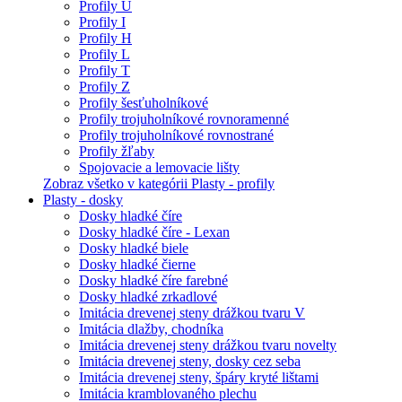
Profily U
Profily I
Profily H
Profily L
Profily T
Profily Z
Profily šesťuholníkové
Profily trojuholníkové rovnoramenné
Profily trojuholníkové rovnostrané
Profily žľaby
Spojovacie a lemovacie lišty
Zobraz všetko v kategórii Plasty - profily
Plasty - dosky
Dosky hladké číre
Dosky hladké číre - Lexan
Dosky hladké biele
Dosky hladké čierne
Dosky hladké číre farebné
Dosky hladké zrkadlové
Imitácia drevenej steny drážkou tvaru V
Imitácia dlažby, chodníka
Imitácia drevenej steny drážkou tvaru novelty
Imitácia drevenej steny, dosky cez seba
Imitácia drevenej steny, špáry kryté lištami
Imitácia kramblovaného plechu