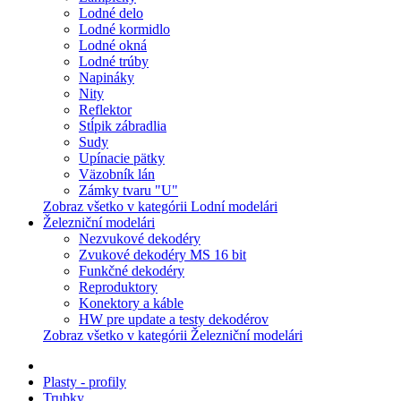
Lodné delo
Lodné kormidlo
Lodné okná
Lodné trúby
Napináky
Nity
Reflektor
Stĺpik zábradlia
Sudy
Upínacie pätky
Väzobník lán
Zámky tvaru "U"
Zobraz všetko v kategórii Lodní modelári
Železniční modelári
Nezvukové dekodéry
Zvukové dekodéry MS 16 bit
Funkčné dekodéry
Reproduktory
Konektory a káble
HW pre update a testy dekodérov
Zobraz všetko v kategórii Železniční modelári
Plasty - profily
Trubky