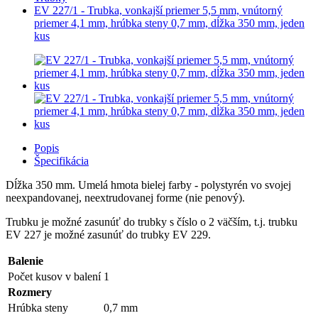
EV 227/1 - Trubka, vonkajší priemer 5,5 mm, vnútorný
priemer 4,1 mm, hrúbka steny 0,7 mm, dĺžka 350 mm, jeden
kus
Popis
Špecifikácia
Dĺžka 350 mm. Umelá hmota bielej farby - polystyrén vo svojej
neexpandovanej, neextrudovanej forme (nie penový).
Trubku je možné zasunúť do trubky s číslo o 2 väčším, t.j. trubku
EV 227 je možné zasunúť do trubky EV 229.
Balenie
Počet kusov v balení
1
Rozmery
Hrúbka steny
0,7 mm