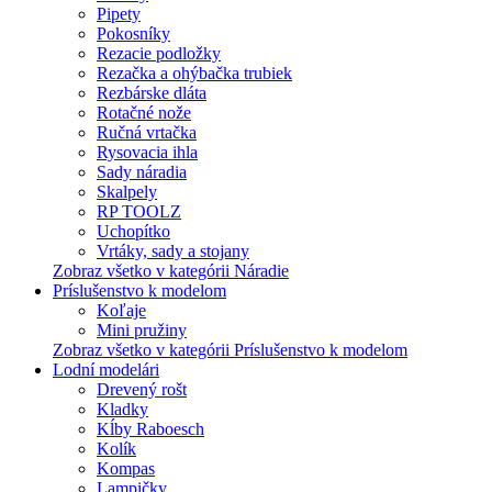
Pipety
Pokosníky
Rezacie podložky
Rezačka a ohýbačka trubiek
Rezbárske dláta
Rotačné nože
Ručná vrtačka
Rysovacia ihla
Sady náradia
Skalpely
RP TOOLZ
Uchopítko
Vrtáky, sady a stojany
Zobraz všetko v kategórii Náradie
Príslušenstvo k modelom
Koľaje
Mini pružiny
Zobraz všetko v kategórii Príslušenstvo k modelom
Lodní modelári
Drevený rošt
Kladky
Kĺby Raboesch
Kolík
Kompas
Lampičky