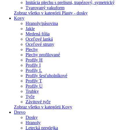
Imitácia plechu s prelismi, trapézový, symetrický
Tvarovaný vakuform
Zobraz všetko v kategórii Plasty - dosky
Kovy
Hranoly/pásovina
Jakle
Medená fólia
Oceľové lanká
Oceľové struny
Plechy
Plechy profilované
Profily H
Profily I
Profily L
Profily šesťuholníkové
Profily T
Profily U
Trubky
Tyče
Závitové tyče
Zobraz všetko v kategórii Kovy
Drevo
Dosky
Hranoly
Letecká preglejka