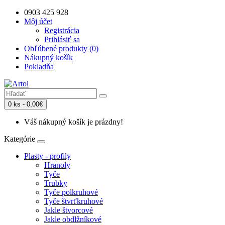
0903 425 928
Môj účet
Registrácia
Prihlásiť sa
Obľúbené produkty (0)
Nákupný košík
Pokladňa
0 ks - 0,00€
Váš nákupný košík je prázdny!
Kategórie
Plasty - profily
Hranoly
Tyče
Trubky
Tyče polkruhové
Tyče štvrťkruhové
Jakle štvorcové
Jakle obdlžníkové