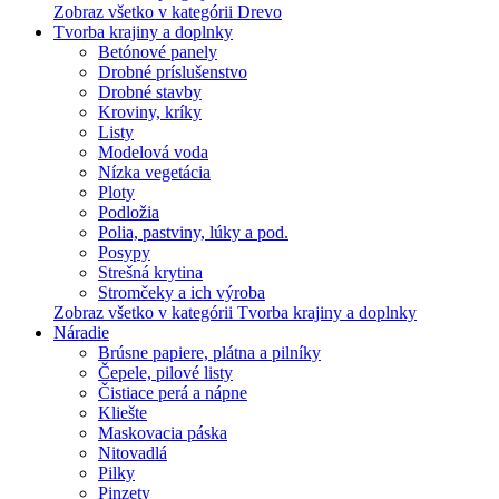
Zobraz všetko v kategórii Drevo
Tvorba krajiny a doplnky
Betónové panely
Drobné príslušenstvo
Drobné stavby
Kroviny, kríky
Listy
Modelová voda
Nízka vegetácia
Ploty
Podložia
Polia, pastviny, lúky a pod.
Posypy
Strešná krytina
Stromčeky a ich výroba
Zobraz všetko v kategórii Tvorba krajiny a doplnky
Náradie
Brúsne papiere, plátna a pilníky
Čepele, pilové listy
Čistiace perá a nápne
Kliešte
Maskovacia páska
Nitovadlá
Pilky
Pinzety