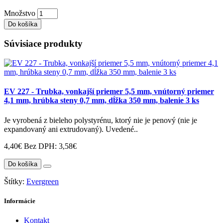
Množstvo
Do košíka
Súvisiace produkty
EV 227 - Trubka, vonkajší priemer 5,5 mm, vnútorný priemer
4,1 mm, hrúbka steny 0,7 mm, dĺžka 350 mm, balenie 3 ks
Je vyrobená z bieleho polystyrénu, ktorý nie je penový (nie je
expandovaný ani extrudovaný). Uvedené..
4,40€
Bez DPH: 3,58€
Do košíka
Štítky:
Evergreen
Informácie
Kontakt