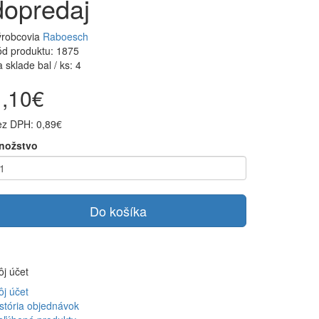
dopredaj
ýrobcovia
Raboesch
d produktu: 1875
 sklade bal / ks: 4
1,10€
ez DPH: 0,89€
nožstvo
Do košíka
j účet
j účet
stória objednávok