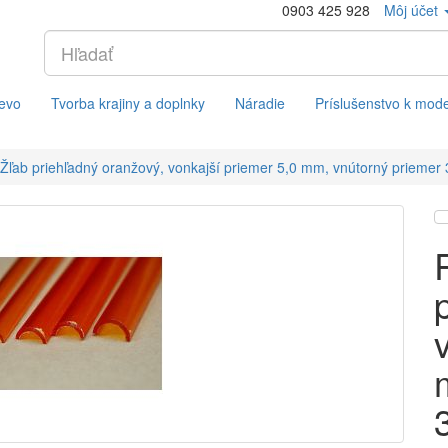
0903 425 928
Môj účet
evo
Tvorba krajiny a doplnky
Náradie
Príslušenstvo k mod
Žľab priehľadný oranžový, vonkajší priemer 5,0 mm, vnútorný priemer 