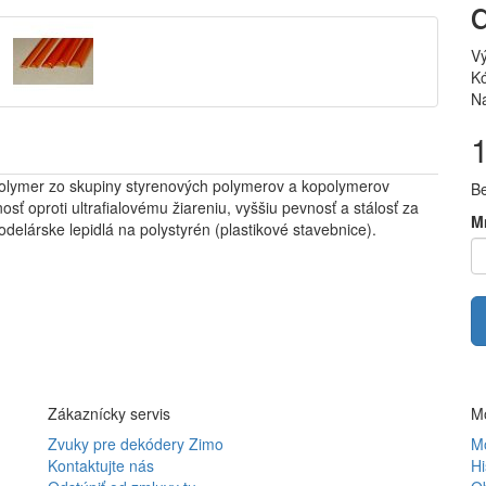
V
Kó
Na
olymer zo skupiny styrenových polymerov a kopolymerov
B
sť oproti ultrafialovému žiareniu, vyššiu pevnosť a stálosť za
M
delárske lepidlá na polystyrén (plastikové stavebnice).
Zákaznícky servis
Mô
Zvuky pre dekódery Zimo
Mô
Kontaktujte nás
Hi