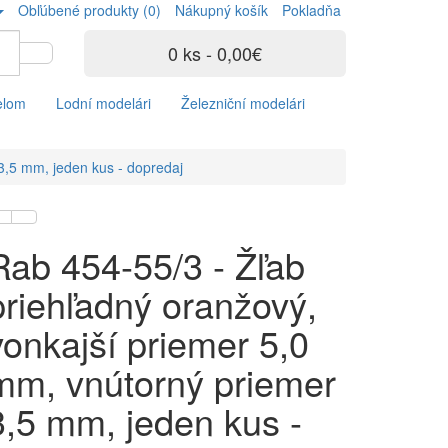
Obľúbené produkty (0)
Nákupný košík
Pokladňa
0 ks - 0,00€
elom
Lodní modelári
Železniční modelári
3,5 mm, jeden kus - dopredaj
Rab 454-55/3 - Žľab
priehľadný oranžový,
vonkajší priemer 5,0
mm, vnútorný priemer
3,5 mm, jeden kus -