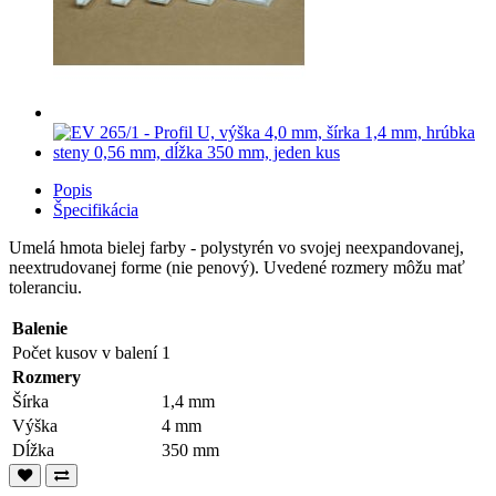
Popis
Špecifikácia
Umelá hmota bielej farby - polystyrén vo svojej neexpandovanej,
neextrudovanej forme (nie penový). Uvedené rozmery môžu mať
toleranciu.
Balenie
Počet kusov v balení
1
Rozmery
Šírka
1,4 mm
Výška
4 mm
Dĺžka
350 mm