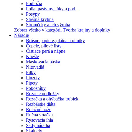
Podložia
Polia, pastviny, lúky a pod.
Posypy
Strešná krytina
Stromčeky a ich výroba
Zobraz všetko v kategórii Tvorba krajiny a doplnky
Náradie
Brúsne papiere, plátna a pilníky
Čepele, pilové listy
Čistiace perá a nápne
Kliešte
Maskovacia páska
Nitovadlá
Pilky
Pinzety
Pipety
Pokosníky
Rezacie podložky
Rezačka a ohýbačka trubiek
Rezbárske dláta
Rotačné nože
Ručná vrtačka
Rysovacia ihla
Sady náradia
Skalpely