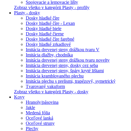
Spojovacie a lemovacie lišty
Zobraz všetko v kategórii Plasty - profily
Plasty - dosky
Dosky hladké číre
Dosky hladké číre - Lexan
Dosky hladké biele
Dosky hladké čierne
Dosky hladké číre farebné
Dosky hladké zrkadlové
Imitácia drevenej steny drážkou tvaru V
Imitácia dlažby, chodníka
Imitácia drevenej steny drážkou tvaru novelty
Imitácia drevenej steny, dosky cez seba
Imitácia drevenej steny, špáry kryté lištami
Imitácia kramblovaného plechu
Imitácia plechu s prelismi, trapézový, symetrický
Tvarovaný vakuform
Zobraz všetko v kategórii Plasty - dosky
Kovy
Hranoly/pásovina
Jakle
Medená fólia
Oceľové lanká
Oceľové struny
Plechy