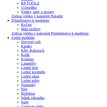
RP TOOLZ
Uchopítko
Vrtáky, sady a stojany
Zobraz všetko v kategórii Náradie
Príslušenstvo k modelom
Koľaje
Mini pružiny
Zobraz všetko v kategórii Príslušenstvo k modelom
Lodní modelári
Drevený rošt
Kladky
Kĺby Raboesch
Kolík
Kompas
Lampičky
Lodné delo
Lodné kormidlo
Lodné okná
Lodné trúby
Napináky
Nity
Reflektor
Stĺpik zábradlia
Sudy
Upínacie pätky