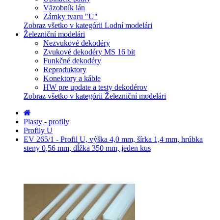
Väzobník lán
Zámky tvaru "U"
Zobraz všetko v kategórii Lodní modelári
Železniční modelári
Nezvukové dekodéry
Zvukové dekodéry MS 16 bit
Funkčné dekodéry
Reproduktory
Konektory a káble
HW pre update a testy dekodérov
Zobraz všetko v kategórii Železniční modelári
Plasty - profily
Profily U
EV 265/1 - Profil U, výška 4,0 mm, šírka 1,4 mm, hrúbka
steny 0,56 mm, dĺžka 350 mm, jeden kus