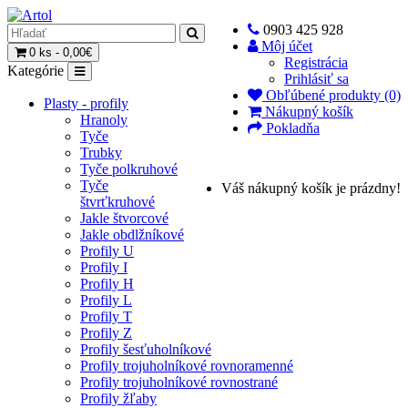
0903 425 928
Môj účet
0 ks - 0,00€
Registrácia
Kategórie
Prihlásiť sa
Obľúbené produkty (0)
Plasty - profily
Nákupný košík
Hranoly
Pokladňa
Tyče
Trubky
Tyče polkruhové
Tyče
Váš nákupný košík je prázdny!
štvrťkruhové
Jakle štvorcové
Jakle obdlžníkové
Profily U
Profily I
Profily H
Profily L
Profily T
Profily Z
Profily šesťuholníkové
Profily trojuholníkové rovnoramenné
Profily trojuholníkové rovnostrané
Profily žľaby