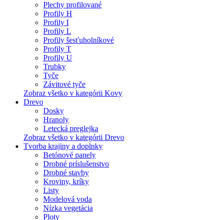
Plechy profilované
Profily H
Profily I
Profily L
Profily šesťuholníkové
Profily T
Profily U
Trubky
Tyče
Závitové tyče
Zobraz všetko v kategórii Kovy
Drevo
Dosky
Hranoly
Letecká preglejka
Zobraz všetko v kategórii Drevo
Tvorba krajiny a doplnky
Betónové panely
Drobné príslušenstvo
Drobné stavby
Kroviny, kríky
Listy
Modelová voda
Nízka vegetácia
Ploty