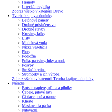
Hranoly
Letecká preglejka
Zobraz všetko v kategórii Drevo
Tvorba krajiny a doplnky
Betónové panely
Drobné príslušenstvo
Drobné stavby
Kroviny, kríky
Listy
Modelová voda
Nízka vegetácia
Ploty
Podložia
Polia, pastviny, lúky a pod.
Posypy
Strešná krytina
Stromčeky a ich výroba
Zobraz všetko v kategórii Tvorba krajiny a doplnky
Náradie
Brúsne papiere, plátna a pilníky
Čepele, pilové listy
Čistiace perá a nápne
Kliešte
Maskovacia páska
Nitovadlá