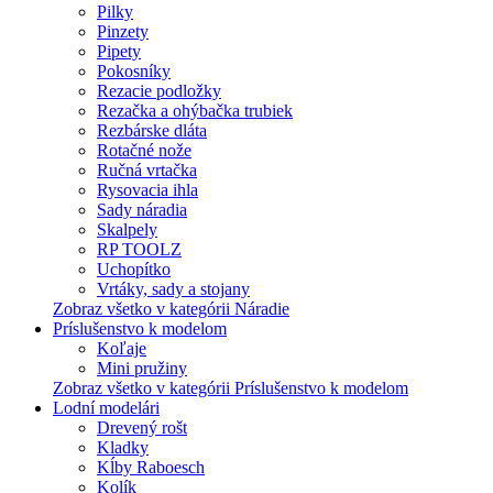
Pilky
Pinzety
Pipety
Pokosníky
Rezacie podložky
Rezačka a ohýbačka trubiek
Rezbárske dláta
Rotačné nože
Ručná vrtačka
Rysovacia ihla
Sady náradia
Skalpely
RP TOOLZ
Uchopítko
Vrtáky, sady a stojany
Zobraz všetko v kategórii Náradie
Príslušenstvo k modelom
Koľaje
Mini pružiny
Zobraz všetko v kategórii Príslušenstvo k modelom
Lodní modelári
Drevený rošt
Kladky
Kĺby Raboesch
Kolík