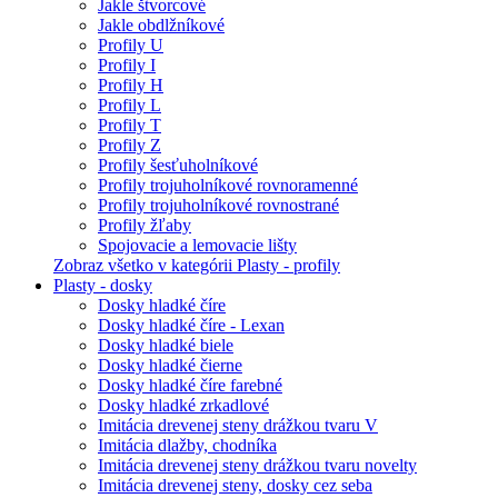
Jakle štvorcové
Jakle obdlžníkové
Profily U
Profily I
Profily H
Profily L
Profily T
Profily Z
Profily šesťuholníkové
Profily trojuholníkové rovnoramenné
Profily trojuholníkové rovnostrané
Profily žľaby
Spojovacie a lemovacie lišty
Zobraz všetko v kategórii Plasty - profily
Plasty - dosky
Dosky hladké číre
Dosky hladké číre - Lexan
Dosky hladké biele
Dosky hladké čierne
Dosky hladké číre farebné
Dosky hladké zrkadlové
Imitácia drevenej steny drážkou tvaru V
Imitácia dlažby, chodníka
Imitácia drevenej steny drážkou tvaru novelty
Imitácia drevenej steny, dosky cez seba