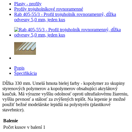
Plasty - profily
Profily trojuholníkové rovnoramenné
Rab 405-55/3 - Profil trojuholník rovnoramenný, dĺžka
odvesny 5,0 mm, jeden kus
Popis
Špecifikácia
Dĺžka 330 mm. Umelá hmota bielej farby - kopolymer zo skupiny
styrenových polymerov a kopolymerov obsahujúci akrylátový
kaučuk. Má výrazne vyššiu odolnosť oproti ultrafialovému žiareniu,
vyššiu pevnosť a stálosť za zvýšených teplôt. Na lepenie je možné
použiť bežné modelárske lepidlá na polystyrén (plastikové
stavebnice).
Balenie
Počet kusov v balení
1