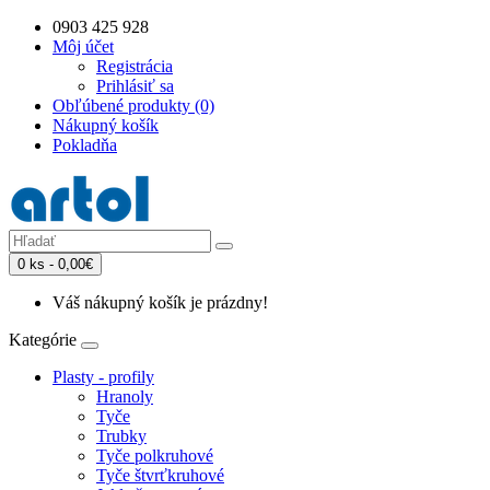
0903 425 928
Môj účet
Registrácia
Prihlásiť sa
Obľúbené produkty (0)
Nákupný košík
Pokladňa
0 ks - 0,00€
Váš nákupný košík je prázdny!
Kategórie
Plasty - profily
Hranoly
Tyče
Trubky
Tyče polkruhové
Tyče štvrťkruhové