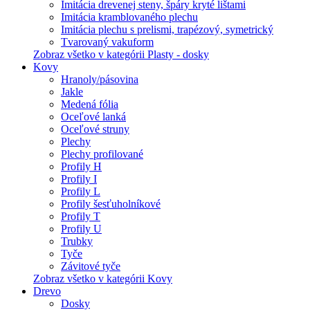
Imitácia drevenej steny, špáry kryté lištami
Imitácia kramblovaného plechu
Imitácia plechu s prelismi, trapézový, symetrický
Tvarovaný vakuform
Zobraz všetko v kategórii Plasty - dosky
Kovy
Hranoly/pásovina
Jakle
Medená fólia
Oceľové lanká
Oceľové struny
Plechy
Plechy profilované
Profily H
Profily I
Profily L
Profily šesťuholníkové
Profily T
Profily U
Trubky
Tyče
Závitové tyče
Zobraz všetko v kategórii Kovy
Drevo
Dosky