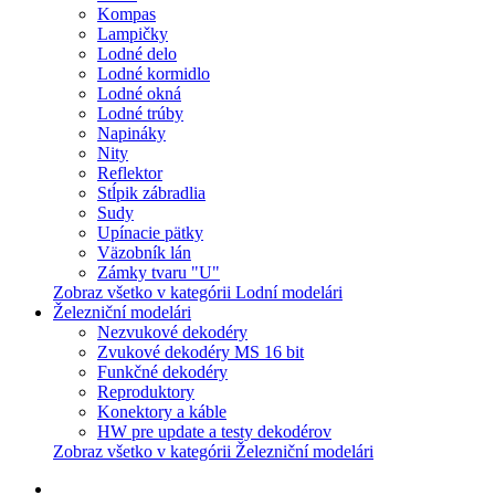
Kompas
Lampičky
Lodné delo
Lodné kormidlo
Lodné okná
Lodné trúby
Napináky
Nity
Reflektor
Stĺpik zábradlia
Sudy
Upínacie pätky
Väzobník lán
Zámky tvaru "U"
Zobraz všetko v kategórii Lodní modelári
Železniční modelári
Nezvukové dekodéry
Zvukové dekodéry MS 16 bit
Funkčné dekodéry
Reproduktory
Konektory a káble
HW pre update a testy dekodérov
Zobraz všetko v kategórii Železniční modelári