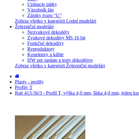
Upínacie pätky
Väzobník lán
Zámky tvaru "U"
Zobraz všetko v kategórii Lodní modelári
Železniční modelári
Nezvukové dekodéry
Zvukové dekodéry MS 16 bit
Funkčné dekodéry
Reproduktory
Konektory a káble
HW pre update a testy dekodérov
Zobraz všetko v kategórii Železniční modelári
Plasty - profily
Profily T
Rab 413-56/3 - Profil T, výška 4,0 mm, šírka 4,0 mm, jeden ku