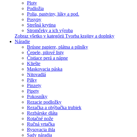
Ploty
Podložia
Polia, pastviny, lúky a pod.
Posypy
Strešná krytina
Stromčeky a ich výroba
Zobraz všetko v kategórii Tvorba krajiny a doplnky
Náradie
Brúsne papiere, plátna a pilníky
Čepele, pilové listy
Čistiace perá a nápne
Kliešte
Maskovacia páska
Nitovadlá
Pilky
Pinzety
Pipety
Pokosníky
Rezacie podložky
Rezačka a ohýbačka trubiek
Rezbárske dláta
Rotačné nože
Ručná vrtačka
Rysovacia ihla
Sady náradia