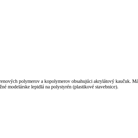
renových polymerov a kopolymerov obsahujúci akrylátový kaučuk. Má vý
žné modelárske lepidlá na polystyrén (plastikové stavebnice).