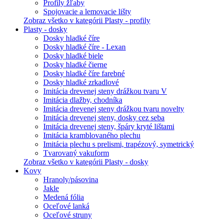
Profily žľaby
Spojovacie a lemovacie lišty
Zobraz všetko v kategórii Plasty - profily
Plasty - dosky
Dosky hladké číre
Dosky hladké číre - Lexan
Dosky hladké biele
Dosky hladké čierne
Dosky hladké číre farebné
Dosky hladké zrkadlové
Imitácia drevenej steny drážkou tvaru V
Imitácia dlažby, chodníka
Imitácia drevenej steny drážkou tvaru novelty
Imitácia drevenej steny, dosky cez seba
Imitácia drevenej steny, špáry kryté lištami
Imitácia kramblovaného plechu
Imitácia plechu s prelismi, trapézový, symetrický
Tvarovaný vakuform
Zobraz všetko v kategórii Plasty - dosky
Kovy
Hranoly/pásovina
Jakle
Medená fólia
Oceľové lanká
Oceľové struny