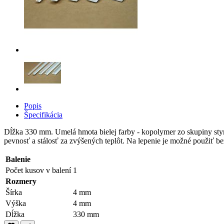
Popis
Špecifikácia
Dĺžka 330 mm. Umelá hmota bielej farby - kopolymer zo skupiny sty
pevnosť a stálosť za zvýšených teplôt. Na lepenie je možné použiť be
Balenie
Počet kusov v balení
1
Rozmery
Šírka
4 mm
Výška
4 mm
Dĺžka
330 mm