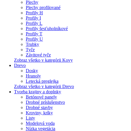
Plechy
Plechy profilované
Profily H
Profily I
Profily L
Profily šesťuholníkové
Profily T
Profily U
Trubky
Tyče
Závitové tyče
Zobraz všetko v kategórii Kovy
Drevo
Dosky
Hranoly
Letecká preglejka
Zobraz všetko v kategórii Drevo
Tvorba krajiny a doplnky
Betónové panely
Drobné príslušenstvo
Drobné stavby
Kroviny, kríky
Listy
Modelová voda
Nízka vegetácia