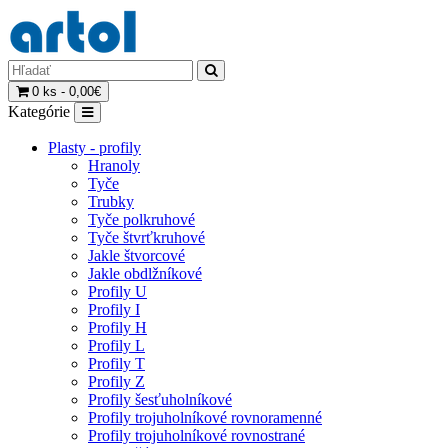
0 ks - 0,00€
Kategórie
Plasty - profily
Hranoly
Tyče
Trubky
Tyče polkruhové
Tyče štvrťkruhové
Jakle štvorcové
Jakle obdlžníkové
Profily U
Profily I
Profily H
Profily L
Profily T
Profily Z
Profily šesťuholníkové
Profily trojuholníkové rovnoramenné
Profily trojuholníkové rovnostrané