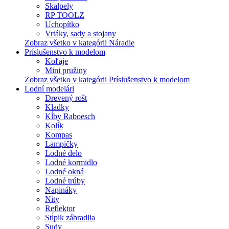
Skalpely
RP TOOLZ
Uchopítko
Vrtáky, sady a stojany
Zobraz všetko v kategórii Náradie
Príslušenstvo k modelom
Koľaje
Mini pružiny
Zobraz všetko v kategórii Príslušenstvo k modelom
Lodní modelári
Drevený rošt
Kladky
Kĺby Raboesch
Kolík
Kompas
Lampičky
Lodné delo
Lodné kormidlo
Lodné okná
Lodné trúby
Napináky
Nity
Reflektor
Stĺpik zábradlia
Sudy