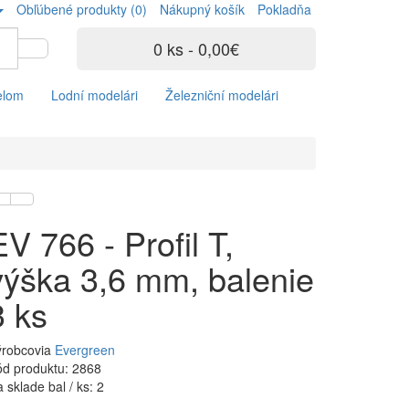
Obľúbené produkty (0)
Nákupný košík
Pokladňa
0 ks - 0,00€
elom
Lodní modelári
Železniční modelári
EV 766 - Profil T,
výška 3,6 mm, balenie
3 ks
ýrobcovia
Evergreen
d produktu: 2868
 sklade bal / ks: 2