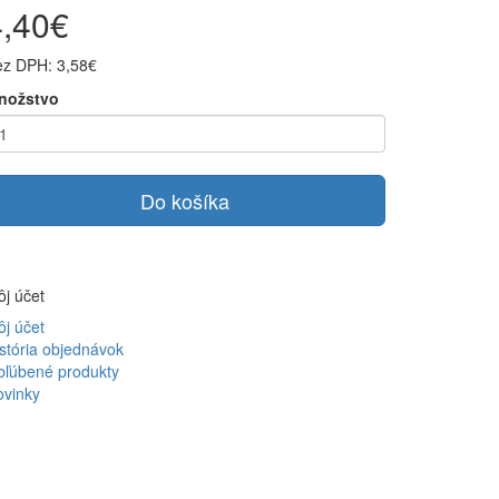
4,40€
ez DPH: 3,58€
nožstvo
Do košíka
j účet
j účet
stória objednávok
bľúbené produkty
ovinky