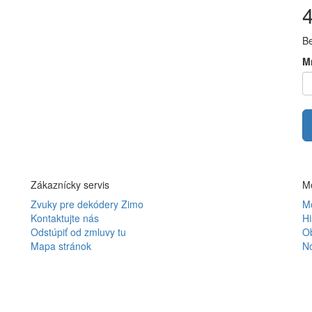
B
M
Zákaznícky servis
Mô
Zvuky pre dekódery Zimo
Mô
Kontaktujte nás
Hi
Odstúpiť od zmluvy tu
O
Mapa stránok
N