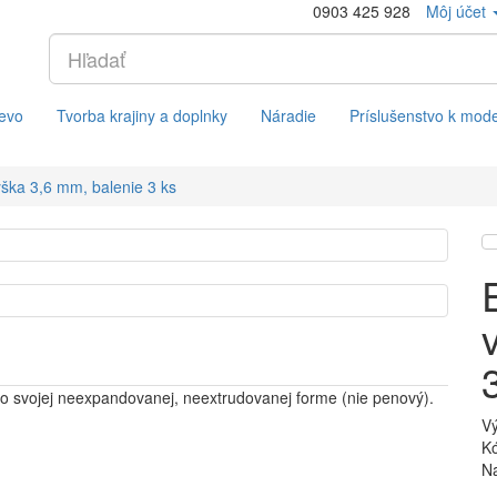
0903 425 928
Môj účet
evo
Tvorba krajiny a doplnky
Náradie
Príslušenstvo k mod
výška 3,6 mm, balenie 3 ks
vo svojej neexpandovanej, neextrudovanej forme (nie penový).
V
Kó
Na