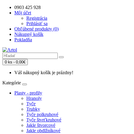
0903 425 928
Môj účet
Registrácia
Prihlásiť sa
Obľúbené produkty (0)
Nákupný košík
Pokladňa
0 ks - 0,00€
Váš nákupný košík je prázdny!
Kategórie
Plasty - profily
Hranoly
Tyče
Trubky
Tyče polkruhové
Tyče štvrťkruhové
Jakle štvorcové
Jakle obdlžníkové