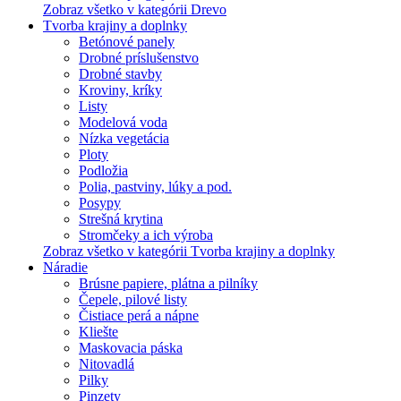
Zobraz všetko v kategórii Drevo
Tvorba krajiny a doplnky
Betónové panely
Drobné príslušenstvo
Drobné stavby
Kroviny, kríky
Listy
Modelová voda
Nízka vegetácia
Ploty
Podložia
Polia, pastviny, lúky a pod.
Posypy
Strešná krytina
Stromčeky a ich výroba
Zobraz všetko v kategórii Tvorba krajiny a doplnky
Náradie
Brúsne papiere, plátna a pilníky
Čepele, pilové listy
Čistiace perá a nápne
Kliešte
Maskovacia páska
Nitovadlá
Pilky
Pinzety