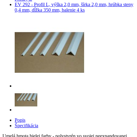
EV 292 - Profil L, výška 2,0 mm, šírka 2,0 mm, hrúbka steny
0,4 mm, dĺžka 350 mm, balenie 4 ks
Popis
Špecifikácia
Umelá hmota bielej farby - polystyrén vo svojej neexpandovanej,