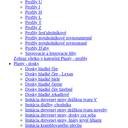
Profily U
Profily I
Profily H
Profily L
Profily T
Profily Z
Profily šesťuholníkové
Profily trojuholníkové rovnoramenné
Profily trojuholníkové rovnostrané
Profily žľaby
Spojovacie a lemovacie lišty
Zobraz všetko v kategórii Plasty - profily
Plasty - dosky
Dosky hladké číre
Dosky hladké číre - Lexan
Dosky hladké biele
Dosky hladké čierne
Dosky hladké číre farebné
Dosky hladké zrkadlové
Imitácia drevenej steny drážkou tvaru V
Imitácia dlažby, chodníka
Imitácia drevenej steny drážkou tvaru novelty
Imitácia drevenej steny, dosky cez seba
Imitácia drevenej steny, špáry kryté lištami
Imitácia kramblovaného plechu