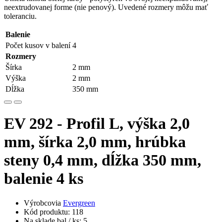
neextrudovanej forme (nie penový). Uvedené rozmery môžu mať
toleranciu.
Balenie
Počet kusov v balení
4
Rozmery
Šírka
2 mm
Výška
2 mm
Dĺžka
350 mm
EV 292 - Profil L, výška 2,0
mm, šírka 2,0 mm, hrúbka
steny 0,4 mm, dĺžka 350 mm,
balenie 4 ks
Výrobcovia
Evergreen
Kód produktu: 118
Na sklade bal / ks: 5