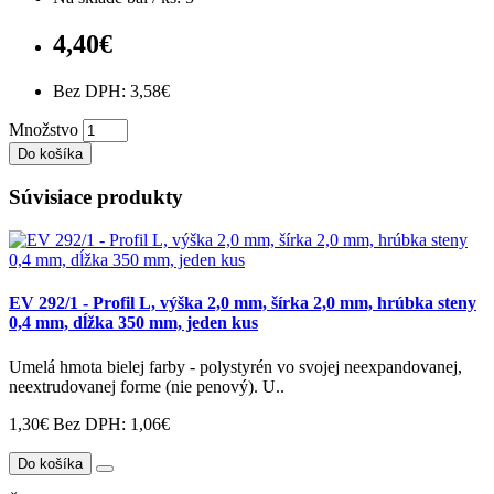
4,40€
Bez DPH: 3,58€
Množstvo
Do košíka
Súvisiace produkty
EV 292/1 - Profil L, výška 2,0 mm, šírka 2,0 mm, hrúbka steny
0,4 mm, dĺžka 350 mm, jeden kus
Umelá hmota bielej farby - polystyrén vo svojej neexpandovanej,
neextrudovanej forme (nie penový). U..
1,30€
Bez DPH: 1,06€
Do košíka