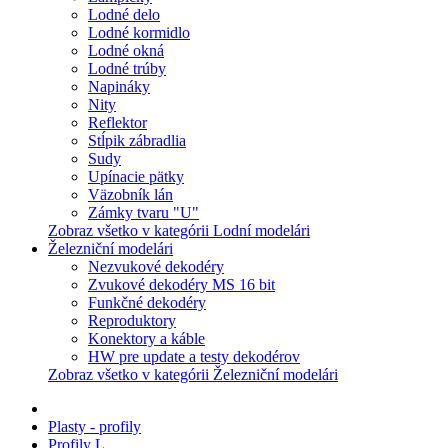
Lodné delo
Lodné kormidlo
Lodné okná
Lodné trúby
Napináky
Nity
Reflektor
Stĺpik zábradlia
Sudy
Upínacie pätky
Väzobník lán
Zámky tvaru "U"
Zobraz všetko v kategórii Lodní modelári
Železniční modelári
Nezvukové dekodéry
Zvukové dekodéry MS 16 bit
Funkčné dekodéry
Reproduktory
Konektory a káble
HW pre update a testy dekodérov
Zobraz všetko v kategórii Železniční modelári
Plasty - profily
Profily L