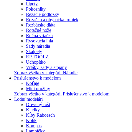
Pipety
Pokosníky
Rezacie podložky
Rezačka a ohýbačka trubiek
Rezbárske dláta
Rotačné nože
Ručná vrtačka
Rysovacia ihla
Sady náradia
Skalpely
RP TOOLZ
Uchopítko
Vrtáky, sady a stojany
Zobraz všetko v kategórii Náradie
Príslušenstvo k modelom
Koľaje
Mini pružiny
Zobraz všetko v kategórii Príslušenstvo k modelom
Lodní modelári
Drevený rošt
Kladky
Kĺby Raboesch
Kolík
Kompas
Lampičky