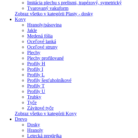
Imitácia plechu s prelismi, trapézový, symetrický
Tvarovaný vakuform
Zobraz všetko v kategórii Plasty - dosky
Kovy
Hranoly/pásovina
Jakle
Medená fólia
Oceľové lanká
Oceľové struny
Plechy
Plechy profilované
Profily H
Profily I
Profily L
Profily šesťuholníkové
Profily T
Profily U
Trubky
Tyče
Závitové tyče
Zobraz všetko v kategórii Kovy
Drevo
Dosky
Hranoly
Letecká preglejka