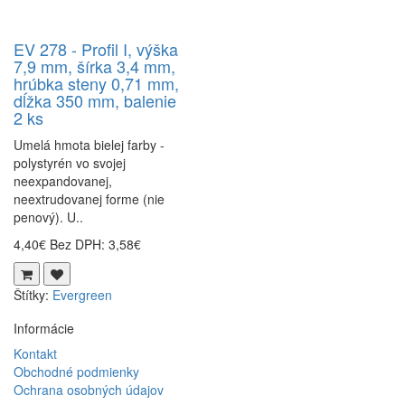
EV 278 - Profil I, výška
7,9 mm, šírka 3,4 mm,
hrúbka steny 0,71 mm,
dĺžka 350 mm, balenie
2 ks
Umelá hmota bielej farby -
polystyrén vo svojej
neexpandovanej,
neextrudovanej forme (nie
penový). U..
4,40€
Bez DPH: 3,58€
Štítky:
Evergreen
Informácie
Kontakt
Obchodné podmienky
Ochrana osobných údajov