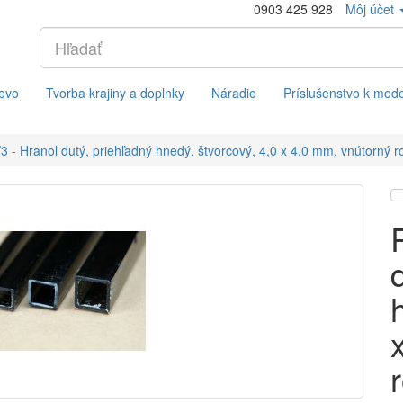
0903 425 928
Môj účet
evo
Tvorba krajiny a doplnky
Náradie
Príslušenstvo k mod
 - Hranol dutý, priehľadný hnedý, štvorcový, 4,0 x 4,0 mm, vnútorný 