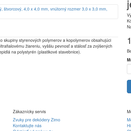
V
Kó
Na
zo skupiny styrenových polymerov a kopolymerov obsahujúci
ltrafialovému žiareniu, vyššiu pevnosť a stálosť za zvýšených
B
pidlá na polystyrén (plastikové stavebnice).
M
Zákaznícky servis
Mô
Zvuky pre dekódery Zimo
Mô
Kontaktujte nás
Hi