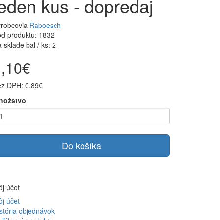
jeden kus - dopredaj
ýrobcovia
Raboesch
d produktu: 1832
 sklade bal / ks: 2
1,10€
ez DPH: 0,89€
nožstvo
Do košíka
j účet
j účet
stória objednávok