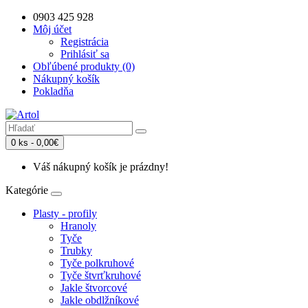
0903 425 928
Môj účet
Registrácia
Prihlásiť sa
Obľúbené produkty (0)
Nákupný košík
Pokladňa
0 ks - 0,00€
Váš nákupný košík je prázdny!
Kategórie
Plasty - profily
Hranoly
Tyče
Trubky
Tyče polkruhové
Tyče štvrťkruhové
Jakle štvorcové
Jakle obdlžníkové