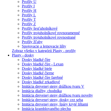
Profily U
Profily I
Profily H
Profily L
Profily T
Profily Z
Profily šesťuholníkové
Profily trojuholníkové rovnoramenné
Profily trojuholníkové rovnostrané
Profily žľaby
Spojovacie a lemovacie lišty
Zobraz všetko v kategórii Plasty - profily
Plasty - dosky
Dosky hladké číre
Dosky hladké číre - Lexan
Dosky hladké biele
Dosky hladké čierne
Dosky hladké číre farebné
Dosky hladké zrkadlové
Imitácia drevenej steny drážkou tvaru V
Imitácia dlažby, chodníka
Imitácia drevenej steny drážkou tvaru novelty
Imitácia drevenej steny, dosky cez seba
Imitácia drevenej steny, špáry kryté lištami
Imitácia kramblovaného plechu