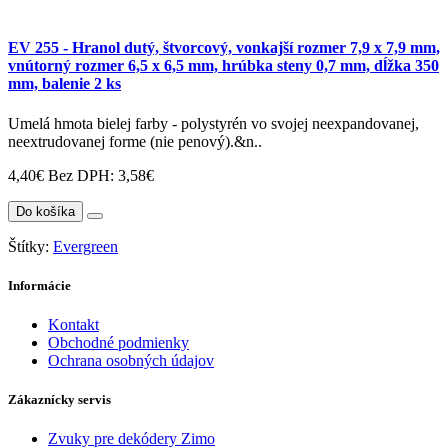
EV 255 - Hranol dutý, štvorcový, vonkajší rozmer 7,9 x 7,9 mm,
vnútorný rozmer 6,5 x 6,5 mm, hrúbka steny 0,7 mm, dĺžka 350
mm, balenie 2 ks
Umelá hmota bielej farby - polystyrén vo svojej neexpandovanej,
neextrudovanej forme (nie penový).&n..
4,40€
Bez DPH: 3,58€
Do košíka
Štítky:
Evergreen
Informácie
Kontakt
Obchodné podmienky
Ochrana osobných údajov
Zákaznícky servis
Zvuky pre dekódery Zimo