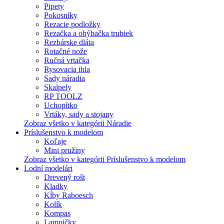
Pipety
Pokosníky
Rezacie podložky
Rezačka a ohýbačka trubiek
Rezbárske dláta
Rotačné nože
Ručná vrtačka
Rysovacia ihla
Sady náradia
Skalpely
RP TOOLZ
Uchopítko
Vrtáky, sady a stojany
Zobraz všetko v kategórii Náradie
Príslušenstvo k modelom
Koľaje
Mini pružiny
Zobraz všetko v kategórii Príslušenstvo k modelom
Lodní modelári
Drevený rošt
Kladky
Kĺby Raboesch
Kolík
Kompas
Lampičky