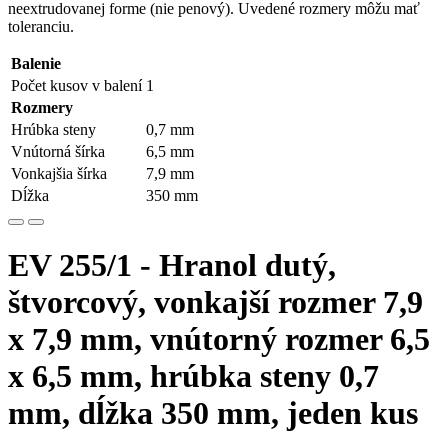
neextrudovanej forme (nie penový). Uvedené rozmery môžu mať
toleranciu.
Balenie
Počet kusov v balení
1
Rozmery
Hrúbka steny
0,7 mm
Vnútorná šírka
6,5 mm
Vonkajšia šírka
7,9 mm
Dĺžka
350 mm
EV 255/1 - Hranol dutý,
štvorcový, vonkajší rozmer 7,9
x 7,9 mm, vnútorný rozmer 6,5
x 6,5 mm, hrúbka steny 0,7
mm, dĺžka 350 mm, jeden kus