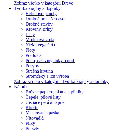
Zobraz všetko v kategórii Drevo
Tvorba krajiny a doplnky
Betónové panely
Drobné príslušenstvo
Drobné stavby
Kroviny, kríky
Listy
Modelová voda
Nízka vegetácia
Ploty
Podložia
Polia, pastviny, lúky a pod.
Posypy
Strešná krytina
Stromčeky a ich výroba
Zobraz všetko v kategórii Tvorba krajiny a doplnky
Náradie
Brúsne papiere, plátna a pilníky
Čepele, pilové listy
Čistiace perá a nápne
Kliešte
Maskovacia páska
Nitovadlá
Pilky
Pinzety