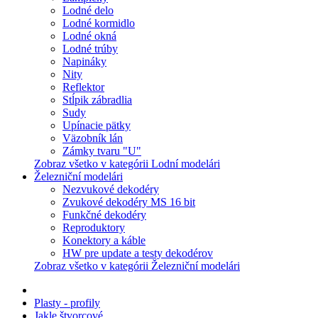
Lodné delo
Lodné kormidlo
Lodné okná
Lodné trúby
Napináky
Nity
Reflektor
Stĺpik zábradlia
Sudy
Upínacie pätky
Väzobník lán
Zámky tvaru "U"
Zobraz všetko v kategórii Lodní modelári
Železniční modelári
Nezvukové dekodéry
Zvukové dekodéry MS 16 bit
Funkčné dekodéry
Reproduktory
Konektory a káble
HW pre update a testy dekodérov
Zobraz všetko v kategórii Železniční modelári
Plasty - profily
Jakle štvorcové