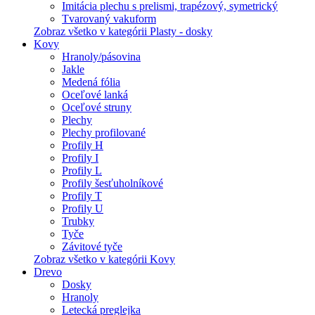
Imitácia plechu s prelismi, trapézový, symetrický
Tvarovaný vakuform
Zobraz všetko v kategórii Plasty - dosky
Kovy
Hranoly/pásovina
Jakle
Medená fólia
Oceľové lanká
Oceľové struny
Plechy
Plechy profilované
Profily H
Profily I
Profily L
Profily šesťuholníkové
Profily T
Profily U
Trubky
Tyče
Závitové tyče
Zobraz všetko v kategórii Kovy
Drevo
Dosky
Hranoly
Letecká preglejka