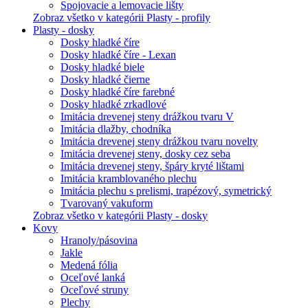
Spojovacie a lemovacie lišty
Zobraz všetko v kategórii Plasty - profily
Plasty - dosky
Dosky hladké číre
Dosky hladké číre - Lexan
Dosky hladké biele
Dosky hladké čierne
Dosky hladké číre farebné
Dosky hladké zrkadlové
Imitácia drevenej steny drážkou tvaru V
Imitácia dlažby, chodníka
Imitácia drevenej steny drážkou tvaru novelty
Imitácia drevenej steny, dosky cez seba
Imitácia drevenej steny, špáry kryté lištami
Imitácia kramblovaného plechu
Imitácia plechu s prelismi, trapézový, symetrický
Tvarovaný vakuform
Zobraz všetko v kategórii Plasty - dosky
Kovy
Hranoly/pásovina
Jakle
Medená fólia
Oceľové lanká
Oceľové struny
Plechy