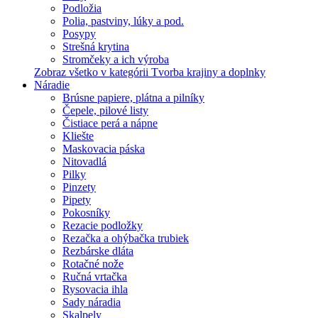
Podložia
Polia, pastviny, lúky a pod.
Posypy
Strešná krytina
Stromčeky a ich výroba
Zobraz všetko v kategórii Tvorba krajiny a doplnky
Náradie
Brúsne papiere, plátna a pilníky
Čepele, pilové listy
Čistiace perá a nápne
Kliešte
Maskovacia páska
Nitovadlá
Pilky
Pinzety
Pipety
Pokosníky
Rezacie podložky
Rezačka a ohýbačka trubiek
Rezbárske dláta
Rotačné nože
Ručná vrtačka
Rysovacia ihla
Sady náradia
Skalpely