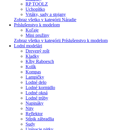
RP TOOLZ
Uchopítko
Vrtáky, sady a stojany
Zobraz všetko v kategórii Náradie
Príslušenstvo k modelom
Koľaje
Mini pružiny
Zobraz všetko v kategórii Príslušenstvo k modelom
Lodní modelári
Drevený rošt
Kladky
Kĺby Raboesch
Kolík
Kompas
Lampičky
Lodné delo
Lodné kormidlo
Lodné okná
Lodné trúby
Napináky
Nity
Reflektor
Stĺpik zábradlia
Sudy
Upínacie pätky