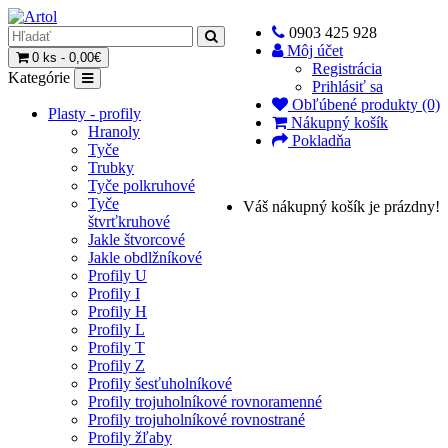
0903 425 928
Môj účet
0 ks - 0,00€
Registrácia
Kategórie
Prihlásiť sa
Obľúbené produkty (0)
Plasty - profily
Nákupný košík
Hranoly
Pokladňa
Tyče
Trubky
Tyče polkruhové
Tyče
Váš nákupný košík je prázdny!
štvrťkruhové
Jakle štvorcové
Jakle obdlžníkové
Profily U
Profily I
Profily H
Profily L
Profily T
Profily Z
Profily šesťuholníkové
Profily trojuholníkové rovnoramenné
Profily trojuholníkové rovnostrané
Profily žľaby