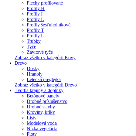
Plechy profilované
Profily H
Profily I
Profily L
Profily šesťuholníkové
Profily T
Profily U
Trubky
Tyče
Závitové tyče
Zobraz všetko v kategórii Kovy
Drevo
Dosky
Hranoly
Letecká preglejka
Zobraz všetko v kategórii Drevo
Tvorba krajiny a doplnky
Betónové panely
Drobné príslušenstvo
Drobné stavby
Kroviny, kríky
Listy
Modelová voda
Nízka vegetácia
Ploty