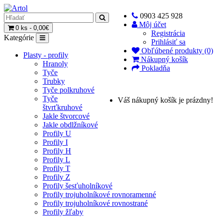
0903 425 928
Môj účet
0 ks - 0,00€
Registrácia
Kategórie
Prihlásiť sa
Obľúbené produkty (0)
Plasty - profily
Nákupný košík
Hranoly
Pokladňa
Tyče
Trubky
Tyče polkruhové
Tyče
Váš nákupný košík je prázdny!
štvrťkruhové
Jakle štvorcové
Jakle obdlžníkové
Profily U
Profily I
Profily H
Profily L
Profily T
Profily Z
Profily šesťuholníkové
Profily trojuholníkové rovnoramenné
Profily trojuholníkové rovnostrané
Profily žľaby