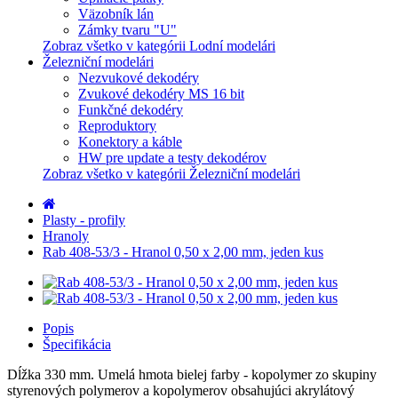
Väzobník lán
Zámky tvaru "U"
Zobraz všetko v kategórii Lodní modelári
Železniční modelári
Nezvukové dekodéry
Zvukové dekodéry MS 16 bit
Funkčné dekodéry
Reproduktory
Konektory a káble
HW pre update a testy dekodérov
Zobraz všetko v kategórii Železniční modelári
Plasty - profily
Hranoly
Rab 408-53/3 - Hranol 0,50 x 2,00 mm, jeden kus
Popis
Špecifikácia
Dĺžka 330 mm. Umelá hmota bielej farby - kopolymer zo skupiny
styrenových polymerov a kopolymerov obsahujúci akrylátový