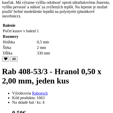
kaučuk. Má výrazne vyššiu odolnosť oproti ultrafialovému žiareniu,
vyššiu pevnosť a stálosť za zvýšených teplôt. Na lepenie je možné
použiť bežné modelárske lepidlá na polystyrén (plastikové
stavebnice).
Balenie
Počet kusov v balení
1
Rozmery
Hrúbka
0,5 mm
Šírka
2 mm
Dĺžka
330 mm
Rab 408-53/3 - Hranol 0,50 x
2,00 mm, jeden kus
Výrobcovia
Raboesch
Kód produktu: 1663
Na sklade bal / ks: 4
0,50€