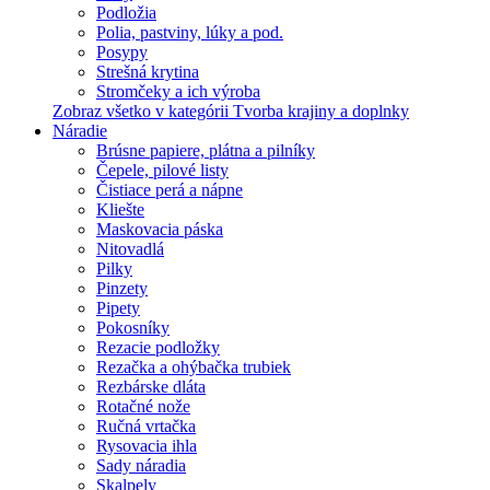
Podložia
Polia, pastviny, lúky a pod.
Posypy
Strešná krytina
Stromčeky a ich výroba
Zobraz všetko v kategórii Tvorba krajiny a doplnky
Náradie
Brúsne papiere, plátna a pilníky
Čepele, pilové listy
Čistiace perá a nápne
Kliešte
Maskovacia páska
Nitovadlá
Pilky
Pinzety
Pipety
Pokosníky
Rezacie podložky
Rezačka a ohýbačka trubiek
Rezbárske dláta
Rotačné nože
Ručná vrtačka
Rysovacia ihla
Sady náradia
Skalpely