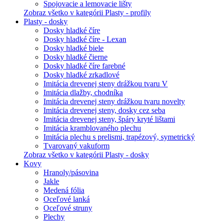
Spojovacie a lemovacie lišty
Zobraz všetko v kategórii Plasty - profily
Plasty - dosky
Dosky hladké číre
Dosky hladké číre - Lexan
Dosky hladké biele
Dosky hladké čierne
Dosky hladké číre farebné
Dosky hladké zrkadlové
Imitácia drevenej steny drážkou tvaru V
Imitácia dlažby, chodníka
Imitácia drevenej steny drážkou tvaru novelty
Imitácia drevenej steny, dosky cez seba
Imitácia drevenej steny, špáry kryté lištami
Imitácia kramblovaného plechu
Imitácia plechu s prelismi, trapézový, symetrický
Tvarovaný vakuform
Zobraz všetko v kategórii Plasty - dosky
Kovy
Hranoly/pásovina
Jakle
Medená fólia
Oceľové lanká
Oceľové struny
Plechy