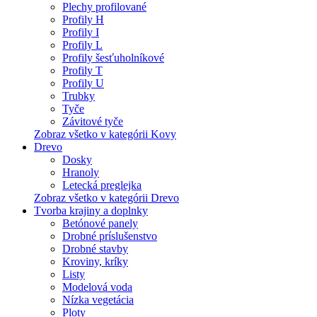
Plechy profilované
Profily H
Profily I
Profily L
Profily šesťuholníkové
Profily T
Profily U
Trubky
Tyče
Závitové tyče
Zobraz všetko v kategórii Kovy
Drevo
Dosky
Hranoly
Letecká preglejka
Zobraz všetko v kategórii Drevo
Tvorba krajiny a doplnky
Betónové panely
Drobné príslušenstvo
Drobné stavby
Kroviny, kríky
Listy
Modelová voda
Nízka vegetácia
Ploty