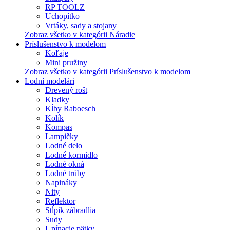
RP TOOLZ
Uchopítko
Vrtáky, sady a stojany
Zobraz všetko v kategórii Náradie
Príslušenstvo k modelom
Koľaje
Mini pružiny
Zobraz všetko v kategórii Príslušenstvo k modelom
Lodní modelári
Drevený rošt
Kladky
Kĺby Raboesch
Kolík
Kompas
Lampičky
Lodné delo
Lodné kormidlo
Lodné okná
Lodné trúby
Napináky
Nity
Reflektor
Stĺpik zábradlia
Sudy
Upínacie pätky