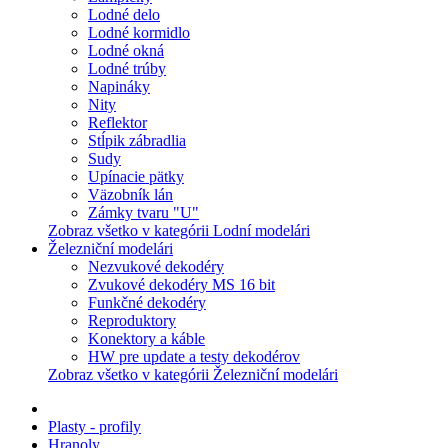
Lodné delo
Lodné kormidlo
Lodné okná
Lodné trúby
Napináky
Nity
Reflektor
Stĺpik zábradlia
Sudy
Upínacie pätky
Väzobník lán
Zámky tvaru "U"
Zobraz všetko v kategórii Lodní modelári
Železniční modelári
Nezvukové dekodéry
Zvukové dekodéry MS 16 bit
Funkčné dekodéry
Reproduktory
Konektory a káble
HW pre update a testy dekodérov
Zobraz všetko v kategórii Železniční modelári
Plasty - profily
Hranoly