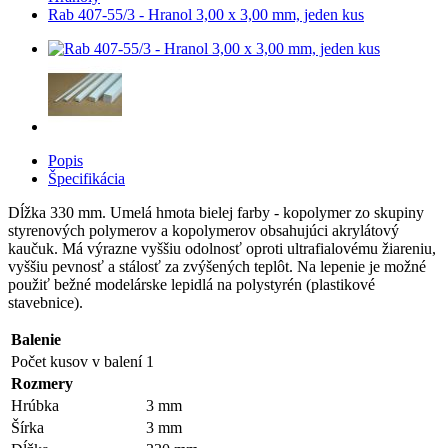
Rab 407-55/3 - Hranol 3,00 x 3,00 mm, jeden kus
Popis
Špecifikácia
Dĺžka 330 mm. Umelá hmota bielej farby - kopolymer zo skupiny
styrenových polymerov a kopolymerov obsahujúci akrylátový
kaučuk. Má výrazne vyššiu odolnosť oproti ultrafialovému žiareniu,
vyššiu pevnosť a stálosť za zvýšených teplôt. Na lepenie je možné
použiť bežné modelárske lepidlá na polystyrén (plastikové
stavebnice).
Balenie
Počet kusov v balení
1
Rozmery
Hrúbka
3 mm
Šírka
3 mm