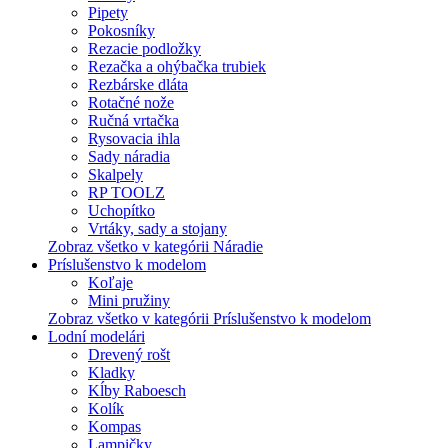
Pipety
Pokosníky
Rezacie podložky
Rezačka a ohýbačka trubiek
Rezbárske dláta
Rotačné nože
Ručná vrtačka
Rysovacia ihla
Sady náradia
Skalpely
RP TOOLZ
Uchopítko
Vrtáky, sady a stojany
Zobraz všetko v kategórii Náradie
Príslušenstvo k modelom
Koľaje
Mini pružiny
Zobraz všetko v kategórii Príslušenstvo k modelom
Lodní modelári
Drevený rošt
Kladky
Kĺby Raboesch
Kolík
Kompas
Lampičky