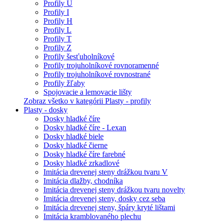
Profily U
Profily I
Profily H
Profily L
Profily T
Profily Z
Profily šesťuholníkové
Profily trojuholníkové rovnoramenné
Profily trojuholníkové rovnostrané
Profily žľaby
Spojovacie a lemovacie lišty
Zobraz všetko v kategórii Plasty - profily
Plasty - dosky
Dosky hladké číre
Dosky hladké číre - Lexan
Dosky hladké biele
Dosky hladké čierne
Dosky hladké číre farebné
Dosky hladké zrkadlové
Imitácia drevenej steny drážkou tvaru V
Imitácia dlažby, chodníka
Imitácia drevenej steny drážkou tvaru novelty
Imitácia drevenej steny, dosky cez seba
Imitácia drevenej steny, špáry kryté lištami
Imitácia kramblovaného plechu