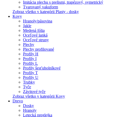
Imitácia plechu s prelismi, trapézový, symetrický
Tvarovaný vakuform
Zobraz všetko v kategórii Plasty - dosky
Kovy
Hranoly/pásovina
Jakle
Medená fólia
Oceľové lanká
Oceľové struny
Plechy
Plechy profilované
Profily H
Profily I
Profily L
Profily šesťuholníkové
Profily T
Profily U
Trubky
Tyče
Závitové tyče
Zobraz všetko v kategórii Kovy
Drevo
Dosky
Hranoly
Letecká preglejka