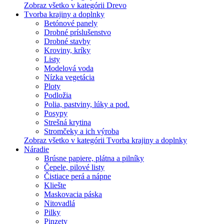
Zobraz všetko v kategórii Drevo
Tvorba krajiny a doplnky
Betónové panely
Drobné príslušenstvo
Drobné stavby
Kroviny, kríky
Listy
Modelová voda
Nízka vegetácia
Ploty
Podložia
Polia, pastviny, lúky a pod.
Posypy
Strešná krytina
Stromčeky a ich výroba
Zobraz všetko v kategórii Tvorba krajiny a doplnky
Náradie
Brúsne papiere, plátna a pilníky
Čepele, pilové listy
Čistiace perá a nápne
Kliešte
Maskovacia páska
Nitovadlá
Pilky
Pinzety