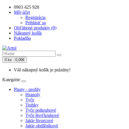
0903 425 928
Môj účet
Registrácia
Prihlásiť sa
Obľúbené produkty (0)
Nákupný košík
Pokladňa
0 ks - 0,00€
Váš nákupný košík je prázdny!
Kategórie
Plasty - profily
Hranoly
Tyče
Trubky
Tyče polkruhové
Tyče štvrťkruhové
Jakle štvorcové
Jakle obdlžníkové