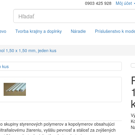
0903 425 928
Môj účet
evo
Tvorba krajiny a doplnky
Náradie
Príslušenstvo k mod
ol 1,50 x 1,50 mm, jeden kus
V
Kó
zo skupiny styrenových polymerov a kopolymerov obsahujúci
Na
ltrafialovému žiareniu, vyššiu pevnosť a stálosť za zvýšených