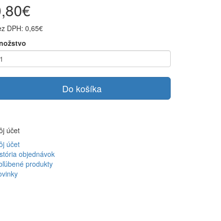
0,80€
ez DPH: 0,65€
nožstvo
Do košíka
j účet
j účet
stória objednávok
bľúbené produkty
ovinky