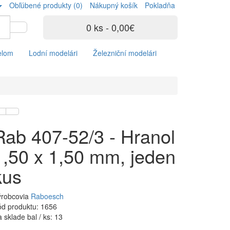
Obľúbené produkty (0)
Nákupný košík
Pokladňa
0 ks - 0,00€
elom
Lodní modelári
Železniční modelári
Rab 407-52/3 - Hranol
1,50 x 1,50 mm, jeden
kus
ýrobcovia
Raboesch
d produktu: 1656
 sklade bal / ks: 13