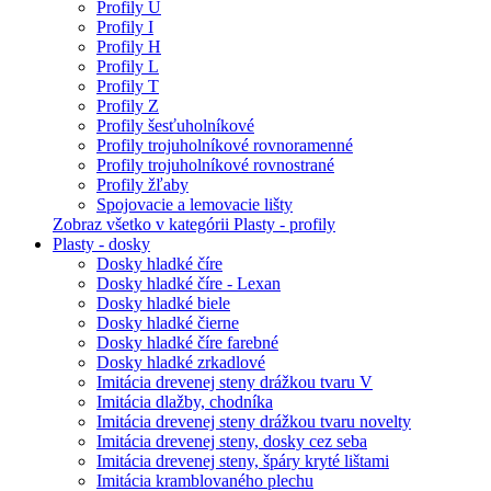
Profily U
Profily I
Profily H
Profily L
Profily T
Profily Z
Profily šesťuholníkové
Profily trojuholníkové rovnoramenné
Profily trojuholníkové rovnostrané
Profily žľaby
Spojovacie a lemovacie lišty
Zobraz všetko v kategórii Plasty - profily
Plasty - dosky
Dosky hladké číre
Dosky hladké číre - Lexan
Dosky hladké biele
Dosky hladké čierne
Dosky hladké číre farebné
Dosky hladké zrkadlové
Imitácia drevenej steny drážkou tvaru V
Imitácia dlažby, chodníka
Imitácia drevenej steny drážkou tvaru novelty
Imitácia drevenej steny, dosky cez seba
Imitácia drevenej steny, špáry kryté lištami
Imitácia kramblovaného plechu