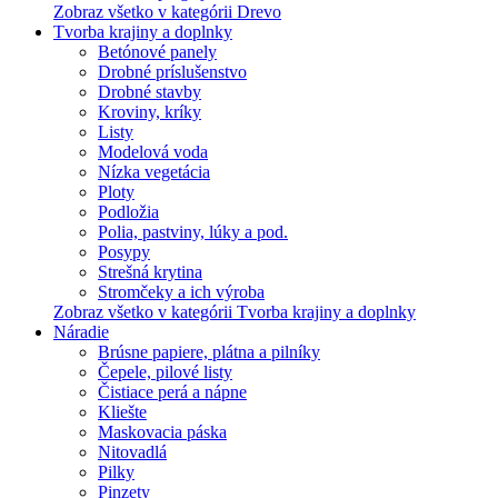
Zobraz všetko v kategórii Drevo
Tvorba krajiny a doplnky
Betónové panely
Drobné príslušenstvo
Drobné stavby
Kroviny, kríky
Listy
Modelová voda
Nízka vegetácia
Ploty
Podložia
Polia, pastviny, lúky a pod.
Posypy
Strešná krytina
Stromčeky a ich výroba
Zobraz všetko v kategórii Tvorba krajiny a doplnky
Náradie
Brúsne papiere, plátna a pilníky
Čepele, pilové listy
Čistiace perá a nápne
Kliešte
Maskovacia páska
Nitovadlá
Pilky
Pinzety