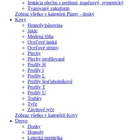
Imitácia plechu s prelismi, trapézový, symetrický
Tvarovaný vakuform
Zobraz všetko v kategórii Plasty - dosky
Kovy
Hranoly/pásovina
Jakle
Medená fólia
Oceľové lanká
Oceľové struny
Plechy
Plechy profilované
Profily H
Profily I
Profily L
Profily šesťuholníkové
Profily T
Profily U
Trubky
Tyče
Závitové tyče
Zobraz všetko v kategórii Kovy
Drevo
Dosky
Hranoly
Letecká preglejka