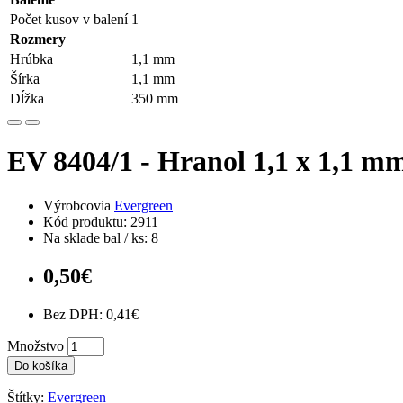
Počet kusov v balení
1
Rozmery
Hrúbka
1,1 mm
Šírka
1,1 mm
Dĺžka
350 mm
EV 8404/1 - Hranol 1,1 x 1,1 mm
Výrobcovia
Evergreen
Kód produktu: 2911
Na sklade bal / ks: 8
0,50€
Bez DPH: 0,41€
Množstvo
Do košíka
Štítky:
Evergreen