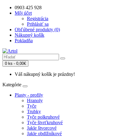
0903 425 928
Môj účet
Registrácia
Prihlásiť sa
Obľúbené produkty (0)
Nákupný košík
Pokladňa
0 ks - 0,00€
Váš nákupný košík je prázdny!
Kategórie
Plasty - profily
Hranoly
Tyče
Trubky
Tyče polkruhové
Tyče štvrťkruhové
Jakle štvorcové
Jakle obdlžníkové