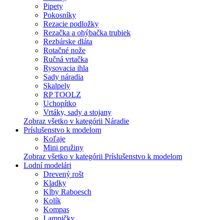
Pipety
Pokosníky
Rezacie podložky
Rezačka a ohýbačka trubiek
Rezbárske dláta
Rotačné nože
Ručná vrtačka
Rysovacia ihla
Sady náradia
Skalpely
RP TOOLZ
Uchopítko
Vrtáky, sady a stojany
Zobraz všetko v kategórii Náradie
Príslušenstvo k modelom
Koľaje
Mini pružiny
Zobraz všetko v kategórii Príslušenstvo k modelom
Lodní modelári
Drevený rošt
Kladky
Kĺby Raboesch
Kolík
Kompas
Lampičky