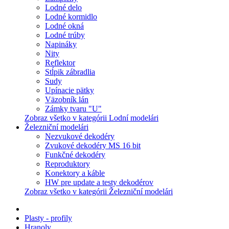
Lodné delo
Lodné kormidlo
Lodné okná
Lodné trúby
Napináky
Nity
Reflektor
Stĺpik zábradlia
Sudy
Upínacie pätky
Väzobník lán
Zámky tvaru "U"
Zobraz všetko v kategórii Lodní modelári
Železniční modelári
Nezvukové dekodéry
Zvukové dekodéry MS 16 bit
Funkčné dekodéry
Reproduktory
Konektory a káble
HW pre update a testy dekodérov
Zobraz všetko v kategórii Železniční modelári
Plasty - profily
Hranoly