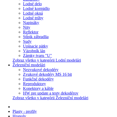
Lodné delo
Lodné kormidlo
Lodné okná
Lodné trúby
Napináky
Nity
Reflektor
Stĺpik zábradlia
Sudy
Upínacie pätky
Väzobník lán
Zámky tvaru "U"
Zobraz všetko v kategórii Lodní modelári
Železniční modelári
Nezvukové dekodéry
Zvukové dekodéry MS 16 bit
Funkčné dekodéry
Reproduktory
Konektory a káble
HW pre update a testy dekodérov
Zobraz všetko v kategórii Železniční modelári
Plasty - profily
Hranoly