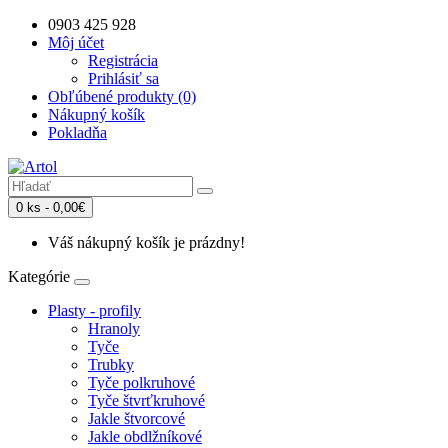
0903 425 928
Môj účet
Registrácia
Prihlásiť sa
Obľúbené produkty (0)
Nákupný košík
Pokladňa
0 ks - 0,00€
Váš nákupný košík je prázdny!
Kategórie
Plasty - profily
Hranoly
Tyče
Trubky
Tyče polkruhové
Tyče štvrťkruhové
Jakle štvorcové
Jakle obdlžníkové