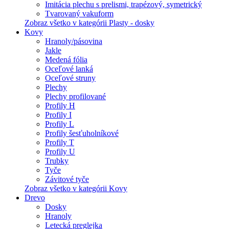
Imitácia plechu s prelismi, trapézový, symetrický
Tvarovaný vakuform
Zobraz všetko v kategórii Plasty - dosky
Kovy
Hranoly/pásovina
Jakle
Medená fólia
Oceľové lanká
Oceľové struny
Plechy
Plechy profilované
Profily H
Profily I
Profily L
Profily šesťuholníkové
Profily T
Profily U
Trubky
Tyče
Závitové tyče
Zobraz všetko v kategórii Kovy
Drevo
Dosky
Hranoly
Letecká preglejka