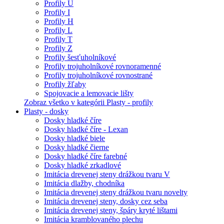
Profily U
Profily I
Profily H
Profily L
Profily T
Profily Z
Profily šesťuholníkové
Profily trojuholníkové rovnoramenné
Profily trojuholníkové rovnostrané
Profily žľaby
Spojovacie a lemovacie lišty
Zobraz všetko v kategórii Plasty - profily
Plasty - dosky
Dosky hladké číre
Dosky hladké číre - Lexan
Dosky hladké biele
Dosky hladké čierne
Dosky hladké číre farebné
Dosky hladké zrkadlové
Imitácia drevenej steny drážkou tvaru V
Imitácia dlažby, chodníka
Imitácia drevenej steny drážkou tvaru novelty
Imitácia drevenej steny, dosky cez seba
Imitácia drevenej steny, špáry kryté lištami
Imitácia kramblovaného plechu