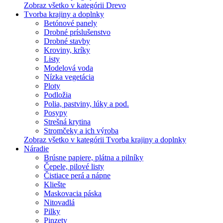
Zobraz všetko v kategórii Drevo
Tvorba krajiny a doplnky
Betónové panely
Drobné príslušenstvo
Drobné stavby
Kroviny, kríky
Listy
Modelová voda
Nízka vegetácia
Ploty
Podložia
Polia, pastviny, lúky a pod.
Posypy
Strešná krytina
Stromčeky a ich výroba
Zobraz všetko v kategórii Tvorba krajiny a doplnky
Náradie
Brúsne papiere, plátna a pilníky
Čepele, pilové listy
Čistiace perá a nápne
Kliešte
Maskovacia páska
Nitovadlá
Pilky
Pinzety