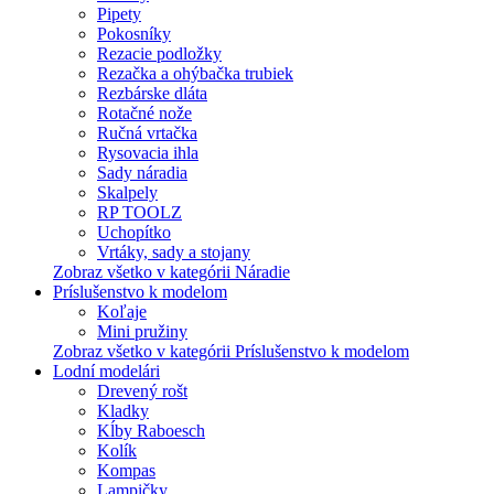
Pipety
Pokosníky
Rezacie podložky
Rezačka a ohýbačka trubiek
Rezbárske dláta
Rotačné nože
Ručná vrtačka
Rysovacia ihla
Sady náradia
Skalpely
RP TOOLZ
Uchopítko
Vrtáky, sady a stojany
Zobraz všetko v kategórii Náradie
Príslušenstvo k modelom
Koľaje
Mini pružiny
Zobraz všetko v kategórii Príslušenstvo k modelom
Lodní modelári
Drevený rošt
Kladky
Kĺby Raboesch
Kolík
Kompas
Lampičky