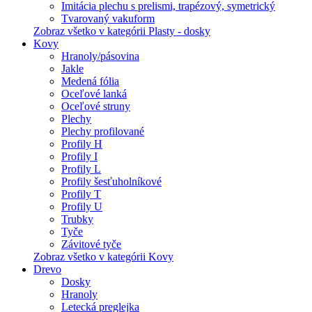
Imitácia plechu s prelismi, trapézový, symetrický
Tvarovaný vakuform
Zobraz všetko v kategórii Plasty - dosky
Kovy
Hranoly/pásovina
Jakle
Medená fólia
Oceľové lanká
Oceľové struny
Plechy
Plechy profilované
Profily H
Profily I
Profily L
Profily šesťuholníkové
Profily T
Profily U
Trubky
Tyče
Závitové tyče
Zobraz všetko v kategórii Kovy
Drevo
Dosky
Hranoly
Letecká preglejka