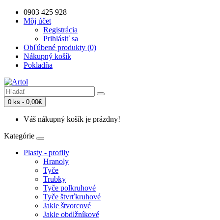
0903 425 928
Môj účet
Registrácia
Prihlásiť sa
Obľúbené produkty (0)
Nákupný košík
Pokladňa
0 ks - 0,00€
Váš nákupný košík je prázdny!
Kategórie
Plasty - profily
Hranoly
Tyče
Trubky
Tyče polkruhové
Tyče štvrťkruhové
Jakle štvorcové
Jakle obdlžníkové