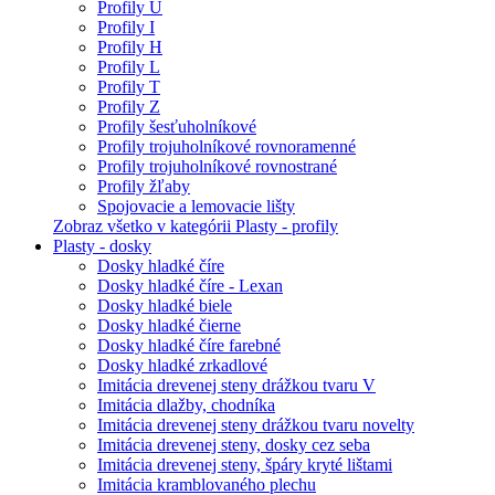
Profily U
Profily I
Profily H
Profily L
Profily T
Profily Z
Profily šesťuholníkové
Profily trojuholníkové rovnoramenné
Profily trojuholníkové rovnostrané
Profily žľaby
Spojovacie a lemovacie lišty
Zobraz všetko v kategórii Plasty - profily
Plasty - dosky
Dosky hladké číre
Dosky hladké číre - Lexan
Dosky hladké biele
Dosky hladké čierne
Dosky hladké číre farebné
Dosky hladké zrkadlové
Imitácia drevenej steny drážkou tvaru V
Imitácia dlažby, chodníka
Imitácia drevenej steny drážkou tvaru novelty
Imitácia drevenej steny, dosky cez seba
Imitácia drevenej steny, špáry kryté lištami
Imitácia kramblovaného plechu