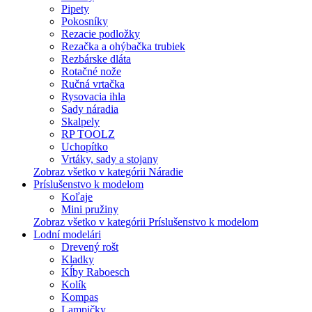
Pipety
Pokosníky
Rezacie podložky
Rezačka a ohýbačka trubiek
Rezbárske dláta
Rotačné nože
Ručná vrtačka
Rysovacia ihla
Sady náradia
Skalpely
RP TOOLZ
Uchopítko
Vrtáky, sady a stojany
Zobraz všetko v kategórii Náradie
Príslušenstvo k modelom
Koľaje
Mini pružiny
Zobraz všetko v kategórii Príslušenstvo k modelom
Lodní modelári
Drevený rošt
Kladky
Kĺby Raboesch
Kolík
Kompas
Lampičky