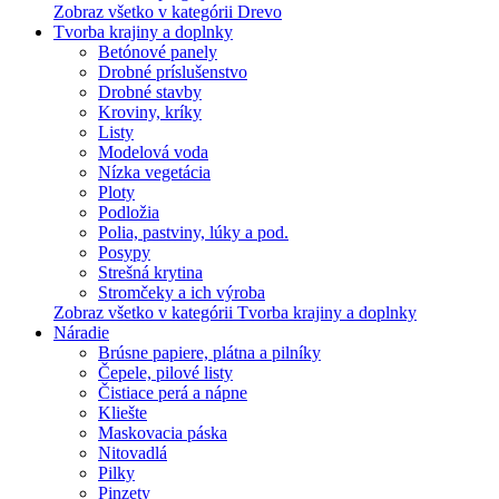
Zobraz všetko v kategórii Drevo
Tvorba krajiny a doplnky
Betónové panely
Drobné príslušenstvo
Drobné stavby
Kroviny, kríky
Listy
Modelová voda
Nízka vegetácia
Ploty
Podložia
Polia, pastviny, lúky a pod.
Posypy
Strešná krytina
Stromčeky a ich výroba
Zobraz všetko v kategórii Tvorba krajiny a doplnky
Náradie
Brúsne papiere, plátna a pilníky
Čepele, pilové listy
Čistiace perá a nápne
Kliešte
Maskovacia páska
Nitovadlá
Pilky
Pinzety