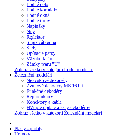
Lodné delo
Lodné kormidlo
Lodné okná
Lodné trúby
Napináky
Nity
Reflektor
Stĺpik zábradlia
Sudy
Upínacie pätky
Väzobník lán
Zámky tvaru "U"
Zobraz všetko v kategórii Lodní modelári
Železniční modelári
Nezvukové dekodéry
Zvukové dekodéry MS 16 bit
Funkčné dekodéry
Reproduktory
Konektory a káble
HW pre update a testy dekodérov
Zobraz všetko v kategórii Železniční modelári
Plasty - profily
Hranoly