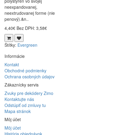
polystyrén vo svojej
neexpandovanej,
neextrudovanej forme (nie
penový).&n..
4,40€
Bez DPH: 3,58€
Štítky:
Evergreen
Informácie
Kontakt
Obchodné podmienky
Ochrana osobných údajov
Zákaznícky servis
Zvuky pre dekódery Zimo
Kontaktujte nás
Odstúpiť od zmluvy tu
Mapa stránok
Môj účet
Môj účet
História objednávok