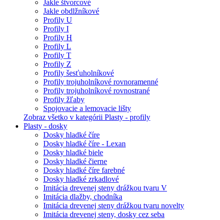
Jakle štvorcové
Jakle obdlžníkové
Profily U
Profily I
Profily H
Profily L
Profily T
Profily Z
Profily šesťuholníkové
Profily trojuholníkové rovnoramenné
Profily trojuholníkové rovnostrané
Profily žľaby
Spojovacie a lemovacie lišty
Zobraz všetko v kategórii Plasty - profily
Plasty - dosky
Dosky hladké číre
Dosky hladké číre - Lexan
Dosky hladké biele
Dosky hladké čierne
Dosky hladké číre farebné
Dosky hladké zrkadlové
Imitácia drevenej steny drážkou tvaru V
Imitácia dlažby, chodníka
Imitácia drevenej steny drážkou tvaru novelty
Imitácia drevenej steny, dosky cez seba