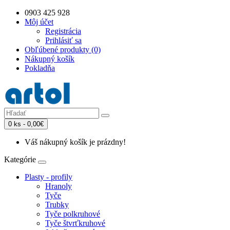
0903 425 928
Môj účet
Registrácia
Prihlásiť sa
Obľúbené produkty (0)
Nákupný košík
Pokladňa
0 ks - 0,00€
Váš nákupný košík je prázdny!
Kategórie
Plasty - profily
Hranoly
Tyče
Trubky
Tyče polkruhové
Tyče štvrťkruhové