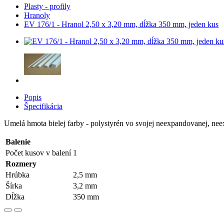
Plasty - profily
Hranoly
EV 176/1 - Hranol 2,50 x 3,20 mm, dĺžka 350 mm, jeden kus
Popis
Špecifikácia
Umelá hmota bielej farby - polystyrén vo svojej neexpandovanej, ne
Balenie
Počet kusov v balení
1
Rozmery
Hrúbka
2,5 mm
Šírka
3,2 mm
Dĺžka
350 mm