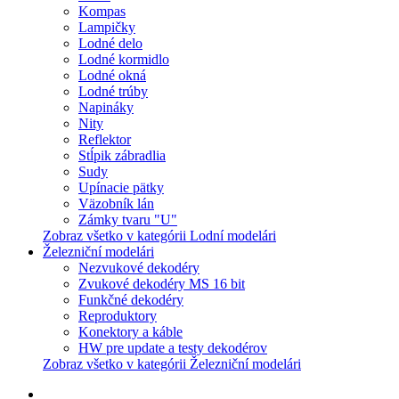
Kompas
Lampičky
Lodné delo
Lodné kormidlo
Lodné okná
Lodné trúby
Napináky
Nity
Reflektor
Stĺpik zábradlia
Sudy
Upínacie pätky
Väzobník lán
Zámky tvaru "U"
Zobraz všetko v kategórii Lodní modelári
Železniční modelári
Nezvukové dekodéry
Zvukové dekodéry MS 16 bit
Funkčné dekodéry
Reproduktory
Konektory a káble
HW pre update a testy dekodérov
Zobraz všetko v kategórii Železniční modelári