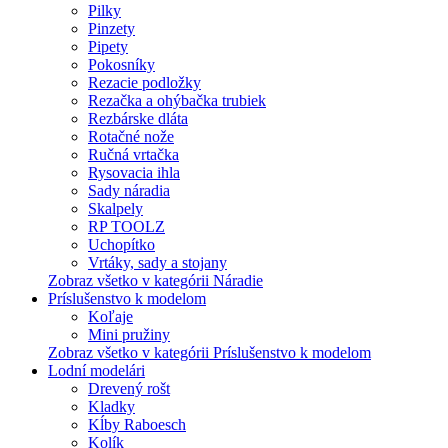
Pilky
Pinzety
Pipety
Pokosníky
Rezacie podložky
Rezačka a ohýbačka trubiek
Rezbárske dláta
Rotačné nože
Ručná vrtačka
Rysovacia ihla
Sady náradia
Skalpely
RP TOOLZ
Uchopítko
Vrtáky, sady a stojany
Zobraz všetko v kategórii Náradie
Príslušenstvo k modelom
Koľaje
Mini pružiny
Zobraz všetko v kategórii Príslušenstvo k modelom
Lodní modelári
Drevený rošt
Kladky
Kĺby Raboesch
Kolík