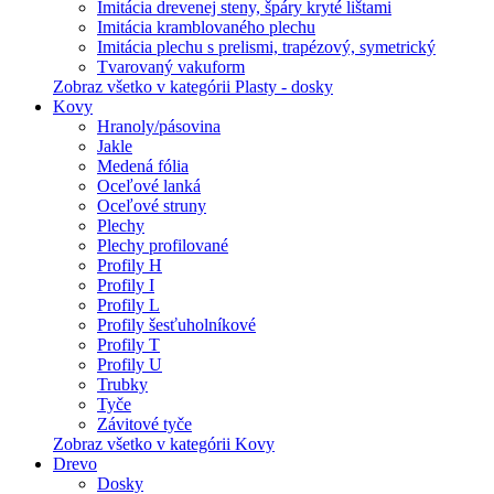
Imitácia drevenej steny, špáry kryté lištami
Imitácia kramblovaného plechu
Imitácia plechu s prelismi, trapézový, symetrický
Tvarovaný vakuform
Zobraz všetko v kategórii Plasty - dosky
Kovy
Hranoly/pásovina
Jakle
Medená fólia
Oceľové lanká
Oceľové struny
Plechy
Plechy profilované
Profily H
Profily I
Profily L
Profily šesťuholníkové
Profily T
Profily U
Trubky
Tyče
Závitové tyče
Zobraz všetko v kategórii Kovy
Drevo
Dosky