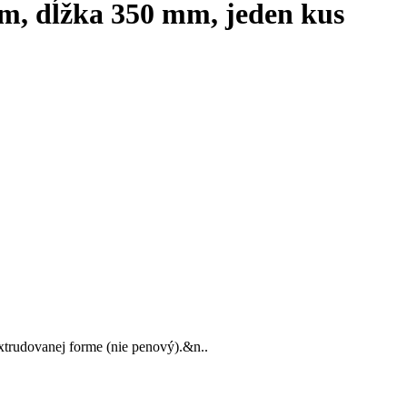
mm, dĺžka 350 mm, jeden kus
xtrudovanej forme (nie penový).&n..