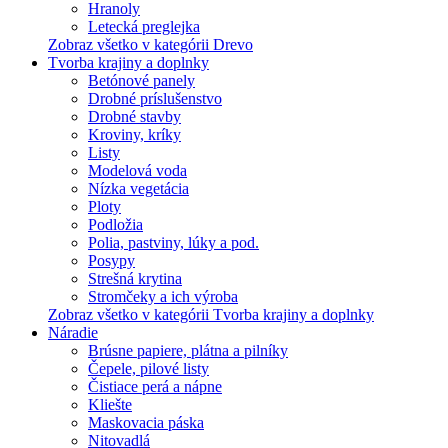
Hranoly
Letecká preglejka
Zobraz všetko v kategórii Drevo
Tvorba krajiny a doplnky
Betónové panely
Drobné príslušenstvo
Drobné stavby
Kroviny, kríky
Listy
Modelová voda
Nízka vegetácia
Ploty
Podložia
Polia, pastviny, lúky a pod.
Posypy
Strešná krytina
Stromčeky a ich výroba
Zobraz všetko v kategórii Tvorba krajiny a doplnky
Náradie
Brúsne papiere, plátna a pilníky
Čepele, pilové listy
Čistiace perá a nápne
Kliešte
Maskovacia páska
Nitovadlá