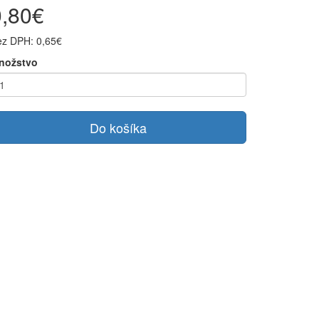
0,80€
ez DPH: 0,65€
nožstvo
Do košíka