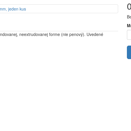
B
M
pandovanej, neextrudovanej forme (nie penový). Uvedené