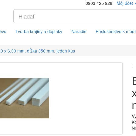
0903 425 928
Môj účet
evo
Tvorba krajiny a doplnky
Náradie
Príslušenstvo k mod
,0 x 6,30 mm, dĺžka 350 mm, jeden kus
V
Kó
Na