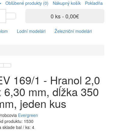
Obľúbené produkty (0)
Nákupný košík
Pokladňa
0 ks - 0,00€
elom
Lodní modelári
Železniční modelári
EV 169/1 - Hranol 2,0
x 6,30 mm, dĺžka 350
mm, jeden kus
ýrobcovia
Evergreen
d produktu: 1530
 sklade bal / ks: 4