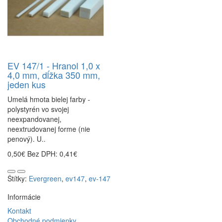
EV 147/1 - Hranol 1,0 x
4,0 mm, dĺžka 350 mm,
jeden kus
Umelá hmota bielej farby -
polystyrén vo svojej
neexpandovanej,
neextrudovanej forme (nie
penový). U..
0,50€
Bez DPH: 0,41€
Štítky:
Evergreen
,
ev147
,
ev-147
Informácie
Kontakt
Obchodné podmienky