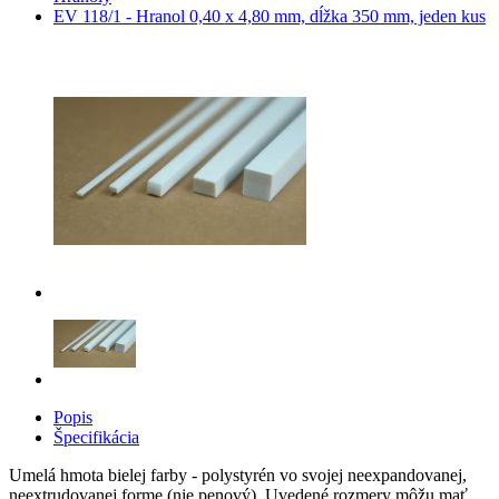
EV 118/1 - Hranol 0,40 x 4,80 mm, dĺžka 350 mm, jeden kus
Popis
Špecifikácia
Umelá hmota bielej farby - polystyrén vo svojej neexpandovanej,
neextrudovanej forme (nie penový). Uvedené rozmery môžu mať