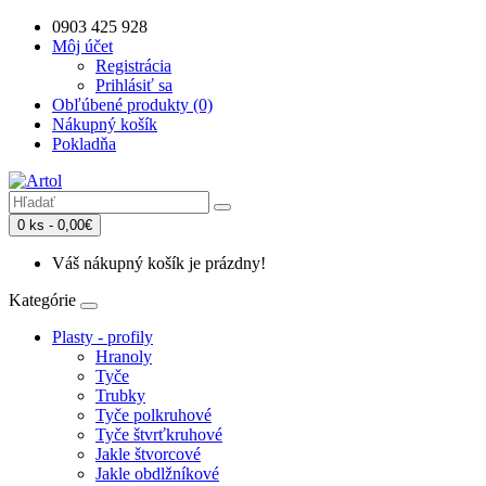
0903 425 928
Môj účet
Registrácia
Prihlásiť sa
Obľúbené produkty (0)
Nákupný košík
Pokladňa
0 ks - 0,00€
Váš nákupný košík je prázdny!
Kategórie
Plasty - profily
Hranoly
Tyče
Trubky
Tyče polkruhové
Tyče štvrťkruhové
Jakle štvorcové
Jakle obdlžníkové