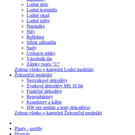
Lodné delo
Lodné kormidlo
Lodné okná
Lodné trúby
Napináky
Nity
Reflektor
Stĺpik zábradlia
Sudy
Upínacie pätky
Väzobník lán
Zámky tvaru "U"
Zobraz všetko v kategórii Lodní modelári
Železniční modelári
Nezvukové dekodéry
Zvukové dekodéry MS 16 bit
Funkčné dekodéry
Reproduktory
Konektory a káble
HW pre update a testy dekodérov
Zobraz všetko v kategórii Železniční modelári
Plasty - profily
Hranoly