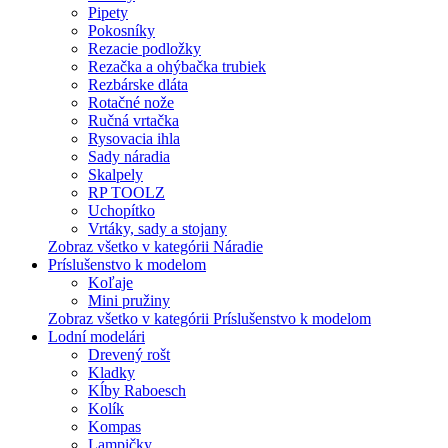
Pipety
Pokosníky
Rezacie podložky
Rezačka a ohýbačka trubiek
Rezbárske dláta
Rotačné nože
Ručná vrtačka
Rysovacia ihla
Sady náradia
Skalpely
RP TOOLZ
Uchopítko
Vrtáky, sady a stojany
Zobraz všetko v kategórii Náradie
Príslušenstvo k modelom
Koľaje
Mini pružiny
Zobraz všetko v kategórii Príslušenstvo k modelom
Lodní modelári
Drevený rošt
Kladky
Kĺby Raboesch
Kolík
Kompas
Lampičky