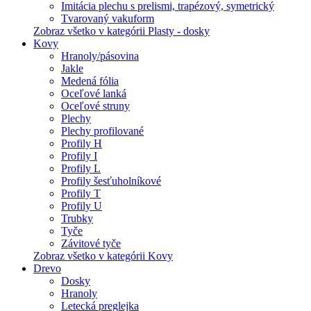
Imitácia plechu s prelismi, trapézový, symetrický
Tvarovaný vakuform
Zobraz všetko v kategórii Plasty - dosky
Kovy
Hranoly/pásovina
Jakle
Medená fólia
Oceľové lanká
Oceľové struny
Plechy
Plechy profilované
Profily H
Profily I
Profily L
Profily šesťuholníkové
Profily T
Profily U
Trubky
Tyče
Závitové tyče
Zobraz všetko v kategórii Kovy
Drevo
Dosky
Hranoly
Letecká preglejka