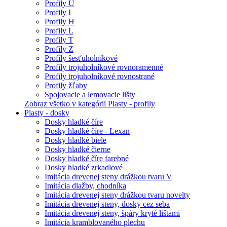
Profily U
Profily I
Profily H
Profily L
Profily T
Profily Z
Profily šesťuholníkové
Profily trojuholníkové rovnoramenné
Profily trojuholníkové rovnostrané
Profily žľaby
Spojovacie a lemovacie lišty
Zobraz všetko v kategórii Plasty - profily
Plasty - dosky
Dosky hladké číre
Dosky hladké číre - Lexan
Dosky hladké biele
Dosky hladké čierne
Dosky hladké číre farebné
Dosky hladké zrkadlové
Imitácia drevenej steny drážkou tvaru V
Imitácia dlažby, chodníka
Imitácia drevenej steny drážkou tvaru novelty
Imitácia drevenej steny, dosky cez seba
Imitácia drevenej steny, špáry kryté lištami
Imitácia kramblovaného plechu