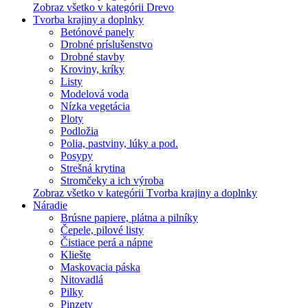
Zobraz všetko v kategórii Drevo
Tvorba krajiny a doplnky
Betónové panely
Drobné príslušenstvo
Drobné stavby
Kroviny, kríky
Listy
Modelová voda
Nízka vegetácia
Ploty
Podložia
Polia, pastviny, lúky a pod.
Posypy
Strešná krytina
Stromčeky a ich výroba
Zobraz všetko v kategórii Tvorba krajiny a doplnky
Náradie
Brúsne papiere, plátna a pilníky
Čepele, pilové listy
Čistiace perá a nápne
Kliešte
Maskovacia páska
Nitovadlá
Pilky
Pinzety