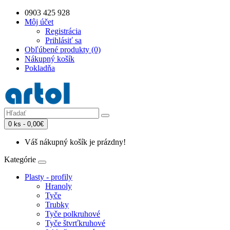
0903 425 928
Môj účet
Registrácia
Prihlásiť sa
Obľúbené produkty (0)
Nákupný košík
Pokladňa
0 ks - 0,00€
Váš nákupný košík je prázdny!
Kategórie
Plasty - profily
Hranoly
Tyče
Trubky
Tyče polkruhové
Tyče štvrťkruhové