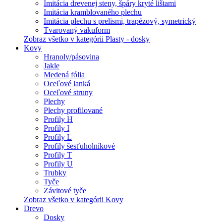
Imitácia drevenej steny, špáry kryté lištami
Imitácia kramblovaného plechu
Imitácia plechu s prelismi, trapézový, symetrický
Tvarovaný vakuform
Zobraz všetko v kategórii Plasty - dosky
Kovy
Hranoly/pásovina
Jakle
Medená fólia
Oceľové lanká
Oceľové struny
Plechy
Plechy profilované
Profily H
Profily I
Profily L
Profily šesťuholníkové
Profily T
Profily U
Trubky
Tyče
Závitové tyče
Zobraz všetko v kategórii Kovy
Drevo
Dosky