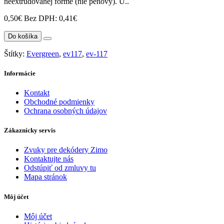
neextrudovanej forme (nie penový). U..
0,50€
Bez DPH: 0,41€
Do košíka
Štítky:
Evergreen
,
ev117
,
ev-117
Informácie
Kontakt
Obchodné podmienky
Ochrana osobných údajov
Zákaznícky servis
Zvuky pre dekódery Zimo
Kontaktujte nás
Odstúpiť od zmluvy tu
Mapa stránok
Môj účet
Môj účet