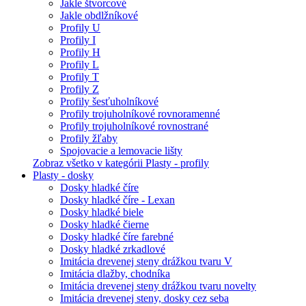
Jakle štvorcové
Jakle obdlžníkové
Profily U
Profily I
Profily H
Profily L
Profily T
Profily Z
Profily šesťuholníkové
Profily trojuholníkové rovnoramenné
Profily trojuholníkové rovnostrané
Profily žľaby
Spojovacie a lemovacie lišty
Zobraz všetko v kategórii Plasty - profily
Plasty - dosky
Dosky hladké číre
Dosky hladké číre - Lexan
Dosky hladké biele
Dosky hladké čierne
Dosky hladké číre farebné
Dosky hladké zrkadlové
Imitácia drevenej steny drážkou tvaru V
Imitácia dlažby, chodníka
Imitácia drevenej steny drážkou tvaru novelty
Imitácia drevenej steny, dosky cez seba