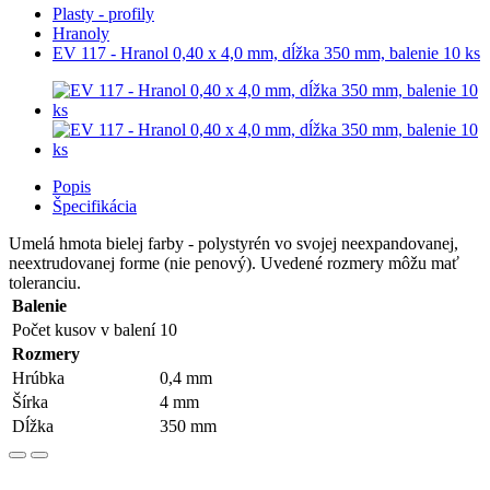
Plasty - profily
Hranoly
EV 117 - Hranol 0,40 x 4,0 mm, dĺžka 350 mm, balenie 10 ks
Popis
Špecifikácia
Umelá hmota bielej farby - polystyrén vo svojej neexpandovanej,
neextrudovanej forme (nie penový). Uvedené rozmery môžu mať
toleranciu.
Balenie
Počet kusov v balení
10
Rozmery
Hrúbka
0,4 mm
Šírka
4 mm
Dĺžka
350 mm