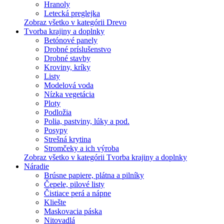
Hranoly
Letecká preglejka
Zobraz všetko v kategórii Drevo
Tvorba krajiny a doplnky
Betónové panely
Drobné príslušenstvo
Drobné stavby
Kroviny, kríky
Listy
Modelová voda
Nízka vegetácia
Ploty
Podložia
Polia, pastviny, lúky a pod.
Posypy
Strešná krytina
Stromčeky a ich výroba
Zobraz všetko v kategórii Tvorba krajiny a doplnky
Náradie
Brúsne papiere, plátna a pilníky
Čepele, pilové listy
Čistiace perá a nápne
Kliešte
Maskovacia páska
Nitovadlá