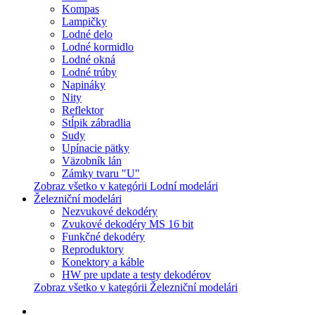
Kompas
Lampičky
Lodné delo
Lodné kormidlo
Lodné okná
Lodné trúby
Napináky
Nity
Reflektor
Stĺpik zábradlia
Sudy
Upínacie pätky
Väzobník lán
Zámky tvaru "U"
Zobraz všetko v kategórii Lodní modelári
Železniční modelári
Nezvukové dekodéry
Zvukové dekodéry MS 16 bit
Funkčné dekodéry
Reproduktory
Konektory a káble
HW pre update a testy dekodérov
Zobraz všetko v kategórii Železniční modelári