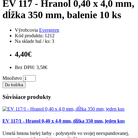
EV 117 - Hranol 0,40 x 4,0 mm,
dĺžka 350 mm, balenie 10 ks
Výrobcovia
Evergreen
Kód produktu: 1212
Na sklade bal / ks: 3
4,40€
Bez DPH: 3,58€
Množstvo
Do košíka
Súvisiace produkty
EV 117/1 - Hranol 0,40 x 4,0 mm, dĺžka 350 mm, jeden kus
Umelá hmota bielej farby - polystyrén vo svojej neexpandovanej,