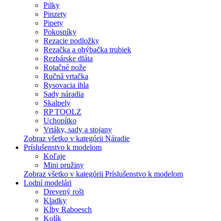
Pilky
Pinzety
Pipety
Pokosníky
Rezacie podložky
Rezačka a ohýbačka trubiek
Rezbárske dláta
Rotačné nože
Ručná vrtačka
Rysovacia ihla
Sady náradia
Skalpely
RP TOOLZ
Uchopítko
Vrtáky, sady a stojany
Zobraz všetko v kategórii Náradie
Príslušenstvo k modelom
Koľaje
Mini pružiny
Zobraz všetko v kategórii Príslušenstvo k modelom
Lodní modelári
Drevený rošt
Kladky
Kĺby Raboesch
Kolík