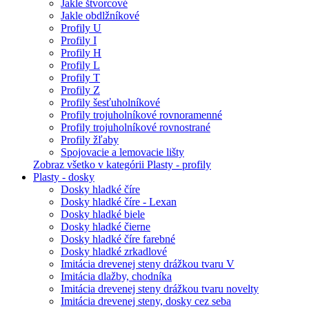
Jakle štvorcové
Jakle obdlžníkové
Profily U
Profily I
Profily H
Profily L
Profily T
Profily Z
Profily šesťuholníkové
Profily trojuholníkové rovnoramenné
Profily trojuholníkové rovnostrané
Profily žľaby
Spojovacie a lemovacie lišty
Zobraz všetko v kategórii Plasty - profily
Plasty - dosky
Dosky hladké číre
Dosky hladké číre - Lexan
Dosky hladké biele
Dosky hladké čierne
Dosky hladké číre farebné
Dosky hladké zrkadlové
Imitácia drevenej steny drážkou tvaru V
Imitácia dlažby, chodníka
Imitácia drevenej steny drážkou tvaru novelty
Imitácia drevenej steny, dosky cez seba