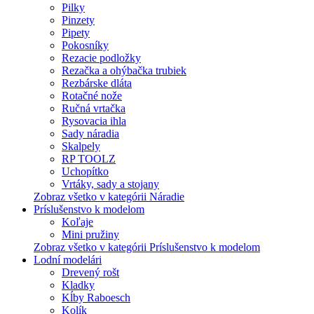
Pilky
Pinzety
Pipety
Pokosníky
Rezacie podložky
Rezačka a ohýbačka trubiek
Rezbárske dláta
Rotačné nože
Ručná vrtačka
Rysovacia ihla
Sady náradia
Skalpely
RP TOOLZ
Uchopítko
Vrtáky, sady a stojany
Zobraz všetko v kategórii Náradie
Príslušenstvo k modelom
Koľaje
Mini pružiny
Zobraz všetko v kategórii Príslušenstvo k modelom
Lodní modelári
Drevený rošt
Kladky
Kĺby Raboesch
Kolík