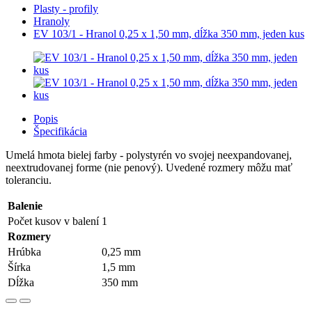
Plasty - profily
Hranoly
EV 103/1 - Hranol 0,25 x 1,50 mm, dĺžka 350 mm, jeden kus
Popis
Špecifikácia
Umelá hmota bielej farby - polystyrén vo svojej neexpandovanej,
neextrudovanej forme (nie penový). Uvedené rozmery môžu mať
toleranciu.
Balenie
Počet kusov v balení
1
Rozmery
Hrúbka
0,25 mm
Šírka
1,5 mm
Dĺžka
350 mm