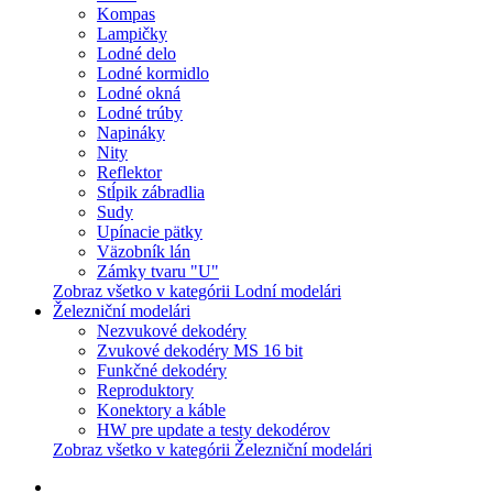
Kompas
Lampičky
Lodné delo
Lodné kormidlo
Lodné okná
Lodné trúby
Napináky
Nity
Reflektor
Stĺpik zábradlia
Sudy
Upínacie pätky
Väzobník lán
Zámky tvaru "U"
Zobraz všetko v kategórii Lodní modelári
Železniční modelári
Nezvukové dekodéry
Zvukové dekodéry MS 16 bit
Funkčné dekodéry
Reproduktory
Konektory a káble
HW pre update a testy dekodérov
Zobraz všetko v kategórii Železniční modelári