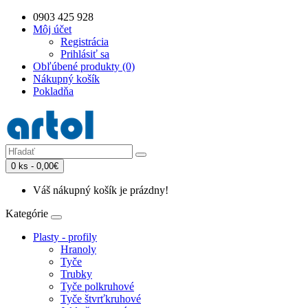
0903 425 928
Môj účet
Registrácia
Prihlásiť sa
Obľúbené produkty (0)
Nákupný košík
Pokladňa
0 ks - 0,00€
Váš nákupný košík je prázdny!
Kategórie
Plasty - profily
Hranoly
Tyče
Trubky
Tyče polkruhové
Tyče štvrťkruhové