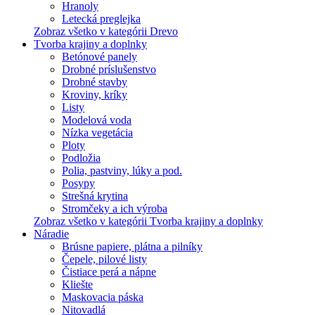
Hranoly
Letecká preglejka
Zobraz všetko v kategórii Drevo
Tvorba krajiny a doplnky
Betónové panely
Drobné príslušenstvo
Drobné stavby
Kroviny, kríky
Listy
Modelová voda
Nízka vegetácia
Ploty
Podložia
Polia, pastviny, lúky a pod.
Posypy
Strešná krytina
Stromčeky a ich výroba
Zobraz všetko v kategórii Tvorba krajiny a doplnky
Náradie
Brúsne papiere, plátna a pilníky
Čepele, pilové listy
Čistiace perá a nápne
Kliešte
Maskovacia páska
Nitovadlá