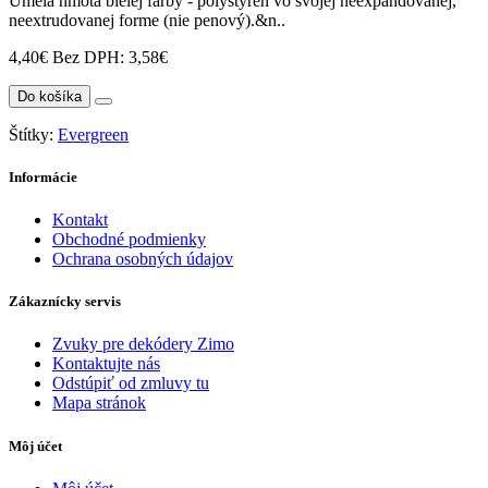
Umelá hmota bielej farby - polystyrén vo svojej neexpandovanej,
neextrudovanej forme (nie penový).&n..
4,40€
Bez DPH: 3,58€
Do košíka
Štítky:
Evergreen
Informácie
Kontakt
Obchodné podmienky
Ochrana osobných údajov
Zákaznícky servis
Zvuky pre dekódery Zimo
Kontaktujte nás
Odstúpiť od zmluvy tu
Mapa stránok
Môj účet