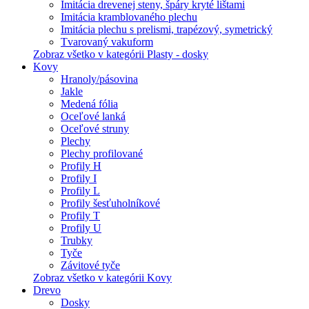
Imitácia drevenej steny, špáry kryté lištami
Imitácia kramblovaného plechu
Imitácia plechu s prelismi, trapézový, symetrický
Tvarovaný vakuform
Zobraz všetko v kategórii Plasty - dosky
Kovy
Hranoly/pásovina
Jakle
Medená fólia
Oceľové lanká
Oceľové struny
Plechy
Plechy profilované
Profily H
Profily I
Profily L
Profily šesťuholníkové
Profily T
Profily U
Trubky
Tyče
Závitové tyče
Zobraz všetko v kategórii Kovy
Drevo
Dosky