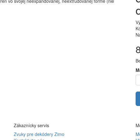
yrén vo svojej neexpandovanej, neextrudovanej forme (nie
V
Kó
Na
B
M
Zákaznícky servis
Mô
Zvuky pre dekódery Zimo
Mô