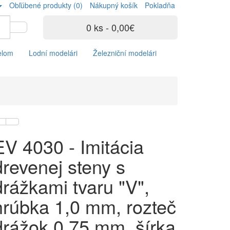
Obľúbené produkty (0)
Nákupný košík
Pokladňa
0 ks - 0,00€
elom
Lodní modelári
Železniční modelári
EV 4030 - Imitácia
drevenej steny s
drážkami tvaru "V",
hrúbka 1,0 mm, rozteč
drážok 0,75 mm, šírka