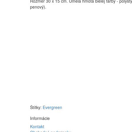
Rozmer 30 x 15 cm. Umelá hmota bielej farby - polyst
penový).
Štítky:
Evergreen
Informácie
Kontakt