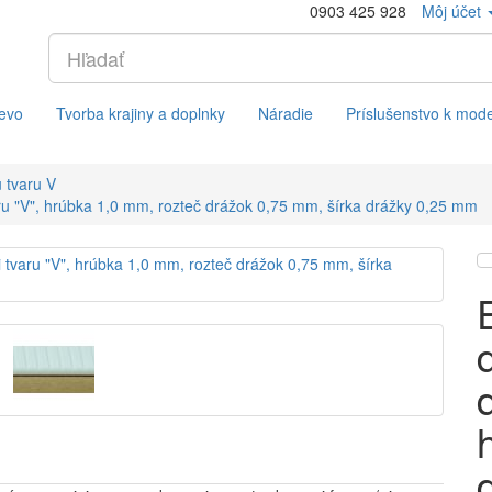
0903 425 928
Môj účet
evo
Tvorba krajiny a doplnky
Náradie
Príslušenstvo k mod
 tvaru V
aru "V", hrúbka 1,0 mm, rozteč drážok 0,75 mm, šírka drážky 0,25 mm