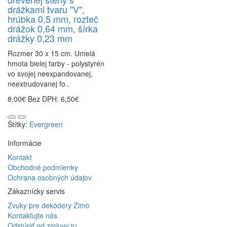
drážkami tvaru "V",
hrúbka 0,5 mm, rozteč
drážok 0,64 mm, šírka
drážky 0,23 mm
Rozmer 30 x 15 cm. Umelá
hmota bielej farby - polystyrén
vo svojej neexpandovanej,
neextrudovanej fo..
8,00€
Bez DPH: 6,50€
Štítky:
Evergreen
Informácie
Kontakt
Obchodné podmienky
Ochrana osobných údajov
Zákaznícky servis
Zvuky pre dekódery Zimo
Kontaktujte nás
Odstúpiť od zmluvy tu