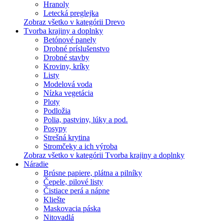
Hranoly
Letecká preglejka
Zobraz všetko v kategórii Drevo
Tvorba krajiny a doplnky
Betónové panely
Drobné príslušenstvo
Drobné stavby
Kroviny, kríky
Listy
Modelová voda
Nízka vegetácia
Ploty
Podložia
Polia, pastviny, lúky a pod.
Posypy
Strešná krytina
Stromčeky a ich výroba
Zobraz všetko v kategórii Tvorba krajiny a doplnky
Náradie
Brúsne papiere, plátna a pilníky
Čepele, pilové listy
Čistiace perá a nápne
Kliešte
Maskovacia páska
Nitovadlá