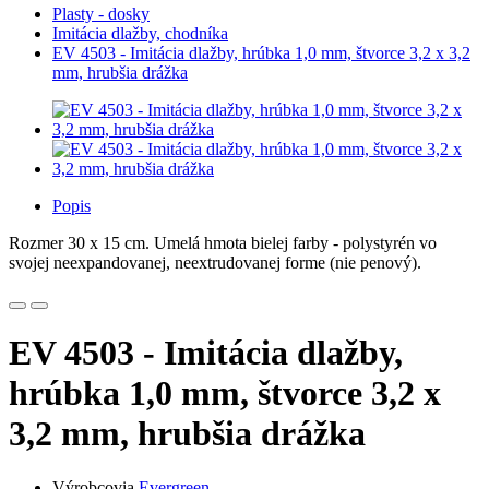
Plasty - dosky
Imitácia dlažby, chodníka
EV 4503 - Imitácia dlažby, hrúbka 1,0 mm, štvorce 3,2 x 3,2
mm, hrubšia drážka
Popis
Rozmer 30 x 15 cm. Umelá hmota bielej farby - polystyrén vo
svojej neexpandovanej, neextrudovanej forme (nie penový).
EV 4503 - Imitácia dlažby,
hrúbka 1,0 mm, štvorce 3,2 x
3,2 mm, hrubšia drážka
Výrobcovia
Evergreen