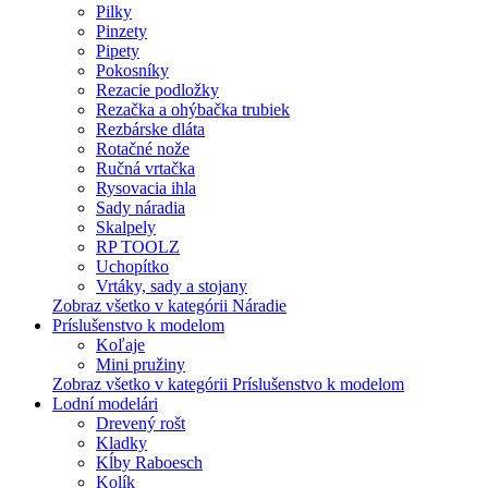
Pilky
Pinzety
Pipety
Pokosníky
Rezacie podložky
Rezačka a ohýbačka trubiek
Rezbárske dláta
Rotačné nože
Ručná vrtačka
Rysovacia ihla
Sady náradia
Skalpely
RP TOOLZ
Uchopítko
Vrtáky, sady a stojany
Zobraz všetko v kategórii Náradie
Príslušenstvo k modelom
Koľaje
Mini pružiny
Zobraz všetko v kategórii Príslušenstvo k modelom
Lodní modelári
Drevený rošt
Kladky
Kĺby Raboesch
Kolík