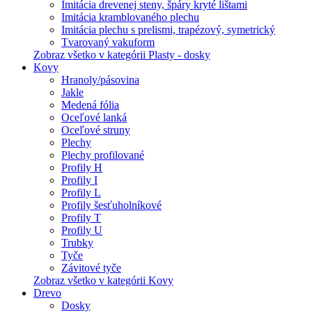
Imitácia drevenej steny, špáry kryté lištami
Imitácia kramblovaného plechu
Imitácia plechu s prelismi, trapézový, symetrický
Tvarovaný vakuform
Zobraz všetko v kategórii Plasty - dosky
Kovy
Hranoly/pásovina
Jakle
Medená fólia
Oceľové lanká
Oceľové struny
Plechy
Plechy profilované
Profily H
Profily I
Profily L
Profily šesťuholníkové
Profily T
Profily U
Trubky
Tyče
Závitové tyče
Zobraz všetko v kategórii Kovy
Drevo
Dosky