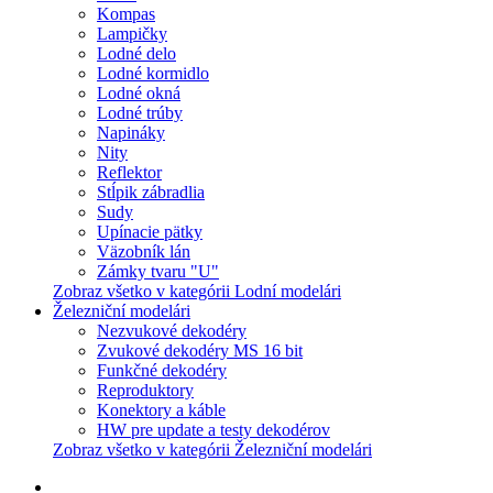
Kompas
Lampičky
Lodné delo
Lodné kormidlo
Lodné okná
Lodné trúby
Napináky
Nity
Reflektor
Stĺpik zábradlia
Sudy
Upínacie pätky
Väzobník lán
Zámky tvaru "U"
Zobraz všetko v kategórii Lodní modelári
Železniční modelári
Nezvukové dekodéry
Zvukové dekodéry MS 16 bit
Funkčné dekodéry
Reproduktory
Konektory a káble
HW pre update a testy dekodérov
Zobraz všetko v kategórii Železniční modelári