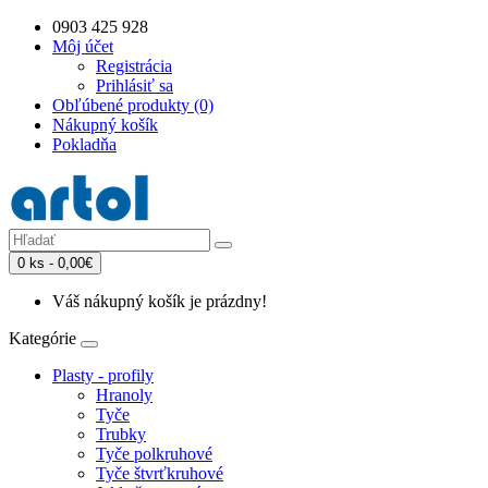
0903 425 928
Môj účet
Registrácia
Prihlásiť sa
Obľúbené produkty (0)
Nákupný košík
Pokladňa
0 ks - 0,00€
Váš nákupný košík je prázdny!
Kategórie
Plasty - profily
Hranoly
Tyče
Trubky
Tyče polkruhové
Tyče štvrťkruhové