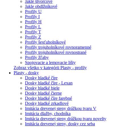
Jakle štvorcové
Jakle obdlžníkové
Profily U
Profily I
Profily H
Profily L
Profily T
Profily Z
Profily šesťuholníkové
Profily trojuholníkové rovnoramenné
Profily trojuholníkové rovnostrané
Profily žľaby
Spojovacie a lemovacie lišty
Zobraz všetko v kategórii Plasty - profily
Plasty - dosky
Dosky hladké číre
Dosky hladké číre - Lexan
Dosky hladké biele
Dosky hladké čierne
Dosky hladké číre farebné
Dosky hladké zrkadlové
Imitácia drevenej steny drážkou tvaru V
Imitácia dlažby, chodníka
Imitácia drevenej steny drážkou tvaru novelty
Imitácia drevenej steny, dosky cez seba