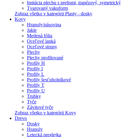
Imitácia plechu s prelismi, trapézový, symetrický
Tvarovaný vakuform
Zobraz všetko v kategórii Plasty - dosky
Kovy
Hranoly/pásovina
Jakle
Medená fólia
Oceľové lanká
Oceľové struny
Plechy
Plechy profilované
Profily H
Profily I
Profily L
Profily šesťuholníkové
Profily T
Profily U
Trubky
Tyče
Závitové tyče
Zobraz všetko v kategórii Kovy
Drevo
Dosky
Hranoly
Letecká preglejka