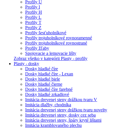
Profily U
Profily I
Profily H
Profily L
Profily T
Profily Z
Profily šesťuholníkové
Profily trojuholníkové rovnoramenné
Profily trojuholníkové rovnostrané
Profily žľaby
Spojovacie a lemovacie lišty
Zobraz všetko v kategórii Plasty - profily
Plasty - dosky
Dosky hladké číre
Dosky hladké číre - Lexan
Dosky hladké biele
Dosky hladké čierne
Dosky hladké číre farebné
Dosky hladké zrkadlové
Imitácia drevenej steny drážkou tvaru V
Imitácia dlažby, chodníka
Imitácia drevenej steny drážkou tvaru novelty
Imitácia drevenej steny, dosky cez seba
Imitácia drevenej steny, špáry kryté lištami
Imitácia kramblovaného plechu