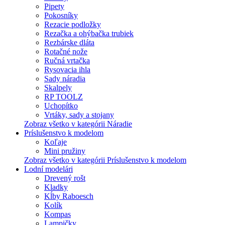
Pipety
Pokosníky
Rezacie podložky
Rezačka a ohýbačka trubiek
Rezbárske dláta
Rotačné nože
Ručná vrtačka
Rysovacia ihla
Sady náradia
Skalpely
RP TOOLZ
Uchopítko
Vrtáky, sady a stojany
Zobraz všetko v kategórii Náradie
Príslušenstvo k modelom
Koľaje
Mini pružiny
Zobraz všetko v kategórii Príslušenstvo k modelom
Lodní modelári
Drevený rošt
Kladky
Kĺby Raboesch
Kolík
Kompas
Lampičky