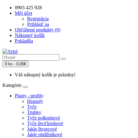
0903 425 928
Môj účet
Registrácia
Prihlásiť sa
Obľúbené produkty (0)
Nákupný košík
Pokladňa
0 ks - 0,00€
Váš nákupný košík je prázdny!
Kategórie
Plasty - profily
Hranoly
Tyče
Trubky
Tyče polkruhové
Tyče štvrťkruhové
Jakle štvorcové
Jakle obdlžníkové