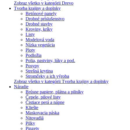
Zobraz všetko v kategórii Drevo
Tvorba krajiny a doplnky
Betónové panely
Drobné príslušenstvo
Drobné stavby
Kroviny, kríky
Listy
Modelová voda
Nízka vegetácia
Ploty
Podložia
Polia, pastviny, lúky a pod.
Posypy
Strešná krytina
Stromčeky a ich výroba
Zobraz všetko v kategórii Tvorba krajiny a doplnky
Náradie
Brúsne papiere, plátna a pilníky
Čepele, pilové listy
Čistiace perá a nápne
Kliešte
Maskovacia páska
Nitovadlá
Pilky
Pinzety