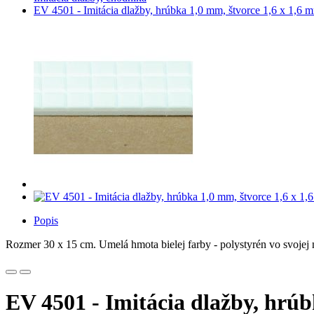
EV 4501 - Imitácia dlažby, hrúbka 1,0 mm, štvorce 1,6 x 1,6 m
Popis
Rozmer 30 x 15 cm. Umelá hmota bielej farby - polystyrén vo svojej
EV 4501 - Imitácia dlažby, hrúb