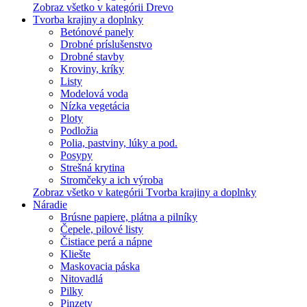
Zobraz všetko v kategórii Drevo
Tvorba krajiny a doplnky
Betónové panely
Drobné príslušenstvo
Drobné stavby
Kroviny, kríky
Listy
Modelová voda
Nízka vegetácia
Ploty
Podložia
Polia, pastviny, lúky a pod.
Posypy
Strešná krytina
Stromčeky a ich výroba
Zobraz všetko v kategórii Tvorba krajiny a doplnky
Náradie
Brúsne papiere, plátna a pilníky
Čepele, pilové listy
Čistiace perá a nápne
Kliešte
Maskovacia páska
Nitovadlá
Pilky
Pinzety