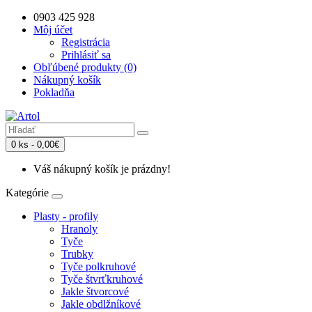
0903 425 928
Môj účet
Registrácia
Prihlásiť sa
Obľúbené produkty (0)
Nákupný košík
Pokladňa
0 ks - 0,00€
Váš nákupný košík je prázdny!
Kategórie
Plasty - profily
Hranoly
Tyče
Trubky
Tyče polkruhové
Tyče štvrťkruhové
Jakle štvorcové
Jakle obdlžníkové