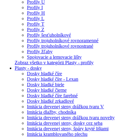
Profily U
Profily I
Profily H
Profily L
Profily T
Profily Z
Profily šesťuholníkové
Profily trojuholníkové rovnoramenné
Profily trojuholníkové rovnostrané
Profily žľaby
Spojovacie a lemovacie lišty
Zobraz všetko v kategórii Plasty - profily
Plasty - dosky
Dosky hladké číre
Dosky hladké číre - Lexan
Dosky hladké biele
Dosky hladké čierne
Dosky hladké číre farebné
Dosky hladké zrkadlové
Imitácia drevenej steny drážkou tvaru V
Imitácia dlažby, chodníka
Imitácia drevenej steny drážkou tvaru novelty
Imitácia drevenej steny, dosky cez seba
Imitácia drevenej steny, špáry kryté lištami
Imitácia kramblovaného plechu