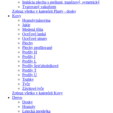
Imitácia plechu s prelismi, trapézový, symetrický
Tvarovaný vakuform
Zobraz všetko v kategórii Plasty - dosky
Kovy
Hranoly/pásovina
Jakle
Medená fólia
Oceľové lanká
Oceľové struny
Plechy
Plechy profilované
Profily H
Profily I
Profily L
Profily šesťuholníkové
Profily T
Profily U
Trubky
Tyče
Závitové tyče
Zobraz všetko v kategórii Kovy
Drevo
Dosky
Hranoly
Letecká preglejka