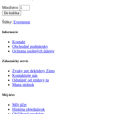
Množstvo
Do košíka
Štítky:
Evergreen
Informácie
Kontakt
Obchodné podmienky
Ochrana osobných údajov
Zákaznícky servis
Zvuky pre dekódery Zimo
Kontaktujte nás
Odstúpiť od zmluvy tu
Mapa stránok
Môj účet
Môj účet
História objednávok
Obľúbené produkty