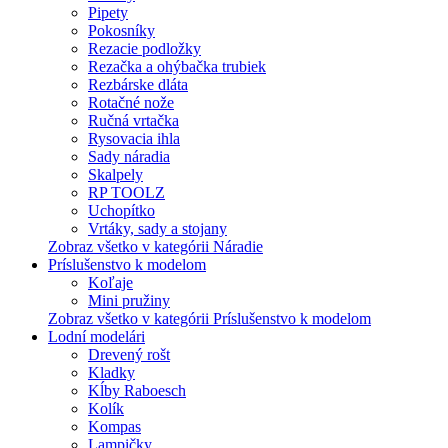
Pipety
Pokosníky
Rezacie podložky
Rezačka a ohýbačka trubiek
Rezbárske dláta
Rotačné nože
Ručná vrtačka
Rysovacia ihla
Sady náradia
Skalpely
RP TOOLZ
Uchopítko
Vrtáky, sady a stojany
Zobraz všetko v kategórii Náradie
Príslušenstvo k modelom
Koľaje
Mini pružiny
Zobraz všetko v kategórii Príslušenstvo k modelom
Lodní modelári
Drevený rošt
Kladky
Kĺby Raboesch
Kolík
Kompas
Lampičky