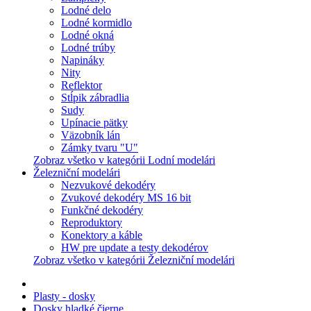
Lodné delo
Lodné kormidlo
Lodné okná
Lodné trúby
Napináky
Nity
Reflektor
Stĺpik zábradlia
Sudy
Upínacie pätky
Väzobník lán
Zámky tvaru "U"
Zobraz všetko v kategórii Lodní modelári
Železniční modelári
Nezvukové dekodéry
Zvukové dekodéry MS 16 bit
Funkčné dekodéry
Reproduktory
Konektory a káble
HW pre update a testy dekodérov
Zobraz všetko v kategórii Železniční modelári
Plasty - dosky
Dosky hladké čierne