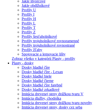
Jakle štvorcové
Jakle obdlžníkové
Profily U
Profily I
Profily H
Profily L
Profily T
Profily Z
Profily šesťuholníkové
Profily trojuholníkové rovnoramenné
Profily trojuholníkové rovnostrané
Profily žľaby
Spojovacie a lemovacie lišty
Zobraz všetko v kategórii Plasty - profily
Plasty - dosky
Dosky hladké číre
Dosky hladké číre - Lexan
Dosky hladké biele
Dosky hladké čierne
Dosky hladké číre farebné
Dosky hladké zrkadlové
Imitácia drevenej steny drážkou tvaru V
Imitácia dlažby, chodníka
Imitácia drevenej steny drážkou tvaru novelty
Imitácia drevenej steny, dosky cez seba