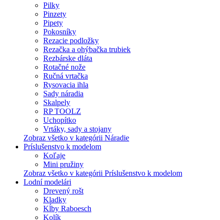
Pilky
Pinzety
Pipety
Pokosníky
Rezacie podložky
Rezačka a ohýbačka trubiek
Rezbárske dláta
Rotačné nože
Ručná vrtačka
Rysovacia ihla
Sady náradia
Skalpely
RP TOOLZ
Uchopítko
Vrtáky, sady a stojany
Zobraz všetko v kategórii Náradie
Príslušenstvo k modelom
Koľaje
Mini pružiny
Zobraz všetko v kategórii Príslušenstvo k modelom
Lodní modelári
Drevený rošt
Kladky
Kĺby Raboesch
Kolík