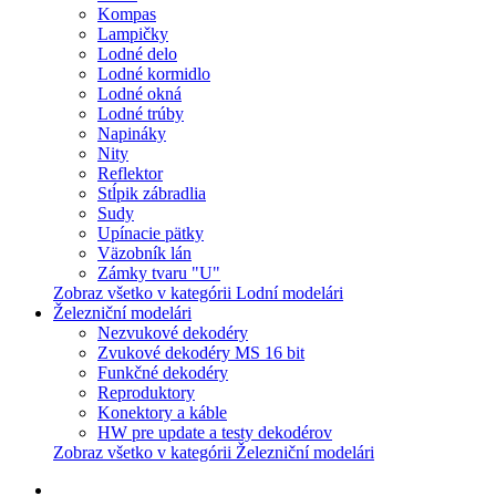
Kompas
Lampičky
Lodné delo
Lodné kormidlo
Lodné okná
Lodné trúby
Napináky
Nity
Reflektor
Stĺpik zábradlia
Sudy
Upínacie pätky
Väzobník lán
Zámky tvaru "U"
Zobraz všetko v kategórii Lodní modelári
Železniční modelári
Nezvukové dekodéry
Zvukové dekodéry MS 16 bit
Funkčné dekodéry
Reproduktory
Konektory a káble
HW pre update a testy dekodérov
Zobraz všetko v kategórii Železniční modelári