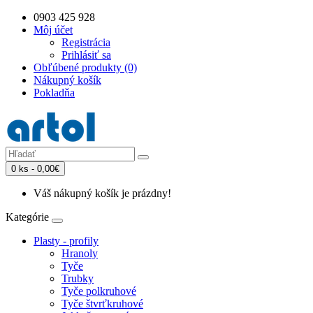
0903 425 928
Môj účet
Registrácia
Prihlásiť sa
Obľúbené produkty (0)
Nákupný košík
Pokladňa
0 ks - 0,00€
Váš nákupný košík je prázdny!
Kategórie
Plasty - profily
Hranoly
Tyče
Trubky
Tyče polkruhové
Tyče štvrťkruhové