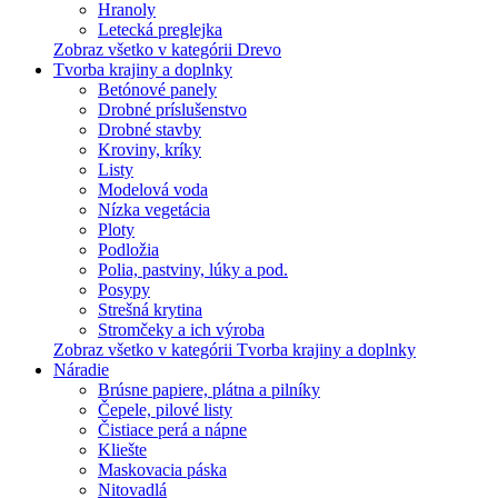
Hranoly
Letecká preglejka
Zobraz všetko v kategórii Drevo
Tvorba krajiny a doplnky
Betónové panely
Drobné príslušenstvo
Drobné stavby
Kroviny, kríky
Listy
Modelová voda
Nízka vegetácia
Ploty
Podložia
Polia, pastviny, lúky a pod.
Posypy
Strešná krytina
Stromčeky a ich výroba
Zobraz všetko v kategórii Tvorba krajiny a doplnky
Náradie
Brúsne papiere, plátna a pilníky
Čepele, pilové listy
Čistiace perá a nápne
Kliešte
Maskovacia páska
Nitovadlá