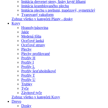
Imitácia drevenej steny, špáry kryté lištami
Imitácia kramblovaného plechu
Imitácia plechu s prelismi, trapézový, symetrický
Tvarovaný vakuform
Zobraz všetko v kategórii Plasty - dosky
Kovy
Hranoly/pásovina
Jakle
Medená fólia
Oceľové lanká
Oceľové struny
Plechy
Plechy profilované
Profily H
Profily I
Profily L
Profily šesťuholníkové
Profily T
Profily U
Trubky
Tyče
Závitové tyče
Zobraz všetko v kategórii Kovy
Drevo
Dosky