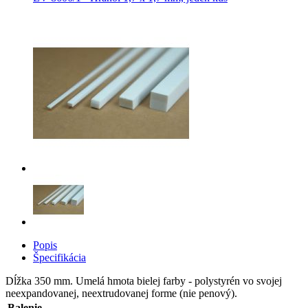
Popis
Špecifikácia
Dĺžka 350 mm. Umelá hmota bielej farby - polystyrén vo svojej
neexpandovanej, neextrudovanej forme (nie penový).
Balenie