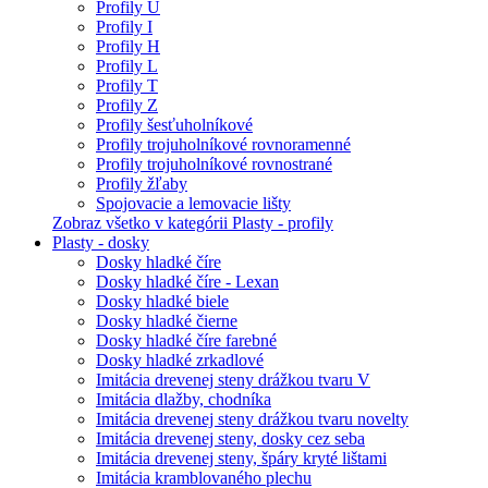
Profily U
Profily I
Profily H
Profily L
Profily T
Profily Z
Profily šesťuholníkové
Profily trojuholníkové rovnoramenné
Profily trojuholníkové rovnostrané
Profily žľaby
Spojovacie a lemovacie lišty
Zobraz všetko v kategórii Plasty - profily
Plasty - dosky
Dosky hladké číre
Dosky hladké číre - Lexan
Dosky hladké biele
Dosky hladké čierne
Dosky hladké číre farebné
Dosky hladké zrkadlové
Imitácia drevenej steny drážkou tvaru V
Imitácia dlažby, chodníka
Imitácia drevenej steny drážkou tvaru novelty
Imitácia drevenej steny, dosky cez seba
Imitácia drevenej steny, špáry kryté lištami
Imitácia kramblovaného plechu