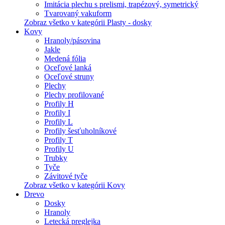
Imitácia plechu s prelismi, trapézový, symetrický
Tvarovaný vakuform
Zobraz všetko v kategórii Plasty - dosky
Kovy
Hranoly/pásovina
Jakle
Medená fólia
Oceľové lanká
Oceľové struny
Plechy
Plechy profilované
Profily H
Profily I
Profily L
Profily šesťuholníkové
Profily T
Profily U
Trubky
Tyče
Závitové tyče
Zobraz všetko v kategórii Kovy
Drevo
Dosky
Hranoly
Letecká preglejka