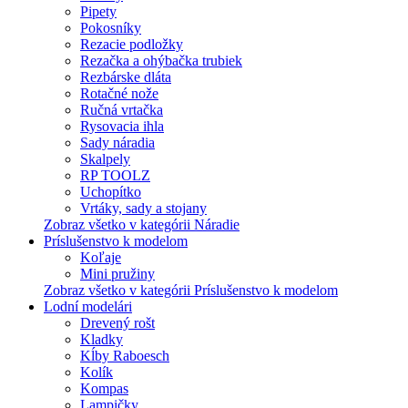
Pipety
Pokosníky
Rezacie podložky
Rezačka a ohýbačka trubiek
Rezbárske dláta
Rotačné nože
Ručná vrtačka
Rysovacia ihla
Sady náradia
Skalpely
RP TOOLZ
Uchopítko
Vrtáky, sady a stojany
Zobraz všetko v kategórii Náradie
Príslušenstvo k modelom
Koľaje
Mini pružiny
Zobraz všetko v kategórii Príslušenstvo k modelom
Lodní modelári
Drevený rošt
Kladky
Kĺby Raboesch
Kolík
Kompas
Lampičky