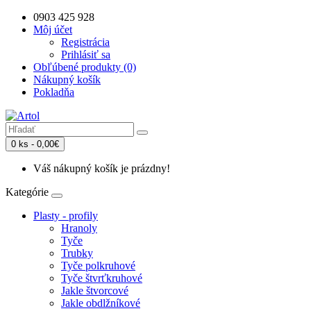
0903 425 928
Môj účet
Registrácia
Prihlásiť sa
Obľúbené produkty (0)
Nákupný košík
Pokladňa
0 ks - 0,00€
Váš nákupný košík je prázdny!
Kategórie
Plasty - profily
Hranoly
Tyče
Trubky
Tyče polkruhové
Tyče štvrťkruhové
Jakle štvorcové
Jakle obdlžníkové