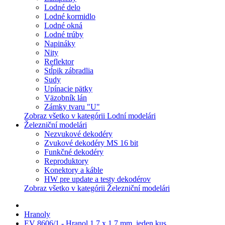
Lodné delo
Lodné kormidlo
Lodné okná
Lodné trúby
Napináky
Nity
Reflektor
Stĺpik zábradlia
Sudy
Upínacie pätky
Väzobník lán
Zámky tvaru "U"
Zobraz všetko v kategórii Lodní modelári
Železniční modelári
Nezvukové dekodéry
Zvukové dekodéry MS 16 bit
Funkčné dekodéry
Reproduktory
Konektory a káble
HW pre update a testy dekodérov
Zobraz všetko v kategórii Železniční modelári
Hranoly
EV 8606/1 - Hranol 1,7 x 1,7 mm, jeden kus