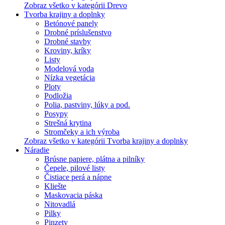
Zobraz všetko v kategórii Drevo
Tvorba krajiny a doplnky
Betónové panely
Drobné príslušenstvo
Drobné stavby
Kroviny, kríky
Listy
Modelová voda
Nízka vegetácia
Ploty
Podložia
Polia, pastviny, lúky a pod.
Posypy
Strešná krytina
Stromčeky a ich výroba
Zobraz všetko v kategórii Tvorba krajiny a doplnky
Náradie
Brúsne papiere, plátna a pilníky
Čepele, pilové listy
Čistiace perá a nápne
Kliešte
Maskovacia páska
Nitovadlá
Pilky
Pinzety