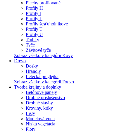
Plechy profilované
Profily H
Profily I
Profily L
Profily šesťuholníkové
Profily T
Profily U
Trubky
Tyče
Závitové tyče
Zobraz všetko v kategórii Kovy
Drevo
Dosky
Hranoly
Letecká preglejka
Zobraz všetko v kategórii Drevo
Tvorba krajiny a doplnky
Betónové panely
Drobné príslušenstvo
Drobné stavby
Kroviny, kríky
Listy
Modelová voda
Nízka vegetácia
Ploty