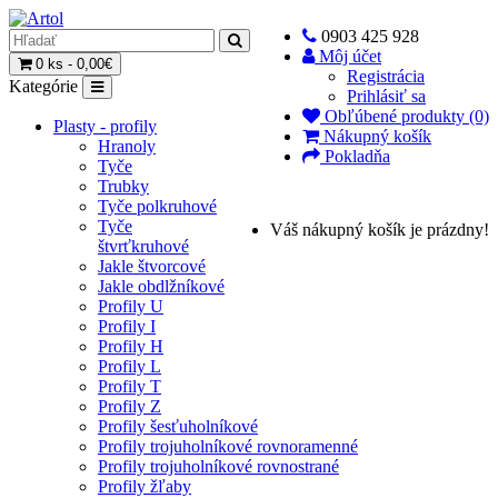
0903 425 928
Môj účet
0 ks - 0,00€
Registrácia
Kategórie
Prihlásiť sa
Obľúbené produkty (0)
Plasty - profily
Nákupný košík
Hranoly
Pokladňa
Tyče
Trubky
Tyče polkruhové
Tyče
Váš nákupný košík je prázdny!
štvrťkruhové
Jakle štvorcové
Jakle obdlžníkové
Profily U
Profily I
Profily H
Profily L
Profily T
Profily Z
Profily šesťuholníkové
Profily trojuholníkové rovnoramenné
Profily trojuholníkové rovnostrané
Profily žľaby