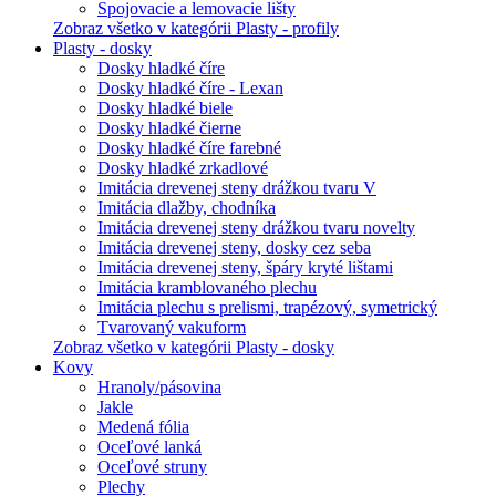
Spojovacie a lemovacie lišty
Zobraz všetko v kategórii Plasty - profily
Plasty - dosky
Dosky hladké číre
Dosky hladké číre - Lexan
Dosky hladké biele
Dosky hladké čierne
Dosky hladké číre farebné
Dosky hladké zrkadlové
Imitácia drevenej steny drážkou tvaru V
Imitácia dlažby, chodníka
Imitácia drevenej steny drážkou tvaru novelty
Imitácia drevenej steny, dosky cez seba
Imitácia drevenej steny, špáry kryté lištami
Imitácia kramblovaného plechu
Imitácia plechu s prelismi, trapézový, symetrický
Tvarovaný vakuform
Zobraz všetko v kategórii Plasty - dosky
Kovy
Hranoly/pásovina
Jakle
Medená fólia
Oceľové lanká
Oceľové struny
Plechy