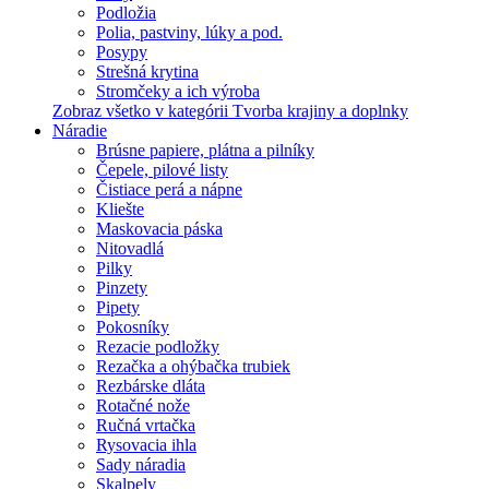
Podložia
Polia, pastviny, lúky a pod.
Posypy
Strešná krytina
Stromčeky a ich výroba
Zobraz všetko v kategórii Tvorba krajiny a doplnky
Náradie
Brúsne papiere, plátna a pilníky
Čepele, pilové listy
Čistiace perá a nápne
Kliešte
Maskovacia páska
Nitovadlá
Pilky
Pinzety
Pipety
Pokosníky
Rezacie podložky
Rezačka a ohýbačka trubiek
Rezbárske dláta
Rotačné nože
Ručná vrtačka
Rysovacia ihla
Sady náradia
Skalpely