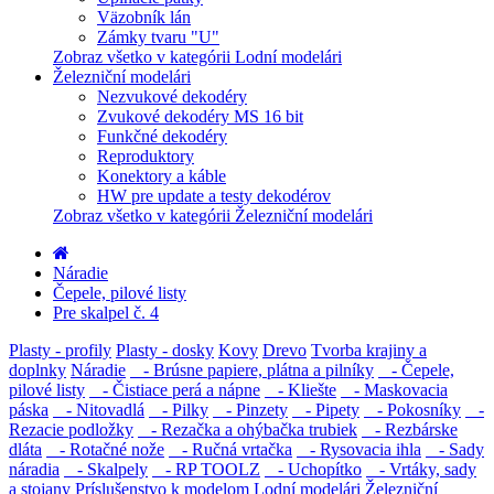
Väzobník lán
Zámky tvaru "U"
Zobraz všetko v kategórii Lodní modelári
Železniční modelári
Nezvukové dekodéry
Zvukové dekodéry MS 16 bit
Funkčné dekodéry
Reproduktory
Konektory a káble
HW pre update a testy dekodérov
Zobraz všetko v kategórii Železniční modelári
Náradie
Čepele, pilové listy
Pre skalpel č. 4
Plasty - profily
Plasty - dosky
Kovy
Drevo
Tvorba krajiny a
doplnky
Náradie
- Brúsne papiere, plátna a pilníky
- Čepele,
pilové listy
- Čistiace perá a nápne
- Kliešte
- Maskovacia
páska
- Nitovadlá
- Pilky
- Pinzety
- Pipety
- Pokosníky
-
Rezacie podložky
- Rezačka a ohýbačka trubiek
- Rezbárske
dláta
- Rotačné nože
- Ručná vrtačka
- Rysovacia ihla
- Sady
náradia
- Skalpely
- RP TOOLZ
- Uchopítko
- Vrtáky, sady
a stojany
Príslušenstvo k modelom
Lodní modelári
Železniční