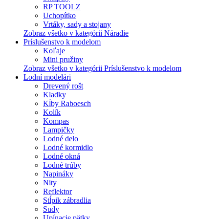
RP TOOLZ
Uchopítko
Vrtáky, sady a stojany
Zobraz všetko v kategórii Náradie
Príslušenstvo k modelom
Koľaje
Mini pružiny
Zobraz všetko v kategórii Príslušenstvo k modelom
Lodní modelári
Drevený rošt
Kladky
Kĺby Raboesch
Kolík
Kompas
Lampičky
Lodné delo
Lodné kormidlo
Lodné okná
Lodné trúby
Napináky
Nity
Reflektor
Stĺpik zábradlia
Sudy
Upínacie pätky