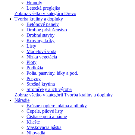
Hranoly
Letecká preglejka
Zobraz všetko v kategórii Drevo
Tvorba krajiny a doplnky
Betónové panely
Drobné príslušenstvo
Drobné stavby
Kroviny, kríky
Listy
Modelová voda
Nízka vegetácia
Ploty
Podložia
Polia, pastviny, lúky a pod.
Posypy
Strešná krytina
Stromčeky a ich výroba
Zobraz všetko v kategórii Tvorba krajiny a doplnky
Náradie
Brúsne papiere, plátna a pilníky
Čepele, pilové listy
Čistiace perá a nápne
Kliešte
Maskovacia páska
Nitovadlá