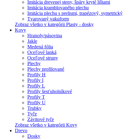
Imitácia drevenej steny, špáry kryté lištami
Imitácia kramblovaného plechu
Imitácia plechu s prelismi, trapézový, symetrický
Tvarovaný vakuform
Zobraz všetko v kategórii Plasty - dosky
Kovy
Hranoly/pásovina
Jakle
Medená fólia
Oceľové lanká
Oceľové struny
Plechy
Plechy profilované
Profily H
Profily I
Profily L
Profily šesťuholníkové
Profily T
Profily U
Trubky
Tyče
Závitové tyče
Zobraz všetko v kategórii Kovy
Drevo
Dosky