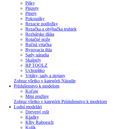
Pilky
Pinzety
Pipety
Pokosníky
Rezacie podložky
Rezačka a ohýbačka trubiek
Rezbárske dláta
Rotačné nože
Ručná vrtačka
Rysovacia ihla
Sady náradia
Skalpely
RP TOOLZ
Uchopítko
Vrtáky, sady a stojany
Zobraz všetko v kategórii Náradie
Príslušenstvo k modelom
Koľaje
Mini pružiny
Zobraz všetko v kategórii Príslušenstvo k modelom
Lodní modelári
Drevený rošt
Kladky
Kĺby Raboesch
Kolík