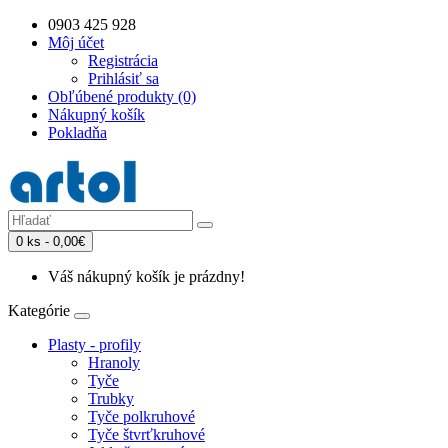
0903 425 928
Môj účet
Registrácia
Prihlásiť sa
Obľúbené produkty (0)
Nákupný košík
Pokladňa
0 ks - 0,00€
Váš nákupný košík je prázdny!
Kategórie
Plasty - profily
Hranoly
Tyče
Trubky
Tyče polkruhové
Tyče štvrťkruhové