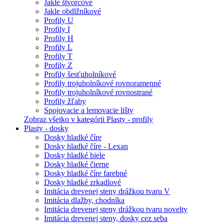
Jakle štvorcové
Jakle obdlžníkové
Profily U
Profily I
Profily H
Profily L
Profily T
Profily Z
Profily šesťuholníkové
Profily trojuholníkové rovnoramenné
Profily trojuholníkové rovnostrané
Profily žľaby
Spojovacie a lemovacie lišty
Zobraz všetko v kategórii Plasty - profily
Plasty - dosky
Dosky hladké číre
Dosky hladké číre - Lexan
Dosky hladké biele
Dosky hladké čierne
Dosky hladké číre farebné
Dosky hladké zrkadlové
Imitácia drevenej steny drážkou tvaru V
Imitácia dlažby, chodníka
Imitácia drevenej steny drážkou tvaru novelty
Imitácia drevenej steny, dosky cez seba