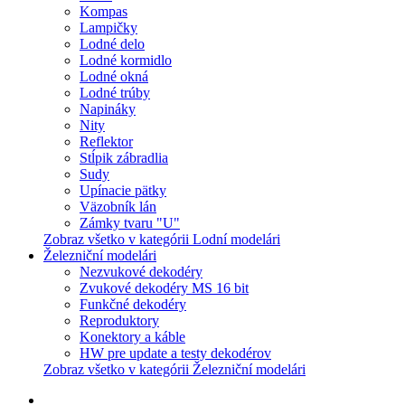
Kompas
Lampičky
Lodné delo
Lodné kormidlo
Lodné okná
Lodné trúby
Napináky
Nity
Reflektor
Stĺpik zábradlia
Sudy
Upínacie pätky
Väzobník lán
Zámky tvaru "U"
Zobraz všetko v kategórii Lodní modelári
Železniční modelári
Nezvukové dekodéry
Zvukové dekodéry MS 16 bit
Funkčné dekodéry
Reproduktory
Konektory a káble
HW pre update a testy dekodérov
Zobraz všetko v kategórii Železniční modelári