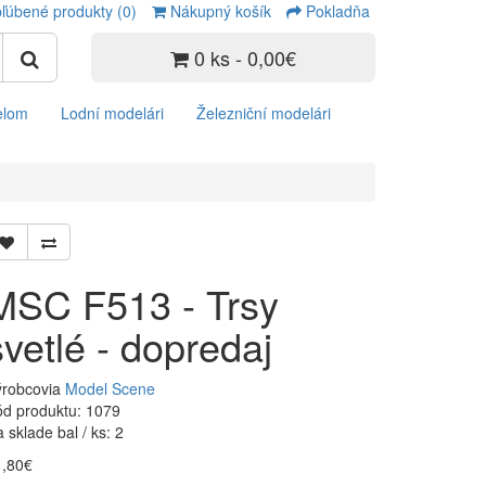
ľúbené produkty (0)
Nákupný košík
Pokladňa
0 ks - 0,00€
elom
Lodní modelári
Železniční modelári
MSC F513 - Trsy
svetlé - dopredaj
ýrobcovia
Model Scene
d produktu: 1079
 sklade bal / ks: 2
1,80€