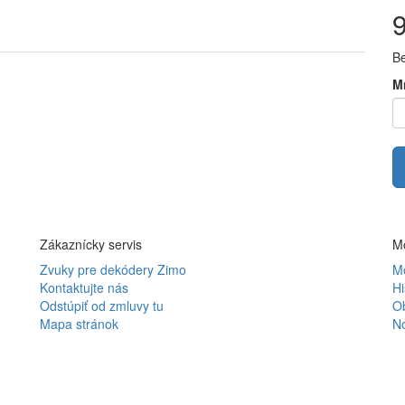
B
M
Zákaznícky servis
Mô
Zvuky pre dekódery Zimo
Mô
Kontaktujte nás
Hi
Odstúpiť od zmluvy tu
O
Mapa stránok
N