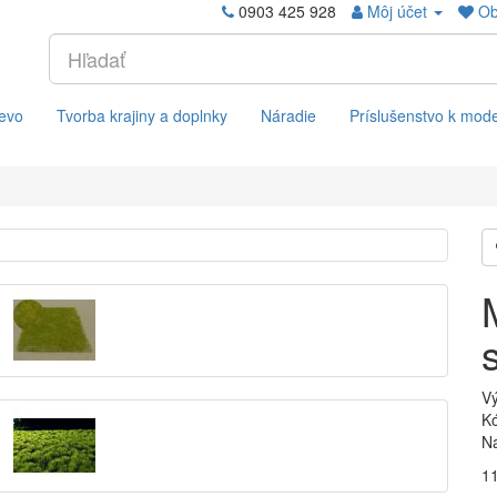
0903 425 928
Môj účet
Ob
evo
Tvorba krajiny a doplnky
Náradie
Príslušenstvo k mod
V
Kó
Na
1