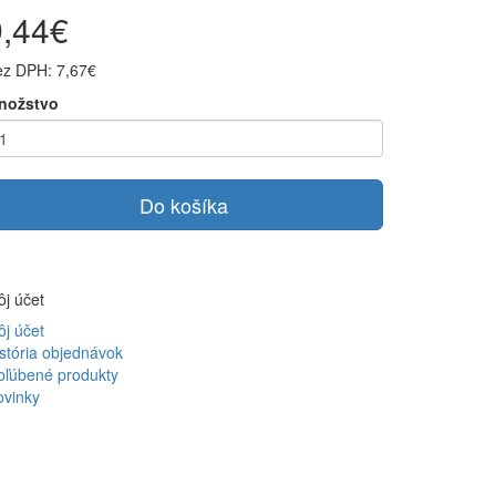
9,44€
ez DPH: 7,67€
nožstvo
Do košíka
j účet
j účet
stória objednávok
bľúbené produkty
ovinky