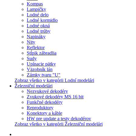
Kompas
Lampičky
Lodné delo
Lodné kormidlo
Lodné okná
Lodné trúby
Napináky
Nity
Reflektor
Stĺpik zábradlia
Sudy
Upínacie pätky
Väzobník lán
Zámky tvaru "U"
Zobraz všetko v kategórii Lodní modelári
Železniční modelári
Nezvukové dekodéry
Zvukové dekodéry MS 16 bit
Funkčné dekodéry
Reproduktory
Konektory a káble
HW pre update a testy dekodérov
Zobraz všetko v kategórii Železniční modelári