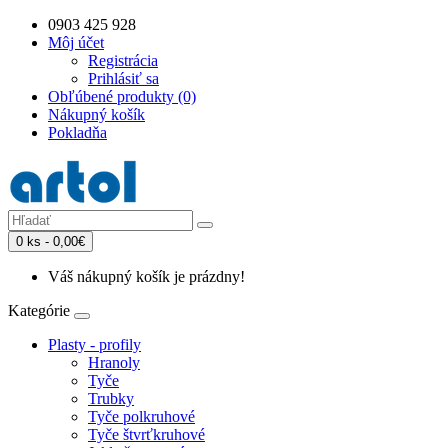
0903 425 928
Môj účet
Registrácia
Prihlásiť sa
Obľúbené produkty (0)
Nákupný košík
Pokladňa
0 ks - 0,00€
Váš nákupný košík je prázdny!
Kategórie
Plasty - profily
Hranoly
Tyče
Trubky
Tyče polkruhové
Tyče štvrťkruhové