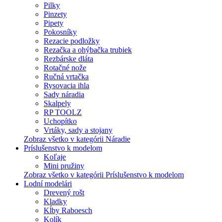
Pilky
Pinzety
Pipety
Pokosníky
Rezacie podložky
Rezačka a ohýbačka trubiek
Rezbárske dláta
Rotačné nože
Ručná vrtačka
Rysovacia ihla
Sady náradia
Skalpely
RP TOOLZ
Uchopítko
Vrtáky, sady a stojany
Zobraz všetko v kategórii Náradie
Príslušenstvo k modelom
Koľaje
Mini pružiny
Zobraz všetko v kategórii Príslušenstvo k modelom
Lodní modelári
Drevený rošt
Kladky
Kĺby Raboesch
Kolík