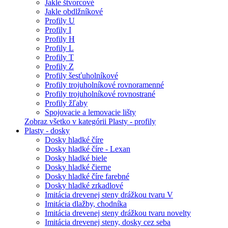
Jakle štvorcové
Jakle obdlžníkové
Profily U
Profily I
Profily H
Profily L
Profily T
Profily Z
Profily šesťuholníkové
Profily trojuholníkové rovnoramenné
Profily trojuholníkové rovnostrané
Profily žľaby
Spojovacie a lemovacie lišty
Zobraz všetko v kategórii Plasty - profily
Plasty - dosky
Dosky hladké číre
Dosky hladké číre - Lexan
Dosky hladké biele
Dosky hladké čierne
Dosky hladké číre farebné
Dosky hladké zrkadlové
Imitácia drevenej steny drážkou tvaru V
Imitácia dlažby, chodníka
Imitácia drevenej steny drážkou tvaru novelty
Imitácia drevenej steny, dosky cez seba