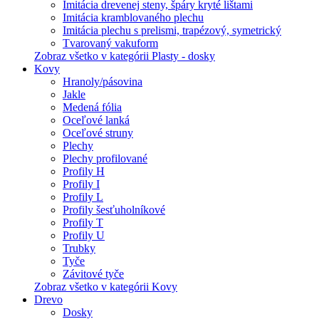
Imitácia drevenej steny, špáry kryté lištami
Imitácia kramblovaného plechu
Imitácia plechu s prelismi, trapézový, symetrický
Tvarovaný vakuform
Zobraz všetko v kategórii Plasty - dosky
Kovy
Hranoly/pásovina
Jakle
Medená fólia
Oceľové lanká
Oceľové struny
Plechy
Plechy profilované
Profily H
Profily I
Profily L
Profily šesťuholníkové
Profily T
Profily U
Trubky
Tyče
Závitové tyče
Zobraz všetko v kategórii Kovy
Drevo
Dosky