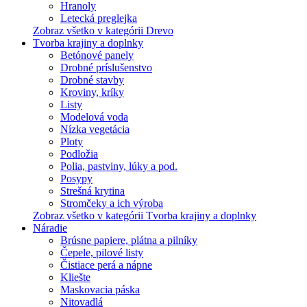
Hranoly
Letecká preglejka
Zobraz všetko v kategórii Drevo
Tvorba krajiny a doplnky
Betónové panely
Drobné príslušenstvo
Drobné stavby
Kroviny, kríky
Listy
Modelová voda
Nízka vegetácia
Ploty
Podložia
Polia, pastviny, lúky a pod.
Posypy
Strešná krytina
Stromčeky a ich výroba
Zobraz všetko v kategórii Tvorba krajiny a doplnky
Náradie
Brúsne papiere, plátna a pilníky
Čepele, pilové listy
Čistiace perá a nápne
Kliešte
Maskovacia páska
Nitovadlá