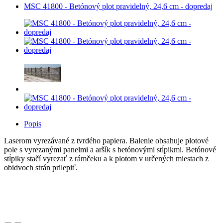
MSC 41800 - Betónový plot pravidelný, 24,6 cm - dopredaj
Popis
Laserom vyrezávané z tvrdého papiera. Balenie obsahuje plotové
pole s vyrezanými panelmi a aršík s betónovými stĺpikmi. Betónové
stĺpiky stačí vyrezať z rámčeku a k plotom v určených miestach z
obidvoch strán prilepiť.