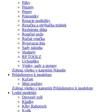
Pilky
Pinzety
Pipety
Pokosníky
Rezacie podložky
Rezačka a ohýbačka trubiek
Rezbárske dláta
Rotačné nože
Ručná vrtačka
Rysovacia ihla
Sady náradia
Skalpely
RP TOOLZ
Uchopítko
Vrtáky, sady a stojany
Zobraz všetko v kategórii Náradie
Príslušenstvo k modelom
Koľaje
Mini pružiny
Zobraz všetko v kategórii Príslušenstvo k modelom
Lodní modelári
Drevený rošt
Kladky
Kĺby Raboesch
Kolík