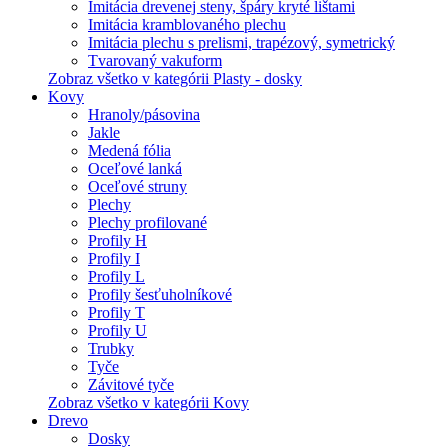
Imitácia drevenej steny, špáry kryté lištami
Imitácia kramblovaného plechu
Imitácia plechu s prelismi, trapézový, symetrický
Tvarovaný vakuform
Zobraz všetko v kategórii Plasty - dosky
Kovy
Hranoly/pásovina
Jakle
Medená fólia
Oceľové lanká
Oceľové struny
Plechy
Plechy profilované
Profily H
Profily I
Profily L
Profily šesťuholníkové
Profily T
Profily U
Trubky
Tyče
Závitové tyče
Zobraz všetko v kategórii Kovy
Drevo
Dosky