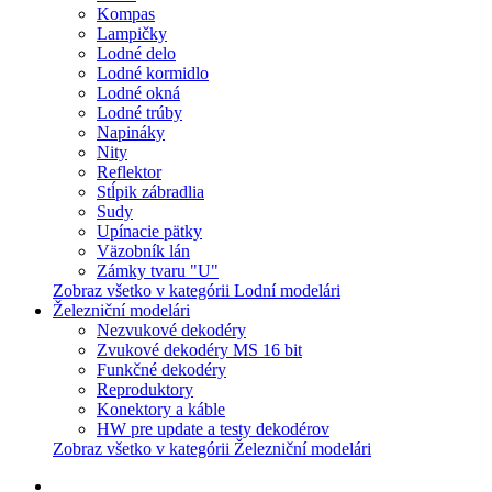
Kompas
Lampičky
Lodné delo
Lodné kormidlo
Lodné okná
Lodné trúby
Napináky
Nity
Reflektor
Stĺpik zábradlia
Sudy
Upínacie pätky
Väzobník lán
Zámky tvaru "U"
Zobraz všetko v kategórii Lodní modelári
Železniční modelári
Nezvukové dekodéry
Zvukové dekodéry MS 16 bit
Funkčné dekodéry
Reproduktory
Konektory a káble
HW pre update a testy dekodérov
Zobraz všetko v kategórii Železniční modelári