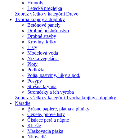
Hranoly
Letecká preglejka
Zobraz všetko v kategórii Drevo
Tvorba krajiny a doplnky
Betónové panely
Drobné príslušenstvo
Drobné stavby
Kroviny, kríky
Listy
Modelová voda
Nízka vegetácia
Ploty
Podložia
Polia, pastviny, lúky a pod.
Posypy
Strešná krytina
Stromčeky a ich výroba
Zobraz všetko v kategórii Tvorba krajiny a doplnky
Náradie
Brúsne papiere, plátna a pilníky
Čepele, pilové listy
Čistiace perá a nápne
Kliešte
Maskovacia páska
Nitovadlá