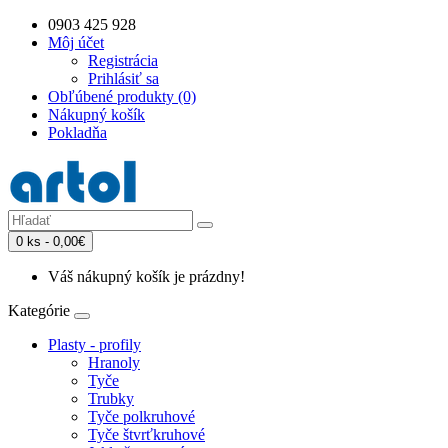
0903 425 928
Môj účet
Registrácia
Prihlásiť sa
Obľúbené produkty (0)
Nákupný košík
Pokladňa
0 ks - 0,00€
Váš nákupný košík je prázdny!
Kategórie
Plasty - profily
Hranoly
Tyče
Trubky
Tyče polkruhové
Tyče štvrťkruhové