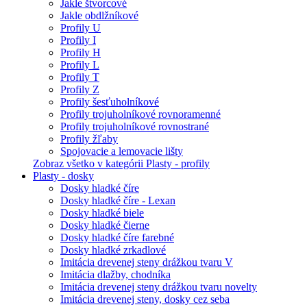
Jakle štvorcové
Jakle obdlžníkové
Profily U
Profily I
Profily H
Profily L
Profily T
Profily Z
Profily šesťuholníkové
Profily trojuholníkové rovnoramenné
Profily trojuholníkové rovnostrané
Profily žľaby
Spojovacie a lemovacie lišty
Zobraz všetko v kategórii Plasty - profily
Plasty - dosky
Dosky hladké číre
Dosky hladké číre - Lexan
Dosky hladké biele
Dosky hladké čierne
Dosky hladké číre farebné
Dosky hladké zrkadlové
Imitácia drevenej steny drážkou tvaru V
Imitácia dlažby, chodníka
Imitácia drevenej steny drážkou tvaru novelty
Imitácia drevenej steny, dosky cez seba