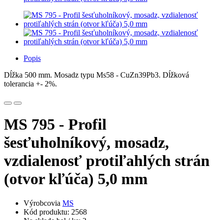
Popis
Dĺžka 500 mm. Mosadz typu Ms58 - CuZn39Pb3. Dĺžková
tolerancia +- 2%.
MS 795 - Profil
šesťuholníkový, mosadz,
vzdialenosť protiľahlých strán
(otvor kľúča) 5,0 mm
Výrobcovia
MS
Kód produktu: 2568