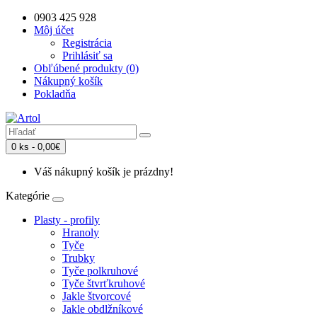
0903 425 928
Môj účet
Registrácia
Prihlásiť sa
Obľúbené produkty (0)
Nákupný košík
Pokladňa
0 ks - 0,00€
Váš nákupný košík je prázdny!
Kategórie
Plasty - profily
Hranoly
Tyče
Trubky
Tyče polkruhové
Tyče štvrťkruhové
Jakle štvorcové
Jakle obdlžníkové