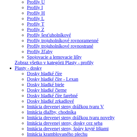
Profily U
Profily I
Profily H
Profily L
Profily T
Profily Z
Profily šesťuholníkové
Profily trojuholníkové rovnoramenné
Profily trojuholníkové rovnostrané
Profily žľaby
Spojovacie a lemovacie lišty
Zobraz všetko v kategórii Plasty - profily
Plasty - dosky
Dosky hladké číre
Dosky hladké číre - Lexan
Dosky hladké biele
Dosky hladké čierne
Dosky hladké číre farebné
Dosky hladké zrkadlové
Imitácia drevenej steny drážkou tvaru V
Imitácia dlažby, chodníka
Imitácia drevenej steny drážkou tvaru novelty
Imitácia drevenej steny, dosky cez seba
Imitácia drevenej steny, špáry kryté lištami
Imitácia kramblovaného plechu