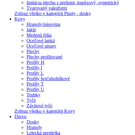
Imitácia plechu s prelismi, trapézový, symetrický
Tvarovaný vakuform
Zobraz všetko v kategórii Plasty - dosky
Kovy
Hranoly/pásovina
Jakle
Medená fólia
Oceľové lanká
Oceľové struny
Plechy
Plechy profilované
Profily H
Profily I
Profily L
Profily šesťuholníkové
Profily T
Profily U
Trubky
Tyče
Závitové tyče
Zobraz všetko v kategórii Kovy
Drevo
Dosky
Hranoly
Letecká preglejka