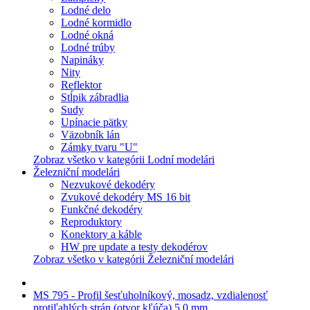
Lodné delo
Lodné kormidlo
Lodné okná
Lodné trúby
Napináky
Nity
Reflektor
Stĺpik zábradlia
Sudy
Upínacie pätky
Väzobník lán
Zámky tvaru "U"
Zobraz všetko v kategórii Lodní modelári
Železniční modelári
Nezvukové dekodéry
Zvukové dekodéry MS 16 bit
Funkčné dekodéry
Reproduktory
Konektory a káble
HW pre update a testy dekodérov
Zobraz všetko v kategórii Železniční modelári
MS 795 - Profil šesťuholníkový, mosadz, vzdialenosť
protiľahlých strán (otvor kľúča) 5,0 mm