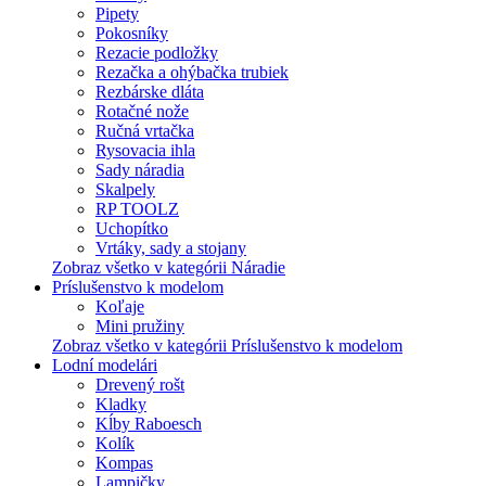
Pipety
Pokosníky
Rezacie podložky
Rezačka a ohýbačka trubiek
Rezbárske dláta
Rotačné nože
Ručná vrtačka
Rysovacia ihla
Sady náradia
Skalpely
RP TOOLZ
Uchopítko
Vrtáky, sady a stojany
Zobraz všetko v kategórii Náradie
Príslušenstvo k modelom
Koľaje
Mini pružiny
Zobraz všetko v kategórii Príslušenstvo k modelom
Lodní modelári
Drevený rošt
Kladky
Kĺby Raboesch
Kolík
Kompas
Lampičky