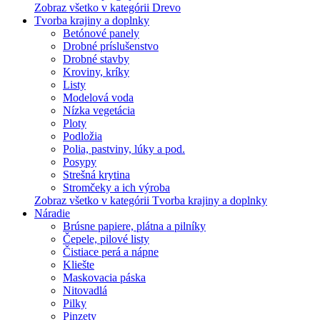
Zobraz všetko v kategórii Drevo
Tvorba krajiny a doplnky
Betónové panely
Drobné príslušenstvo
Drobné stavby
Kroviny, kríky
Listy
Modelová voda
Nízka vegetácia
Ploty
Podložia
Polia, pastviny, lúky a pod.
Posypy
Strešná krytina
Stromčeky a ich výroba
Zobraz všetko v kategórii Tvorba krajiny a doplnky
Náradie
Brúsne papiere, plátna a pilníky
Čepele, pilové listy
Čistiace perá a nápne
Kliešte
Maskovacia páska
Nitovadlá
Pilky
Pinzety