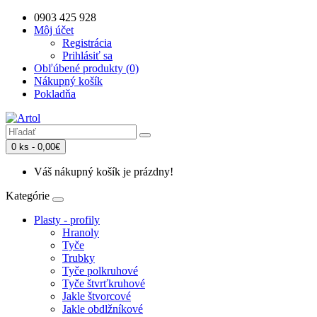
0903 425 928
Môj účet
Registrácia
Prihlásiť sa
Obľúbené produkty (0)
Nákupný košík
Pokladňa
0 ks - 0,00€
Váš nákupný košík je prázdny!
Kategórie
Plasty - profily
Hranoly
Tyče
Trubky
Tyče polkruhové
Tyče štvrťkruhové
Jakle štvorcové
Jakle obdlžníkové