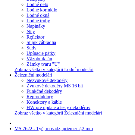
Lodné delo
Lodné kormidlo
Lodné okná
Lodné trúby
Napináky
Nity
Reflektor
Stĺpik zábradlia
Sudy
Upínacie pätky
Väzobník lán
Zámky tvaru "U"
Zobraz všetko v kategórii Lodní modelári
Železniční modelári
Nezvukové dekodéry
Zvukové dekodéry MS 16 bit
Funkčné dekodéry
Reproduktory
Konektory a káble
HW pre update a testy dekodérov
Zobraz všetko v kategórii Železniční modelári
MS 7622 - Tyč, mosadz, priemer 2,2 mm