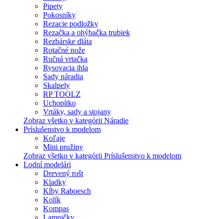
Pipety
Pokosníky
Rezacie podložky
Rezačka a ohýbačka trubiek
Rezbárske dláta
Rotačné nože
Ručná vrtačka
Rysovacia ihla
Sady náradia
Skalpely
RP TOOLZ
Uchopítko
Vrtáky, sady a stojany
Zobraz všetko v kategórii Náradie
Príslušenstvo k modelom
Koľaje
Mini pružiny
Zobraz všetko v kategórii Príslušenstvo k modelom
Lodní modelári
Drevený rošt
Kladky
Kĺby Raboesch
Kolík
Kompas
Lampičky