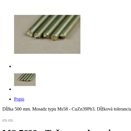
Popis
Dĺžka 500 mm. Mosadz typu Ms58 - CuZn39Pb3. Dĺžková tolerancia