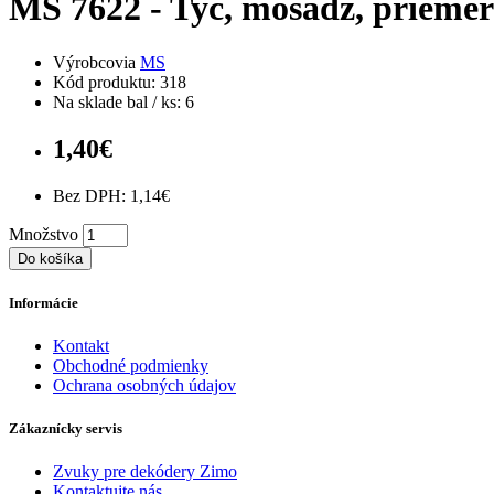
MS 7622 - Tyč, mosadz, prieme
Výrobcovia
MS
Kód produktu: 318
Na sklade bal / ks: 6
1,40€
Bez DPH: 1,14€
Množstvo
Do košíka
Informácie
Kontakt
Obchodné podmienky
Ochrana osobných údajov
Zákaznícky servis
Zvuky pre dekódery Zimo
Kontaktujte nás