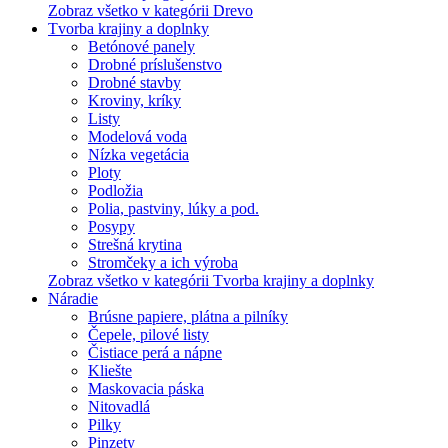
Zobraz všetko v kategórii Drevo
Tvorba krajiny a doplnky
Betónové panely
Drobné príslušenstvo
Drobné stavby
Kroviny, kríky
Listy
Modelová voda
Nízka vegetácia
Ploty
Podložia
Polia, pastviny, lúky a pod.
Posypy
Strešná krytina
Stromčeky a ich výroba
Zobraz všetko v kategórii Tvorba krajiny a doplnky
Náradie
Brúsne papiere, plátna a pilníky
Čepele, pilové listy
Čistiace perá a nápne
Kliešte
Maskovacia páska
Nitovadlá
Pilky
Pinzety