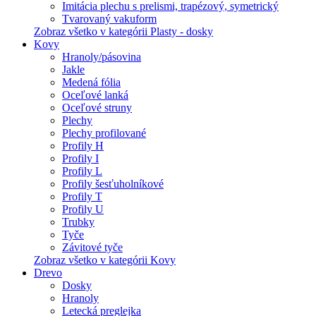
Imitácia plechu s prelismi, trapézový, symetrický
Tvarovaný vakuform
Zobraz všetko v kategórii Plasty - dosky
Kovy
Hranoly/pásovina
Jakle
Medená fólia
Oceľové lanká
Oceľové struny
Plechy
Plechy profilované
Profily H
Profily I
Profily L
Profily šesťuholníkové
Profily T
Profily U
Trubky
Tyče
Závitové tyče
Zobraz všetko v kategórii Kovy
Drevo
Dosky
Hranoly
Letecká preglejka