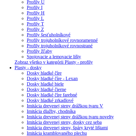
Profily U
Profily I
Profily H
Profily L
Profily T
Profily Z
Profily šesťuholníkové
Profily trojuholníkové rovnoramenné
Profily trojuholníkové rovnostrané
Profily žľaby
Spojovacie a lemovacie lišty
Zobraz všetko v kategórii Plasty - profily
Plasty - dosky
Dosky hladké číre
Dosky hladké číre - Lexan
Dosky hladké biele
Dosky hladké čierne
Dosky hladké číre farebné
Dosky hladké zrkadlové
Imitácia drevenej steny drážkou tvaru V
Imitácia dlažby, chodníka
Imitácia drevenej steny drážkou tvaru novelty
Imitácia drevenej steny, dosky cez seba
Imitácia drevenej steny, špáry kryté lištami
Imitácia kramblovaného plechu