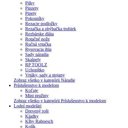
Pilky
Pinzety
Pipety
Pokosníky
Rezacie podložky
Rezačka a ohýbačka trubiek
Rezbárske dláta
Rotačné nože
Ručná vrtačka
Rysovacia ihla
Sady náradia
Skalpely
RP TOOLZ
Uchopítko
Vrtáky, sady a stojany
Zobraz všetko v kategórii Náradie
Príslušenstvo k modelom
Koľaje
Mini pružiny
Zobraz všetko v kategórii Príslušenstvo k modelom
Lodní modelári
Drevený rošt
Kladky
Kĺby Raboesch
Kolík