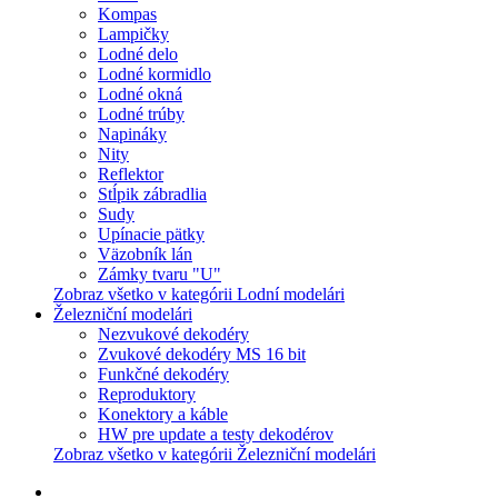
Kompas
Lampičky
Lodné delo
Lodné kormidlo
Lodné okná
Lodné trúby
Napináky
Nity
Reflektor
Stĺpik zábradlia
Sudy
Upínacie pätky
Väzobník lán
Zámky tvaru "U"
Zobraz všetko v kategórii Lodní modelári
Železniční modelári
Nezvukové dekodéry
Zvukové dekodéry MS 16 bit
Funkčné dekodéry
Reproduktory
Konektory a káble
HW pre update a testy dekodérov
Zobraz všetko v kategórii Železniční modelári