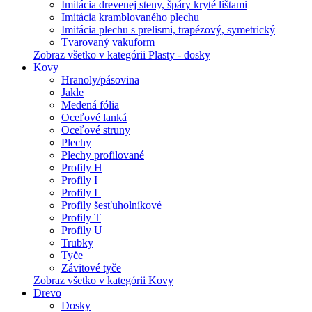
Imitácia drevenej steny, špáry kryté lištami
Imitácia kramblovaného plechu
Imitácia plechu s prelismi, trapézový, symetrický
Tvarovaný vakuform
Zobraz všetko v kategórii Plasty - dosky
Kovy
Hranoly/pásovina
Jakle
Medená fólia
Oceľové lanká
Oceľové struny
Plechy
Plechy profilované
Profily H
Profily I
Profily L
Profily šesťuholníkové
Profily T
Profily U
Trubky
Tyče
Závitové tyče
Zobraz všetko v kategórii Kovy
Drevo
Dosky