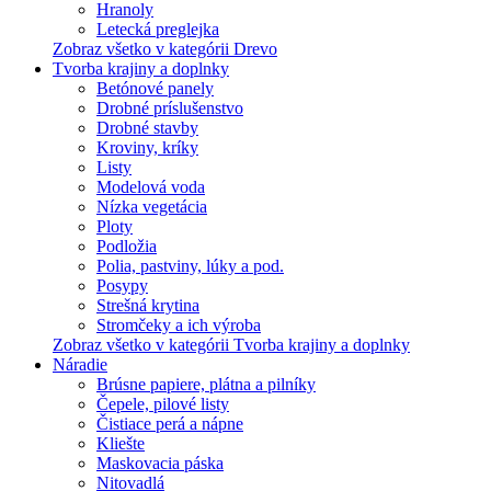
Hranoly
Letecká preglejka
Zobraz všetko v kategórii Drevo
Tvorba krajiny a doplnky
Betónové panely
Drobné príslušenstvo
Drobné stavby
Kroviny, kríky
Listy
Modelová voda
Nízka vegetácia
Ploty
Podložia
Polia, pastviny, lúky a pod.
Posypy
Strešná krytina
Stromčeky a ich výroba
Zobraz všetko v kategórii Tvorba krajiny a doplnky
Náradie
Brúsne papiere, plátna a pilníky
Čepele, pilové listy
Čistiace perá a nápne
Kliešte
Maskovacia páska
Nitovadlá