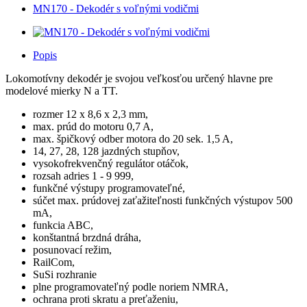
MN170 - Dekodér s voľnými vodičmi
Popis
Lokomotívny dekodér je svojou veľkosťou určený hlavne pre
modelové mierky N a TT.
rozmer 12 x 8,6 x 2,3 mm,
max. prúd do motoru 0,7 A,
max. špičkový odber motora do 20 sek. 1,5 A,
14, 27, 28, 128 jazdných stupňov,
vysokofrekvenčný regulátor otáčok,
rozsah adries 1 - 9 999,
funkčné výstupy programovateľné,
súčet max. prúdovej zaťažiteľnosti funkčných výstupov 500
mA,
funkcia ABC,
konštantná brzdná dráha,
posunovací režim,
RailCom,
SuSi rozhranie
plne programovateľný podle noriem NMRA,
ochrana proti skratu a preťaženiu,