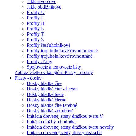
Jakle štvorcové
Jakle obdlžníkové
Profily U
Profily I
Profily H
Profily L
Profily T
Profily Z
Profily šesťuholníkové
Profily trojuholníkové rovnoramenné
Profily trojuholníkové rovnostrané
Profily žľaby
Spojovacie a lemovacie lišty
Zobraz všetko v kategórii Plasty - profily
Plasty - dosky
Dosky hladké číre
Dosky hladké číre - Lexan
Dosky hladké biele
Dosky hladké čierne
Dosky hladké číre farebné
Dosky hladké zrkadlové
Imitácia drevenej steny drážkou tvaru V
Imitácia dlažby, chodníka
Imitácia drevenej steny drážkou tvaru novelty
Imitácia drevenej steny, dosky cez seba