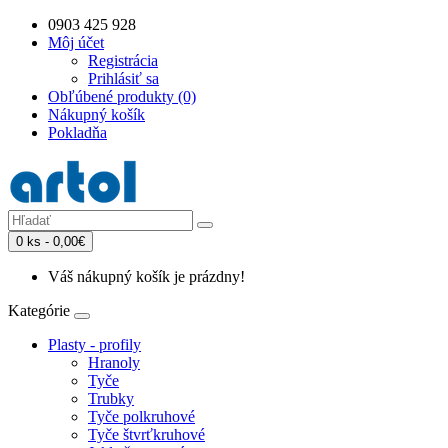
0903 425 928
Môj účet
Registrácia
Prihlásiť sa
Obľúbené produkty (0)
Nákupný košík
Pokladňa
0 ks - 0,00€
Váš nákupný košík je prázdny!
Kategórie
Plasty - profily
Hranoly
Tyče
Trubky
Tyče polkruhové
Tyče štvrťkruhové