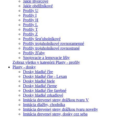
Jakle štvorcové
Jakle obdlžníkové
Profily U
Profily I
Profily H
Profily L
Profily T
Profily Z
Profily šesťuholníkové
Profily trojuholníkové rovnoramenné
Profily trojuholníkové rovnostrané
Profily žľaby
Spojovacie a lemovacie lišty
Zobraz všetko v kategórii Plasty - profily
Plasty - dosky
Dosky hladké číre
Dosky hladké číre - Lexan
Dosky hladké biele
Dosky hladké čierne
Dosky hladké číre farebné
Dosky hladké zrkadlové
Imitácia drevenej steny drážkou tvaru V
Imitácia dlažby, chodníka
Imitácia drevenej steny drážkou tvaru novelty
Imitácia drevenej steny, dosky cez seba