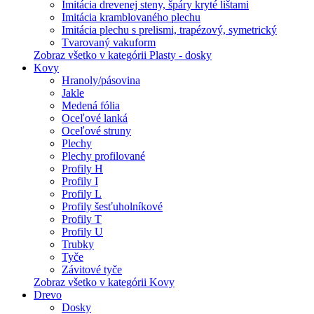
Imitácia drevenej steny, špáry kryté lištami
Imitácia kramblovaného plechu
Imitácia plechu s prelismi, trapézový, symetrický
Tvarovaný vakuform
Zobraz všetko v kategórii Plasty - dosky
Kovy
Hranoly/pásovina
Jakle
Medená fólia
Oceľové lanká
Oceľové struny
Plechy
Plechy profilované
Profily H
Profily I
Profily L
Profily šesťuholníkové
Profily T
Profily U
Trubky
Tyče
Závitové tyče
Zobraz všetko v kategórii Kovy
Drevo
Dosky