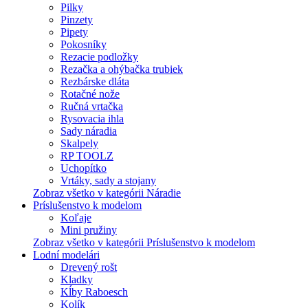
Pilky
Pinzety
Pipety
Pokosníky
Rezacie podložky
Rezačka a ohýbačka trubiek
Rezbárske dláta
Rotačné nože
Ručná vrtačka
Rysovacia ihla
Sady náradia
Skalpely
RP TOOLZ
Uchopítko
Vrtáky, sady a stojany
Zobraz všetko v kategórii Náradie
Príslušenstvo k modelom
Koľaje
Mini pružiny
Zobraz všetko v kategórii Príslušenstvo k modelom
Lodní modelári
Drevený rošt
Kladky
Kĺby Raboesch
Kolík