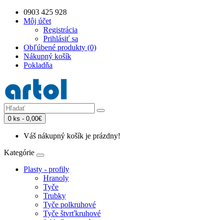
0903 425 928
Môj účet
Registrácia
Prihlásiť sa
Obľúbené produkty (0)
Nákupný košík
Pokladňa
0 ks - 0,00€
Váš nákupný košík je prázdny!
Kategórie
Plasty - profily
Hranoly
Tyče
Trubky
Tyče polkruhové
Tyče štvrťkruhové