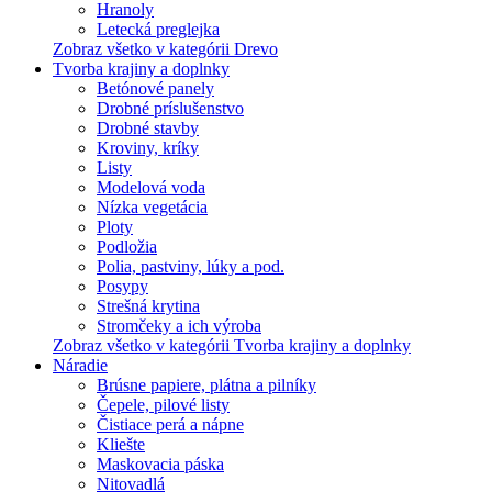
Hranoly
Letecká preglejka
Zobraz všetko v kategórii Drevo
Tvorba krajiny a doplnky
Betónové panely
Drobné príslušenstvo
Drobné stavby
Kroviny, kríky
Listy
Modelová voda
Nízka vegetácia
Ploty
Podložia
Polia, pastviny, lúky a pod.
Posypy
Strešná krytina
Stromčeky a ich výroba
Zobraz všetko v kategórii Tvorba krajiny a doplnky
Náradie
Brúsne papiere, plátna a pilníky
Čepele, pilové listy
Čistiace perá a nápne
Kliešte
Maskovacia páska
Nitovadlá