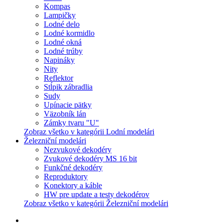
Kompas
Lampičky
Lodné delo
Lodné kormidlo
Lodné okná
Lodné trúby
Napináky
Nity
Reflektor
Stĺpik zábradlia
Sudy
Upínacie pätky
Väzobník lán
Zámky tvaru "U"
Zobraz všetko v kategórii Lodní modelári
Železniční modelári
Nezvukové dekodéry
Zvukové dekodéry MS 16 bit
Funkčné dekodéry
Reproduktory
Konektory a káble
HW pre update a testy dekodérov
Zobraz všetko v kategórii Železniční modelári