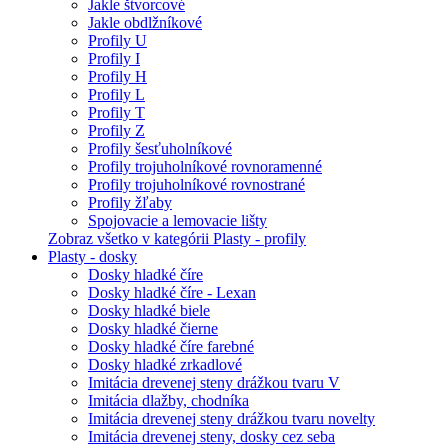
Jakle štvorcové
Jakle obdlžníkové
Profily U
Profily I
Profily H
Profily L
Profily T
Profily Z
Profily šesťuholníkové
Profily trojuholníkové rovnoramenné
Profily trojuholníkové rovnostrané
Profily žľaby
Spojovacie a lemovacie lišty
Zobraz všetko v kategórii Plasty - profily
Plasty - dosky
Dosky hladké číre
Dosky hladké číre - Lexan
Dosky hladké biele
Dosky hladké čierne
Dosky hladké číre farebné
Dosky hladké zrkadlové
Imitácia drevenej steny drážkou tvaru V
Imitácia dlažby, chodníka
Imitácia drevenej steny drážkou tvaru novelty
Imitácia drevenej steny, dosky cez seba