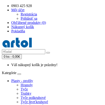
0903 425 928
Môj účet
Registrácia
Prihlásiť sa
Obľúbené produkty (0)
Nákupný košík
Pokladňa
0 ks - 0,00€
Váš nákupný košík je prázdny!
Kategórie
Plasty - profily
Hranoly
Tyče
Trubky
Tyče polkruhové
Tyče štvrťkruhové