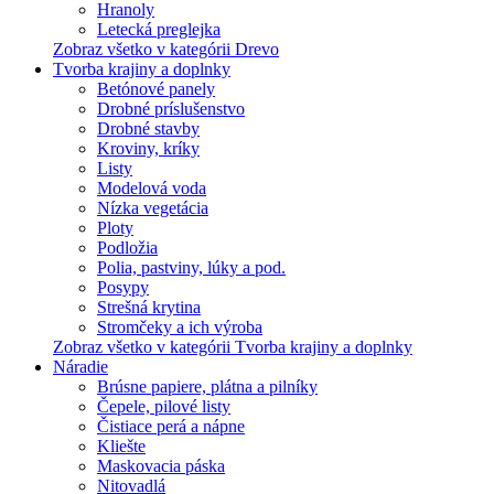
Hranoly
Letecká preglejka
Zobraz všetko v kategórii Drevo
Tvorba krajiny a doplnky
Betónové panely
Drobné príslušenstvo
Drobné stavby
Kroviny, kríky
Listy
Modelová voda
Nízka vegetácia
Ploty
Podložia
Polia, pastviny, lúky a pod.
Posypy
Strešná krytina
Stromčeky a ich výroba
Zobraz všetko v kategórii Tvorba krajiny a doplnky
Náradie
Brúsne papiere, plátna a pilníky
Čepele, pilové listy
Čistiace perá a nápne
Kliešte
Maskovacia páska
Nitovadlá