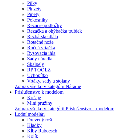
Pilky
Pinzety
Pipety
Pokosníky
Rezacie podložky
Rezačka a ohýbačka trubiek
Rezbárske dláta
Rotačné nože
Ručná vrtačka
Rysovacia ihla
Sady náradia
Skalpely
RP TOOLZ
Uchopítko
Vrtáky, sady a stojany
Zobraz všetko v kategórii Náradie
Príslušenstvo k modelom
Koľaje
Mini pružiny
Zobraz všetko v kategórii Príslušenstvo k modelom
Lodní modelári
Drevený rošt
Kladky
Kĺby Raboesch
Kolík