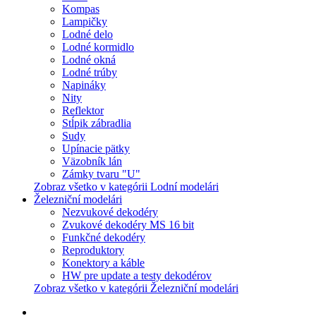
Kompas
Lampičky
Lodné delo
Lodné kormidlo
Lodné okná
Lodné trúby
Napináky
Nity
Reflektor
Stĺpik zábradlia
Sudy
Upínacie pätky
Väzobník lán
Zámky tvaru "U"
Zobraz všetko v kategórii Lodní modelári
Železniční modelári
Nezvukové dekodéry
Zvukové dekodéry MS 16 bit
Funkčné dekodéry
Reproduktory
Konektory a káble
HW pre update a testy dekodérov
Zobraz všetko v kategórii Železniční modelári