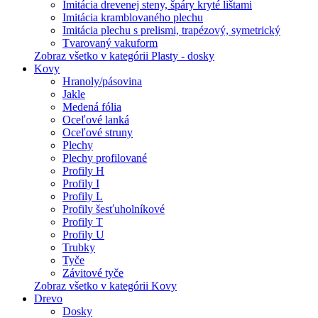
Imitácia drevenej steny, špáry kryté lištami
Imitácia kramblovaného plechu
Imitácia plechu s prelismi, trapézový, symetrický
Tvarovaný vakuform
Zobraz všetko v kategórii Plasty - dosky
Kovy
Hranoly/pásovina
Jakle
Medená fólia
Oceľové lanká
Oceľové struny
Plechy
Plechy profilované
Profily H
Profily I
Profily L
Profily šesťuholníkové
Profily T
Profily U
Trubky
Tyče
Závitové tyče
Zobraz všetko v kategórii Kovy
Drevo
Dosky