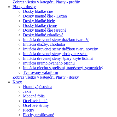
Zobraz všetko v kategórii Plasty - profily
Plasty - dosky
Dosky hladké číre
Dosky hladké číre - Lexan
Dosky hladké biele
Dosky hladké čierne
Dosky hladké číre farebné
Dosky hladké zrkadlové
Imitácia drevenej steny drážkou tvaru V
Imitácia dlažby, chodníka
Imitácia drevenej steny drážkou tvaru novelty
Imitácia drevenej steny, dosky cez seba
Imitácia drevenej steny, špáry kryté lištami
Imitácia kramblovaného plechu
Imitácia plechu s prelismi, trapézový, symetrický
Tvarovaný vakuform
Zobraz všetko v kategórii Plasty - dosky
Kovy
Hranoly/pásovina
Jakle
Medená fólia
Oceľové lanká
Oceľové struny
Plechy
Plechy profilované