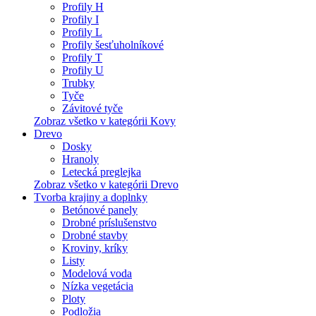
Profily H
Profily I
Profily L
Profily šesťuholníkové
Profily T
Profily U
Trubky
Tyče
Závitové tyče
Zobraz všetko v kategórii Kovy
Drevo
Dosky
Hranoly
Letecká preglejka
Zobraz všetko v kategórii Drevo
Tvorba krajiny a doplnky
Betónové panely
Drobné príslušenstvo
Drobné stavby
Kroviny, kríky
Listy
Modelová voda
Nízka vegetácia
Ploty
Podložia