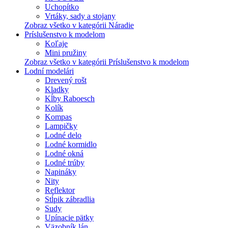
Uchopítko
Vrtáky, sady a stojany
Zobraz všetko v kategórii Náradie
Príslušenstvo k modelom
Koľaje
Mini pružiny
Zobraz všetko v kategórii Príslušenstvo k modelom
Lodní modelári
Drevený rošt
Kladky
Kĺby Raboesch
Kolík
Kompas
Lampičky
Lodné delo
Lodné kormidlo
Lodné okná
Lodné trúby
Napináky
Nity
Reflektor
Stĺpik zábradlia
Sudy
Upínacie pätky
Väzobník lán