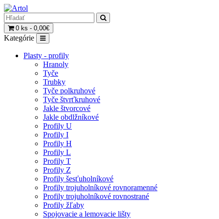
0 ks - 0,00€
Kategórie
Plasty - profily
Hranoly
Tyče
Trubky
Tyče polkruhové
Tyče štvrťkruhové
Jakle štvorcové
Jakle obdlžníkové
Profily U
Profily I
Profily H
Profily L
Profily T
Profily Z
Profily šesťuholníkové
Profily trojuholníkové rovnoramenné
Profily trojuholníkové rovnostrané
Profily žľaby
Spojovacie a lemovacie lišty