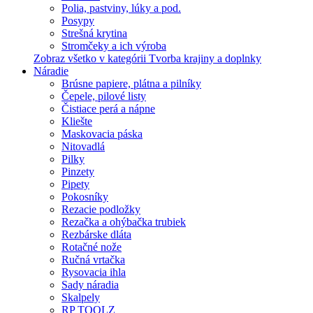
Polia, pastviny, lúky a pod.
Posypy
Strešná krytina
Stromčeky a ich výroba
Zobraz všetko v kategórii Tvorba krajiny a doplnky
Náradie
Brúsne papiere, plátna a pilníky
Čepele, pilové listy
Čistiace perá a nápne
Kliešte
Maskovacia páska
Nitovadlá
Pilky
Pinzety
Pipety
Pokosníky
Rezacie podložky
Rezačka a ohýbačka trubiek
Rezbárske dláta
Rotačné nože
Ručná vrtačka
Rysovacia ihla
Sady náradia
Skalpely
RP TOOLZ