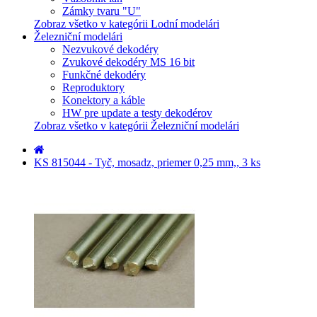
Zámky tvaru "U"
Zobraz všetko v kategórii Lodní modelári
Železniční modelári
Nezvukové dekodéry
Zvukové dekodéry MS 16 bit
Funkčné dekodéry
Reproduktory
Konektory a káble
HW pre update a testy dekodérov
Zobraz všetko v kategórii Železniční modelári
KS 815044 - Tyč, mosadz, priemer 0,25 mm,, 3 ks