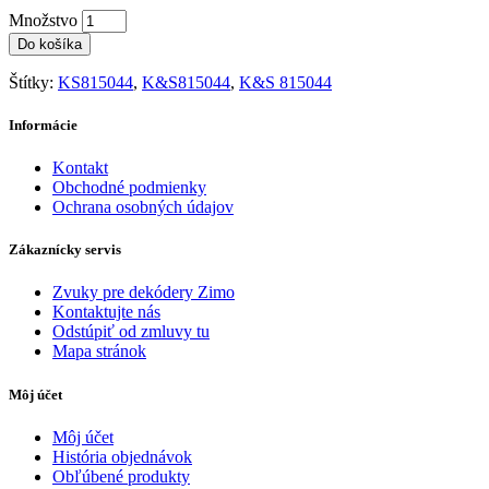
Množstvo
Do košíka
Štítky:
KS815044
,
K&S815044
,
K&S 815044
Informácie
Kontakt
Obchodné podmienky
Ochrana osobných údajov
Zákaznícky servis
Zvuky pre dekódery Zimo
Kontaktujte nás
Odstúpiť od zmluvy tu
Mapa stránok
Môj účet
Môj účet
História objednávok
Obľúbené produkty