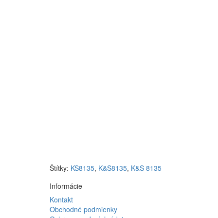
Štítky:
KS8135
,
K&S8135
,
K&S 8135
Informácie
Kontakt
Obchodné podmienky