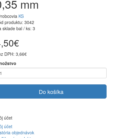
0,35 mm
ýrobcovia
KS
d produktu: 3042
 sklade bal / ks: 3
4,50€
ez DPH: 3,66€
nožstvo
Do košíka
j účet
j účet
stória objednávok