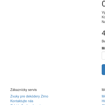
V
Kó
Na
B
M
Zákaznícky servis
Mô
Zvuky pre dekódery Zimo
Mô
Kontaktujte nás
Hi