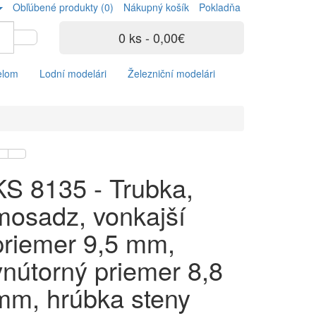
Obľúbené produkty (0)
Nákupný košík
Pokladňa
0 ks - 0,00€
elom
Lodní modelári
Železniční modelári
KS 8135 - Trubka,
mosadz, vonkajší
priemer 9,5 mm,
vnútorný priemer 8,8
mm, hrúbka steny